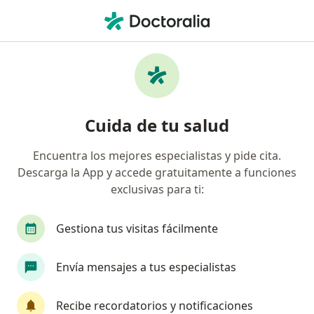
Men
¿Qué estás buscando?
Página De Inicio
Odontólogo
Medellín
Vanessa Us
Cambiar de ciuda
Cuida de tu salud
Encuentra los mejores especialistas y pide cita.
Descarga la App y accede gratuitamente a funciones
exclusivas para ti:
Dra.
Vanessa Usuga Gomez
sobre las especializaciones
Odontóloga
·
Ver más
Gestiona tus visitas fácilmente
Medellín
1 dirección
Núm. Colegiado: 1032438143
Envía mensajes a tus especialistas
20 opiniones
Recibe recordatorios y notificaciones