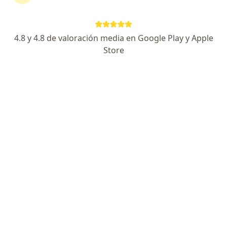
RESPUESTA DEL PROFESIONAL:
4.8 y 4.8 de valoración media en Google Play y Apple
Los comportamientos en los hijos
tienen que ver con su estado
Store
emocional presente y sus experiencias
anteriores, así como el ambiente en
que se encuentren y estilo educador y
de comunicación familiar.…
Depresión
Últimamente me dicen que ando muy
negativa, y me está trayendo
problemas en el trabajo, me siento
estresada y con muchas ganas de
llorar, mi esposo no me entiende y solo