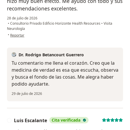
hizo muy buen efecto. Me ayudó con todo y sus
recomendaciones excelentes.
28 de julio de 2026
•
Consultorio Privado Edificio Horizonte Health Resources
•
Visita
Neurología
en opinión del usuario Leidy Nuñez
•
Reportar
Dr. Rodrigo Betancourt Guerrero
Tu comentario me llena el corazón. Creo que la
medicina de verdad es esa que escucha, observa
y busca el fondo de las cosas. Me alegra haber
podido ayudarte.
29 de julio de 2026
Luis Escalante
Cita verificada
L