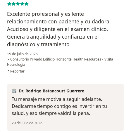
Excelente profesional y es lente
relacionamiento con paciente y cuidadora.
Acucioso y diligente en el examen clínico.
Genera tranquilidad y confianza en el
diagnóstico y tratamiento
15 de julio de 2026
•
Consultorio Privado Edificio Horizonte Health Resources
•
Visita
Neurología
en opinión del usuario Norma C Olaya - Esperanza Verano
•
Reportar
Dr. Rodrigo Betancourt Guerrero
Tu mensaje me motiva a seguir adelante.
Dedicarme tiempo contigo es invertir en tu
salud, y eso siempre valdrá la pena.
29 de julio de 2026