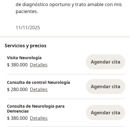
de diagnóstico oportuno y trato amable con mis
MEJOR SERA EL PRONOSTICO .
pacientes.
Por último, me siento muy honrado de tener el
privilegio de ejercer la neurología en Colombia, y muy
11/11/2025
agradecido por tener la oportunidad de atender a mis
pacientes con profunda vocación de servicio en un
Servicios y precios
ambiente agradable de respeto y comprensión.
Visita Neurología
Agendar cita
$ 380.000
Detalles
Consulta de control Neurología
Agendar cita
$ 280.000
Detalles
Consulta de Neurologia para
Demencias
Agendar cita
$ 380.000
Detalles