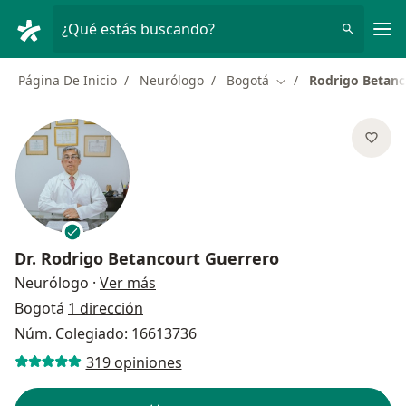
Men
¿Qué estás buscando?
Página De Inicio
Neurólogo
Bogotá
Rodrigo Betanc
Cambiar de ciudad
Dr.
Rodrigo Betancourt Guerrero
sobre las especializaciones
Neurólogo
·
Ver más
Bogotá
1 dirección
Núm. Colegiado: 16613736
319 opiniones