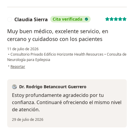
Claudia Sierra
Cita verificada
C
Muy buen médico, excelente servicio, en
cercano y cuidadoso con los pacientes
11 de julio de 2026
•
Consultorio Privado Edificio Horizonte Health Resources
•
Consulta de
Neurología para Epilepsia
en opinión del usuario Claudia Sierra
•
Reportar
Dr. Rodrigo Betancourt Guerrero
Estoy profundamente agradecido por tu
confianza. Continuaré ofreciendo el mismo nivel
de atención.
29 de julio de 2026