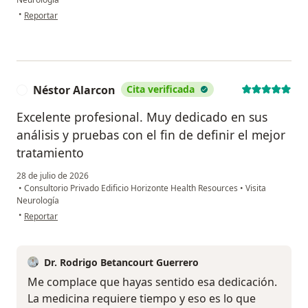
en opinión del usuario Maria angel
•
Reportar
Néstor Alarcon
Cita verificada
N
Excelente profesional. Muy dedicado en sus
análisis y pruebas con el fin de definir el mejor
tratamiento
28 de julio de 2026
•
Consultorio Privado Edificio Horizonte Health Resources
•
Visita
Neurología
en opinión del usuario Néstor Alarcon
•
Reportar
Dr. Rodrigo Betancourt Guerrero
Me complace que hayas sentido esa dedicación.
La medicina requiere tiempo y eso es lo que