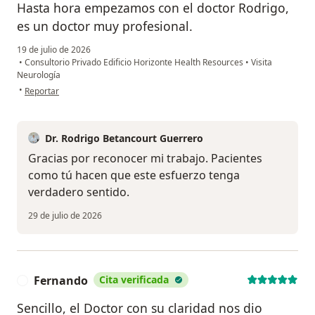
Hasta hora empezamos con el doctor Rodrigo,
es un doctor muy profesional.
19 de julio de 2026
•
Consultorio Privado Edificio Horizonte Health Resources
•
Visita
Neurología
en opinión del usuario Lina María
•
Reportar
Dr. Rodrigo Betancourt Guerrero
Gracias por reconocer mi trabajo. Pacientes
como tú hacen que este esfuerzo tenga
verdadero sentido.
29 de julio de 2026
Fernando
Cita verificada
F
Sencillo, el Doctor con su claridad nos dio