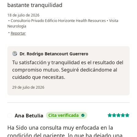
bastante tranquilidad
18 de julio de 2026
•
Consultorio Privado Edificio Horizonte Health Resources
•
Visita
Neurología
en opinión del usuario Fernando
•
Reportar
Dr. Rodrigo Betancourt Guerrero
Tu satisfacción y tranquilidad es el resultado del
compromiso mutuo. Seguiré dedicándome al
cuidado que necesitas.
29 de julio de 2026
Ana Betulia
Cita verificada
A
Ha Sido una consulta muy enfocada en la
condición del paciente, lo que ha dejado una