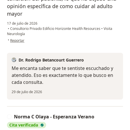
opinión específica de como cuidar al adulto
mayor
17 de julio de 2026
•
Consultorio Privado Edificio Horizonte Health Resources
•
Visita
Neurología
en opinión del usuario Ana Betulia
•
Reportar
Dr. Rodrigo Betancourt Guerrero
Me encanta saber que te sentiste escuchado y
atendido. Eso es exactamente lo que busco en
cada consulta.
29 de julio de 2026
Norma C Olaya - Esperanza Verano
N
Cita verificada