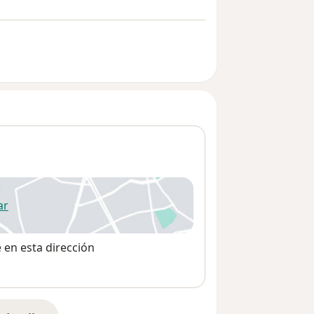
ar
 abre en una nueva pestaña
e en esta dirección