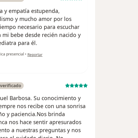
a y empatía estupenda,
lismo y mucho amor por los
tiempo necesario para escuchar
 a mi bebe desde recién nacido y
iatra para él.
en opinión del usuario Paola Méndez
rica presencial
•
Reportar
verificado
uel Barbosa. Su conocimiento y
iempre nos recibe con una sonrisa
ño y paciencia.Nos brinda
unca nos hace sentir apresurados
tento a nuestras preguntas y nos