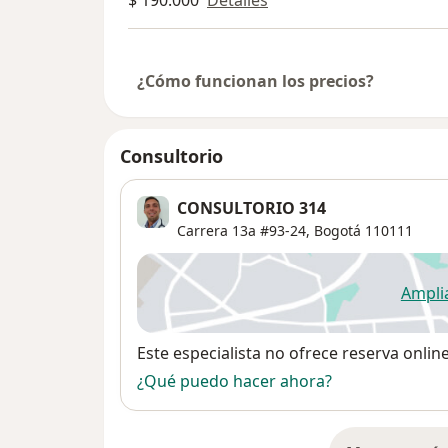
$ 190.000
Detalles
¿Cómo funcionan los precios?
Consultorio
CONSULTORIO 314
Carrera 13a #93-24,
Bogotá
110111
Ampli
se
Disponibilidad
Este especialista no ofrece reserva onlin
¿Qué puedo hacer ahora?