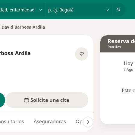
dad, enfermedad o nombre
p. ej. Bogotá
 David Barbosa Ardila
ciudad
Reserva de
Inactivo
bosa Ardila
las especializaciones
Hoy
7 Ago
Este 
Solicita una cita
nsultorios
Aseguradoras
Opiniones (5)