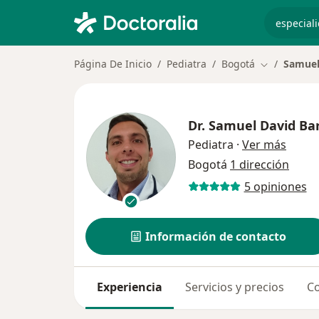
especiali
Página De Inicio
Pediatra
Bogotá
Samuel
Cambiar de 
Dr.
Samuel David Bar
sobre 
Pediatra
·
Ver más
Bogotá
1 dirección
5 opiniones
Información de contacto
Experiencia
Servicios y precios
Co