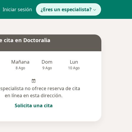
Iniciar sesión
¿Eres un especialista?
 cita en Doctoralia
Mañana
Dom
Lun
Mar
Mié
8 Ago
9 Ago
10 Ago
11 Ago
12 Ag
especialista no ofrece reserva de cita
en línea en esta dirección.
Solicita una cita