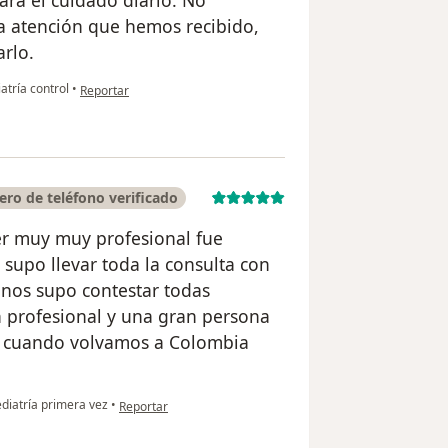
para el cuidado diario. No
a atención que hemos recibido,
rlo.
en opinión del usuario Carolina Orozco
atría control
•
Reportar
ro de teléfono verificado
er muy muy profesional fue
supo llevar toda la consulta con
nos supo contestar todas
n profesional y una gran persona
lo cuando volvamos a Colombia
en opinión del usuario Juliana Camila hortua Jimeno
diatría primera vez
•
Reportar