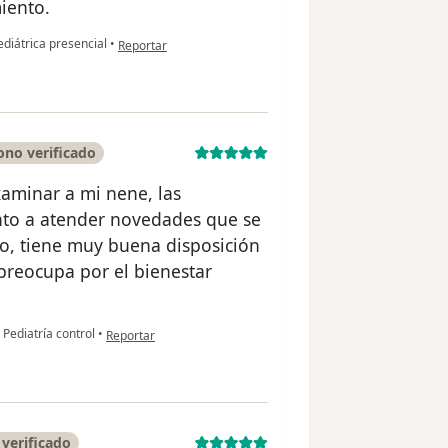
iento.
en opinión del usuario Dalia Orduz
ediátrica presencial
•
Reportar
ono verificado
xaminar a mi nene, las
ento a atender novedades que se
co, tiene muy buena disposición
preocupa por el bienestar
en opinión del usuario Adriana Mancipe
Pediatría control
•
Reportar
verificado