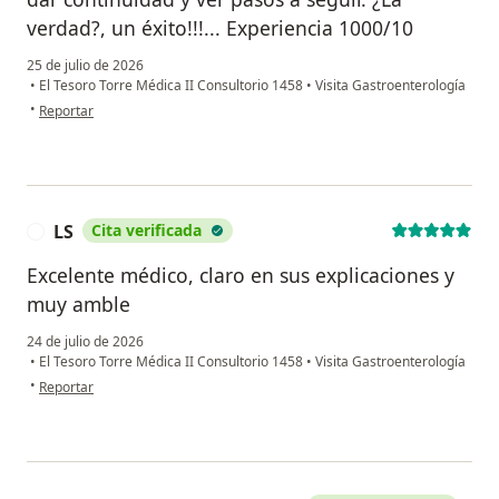
verdad?, un éxito!!!... Experiencia 1000/10
25 de julio de 2026
•
El Tesoro Torre Médica II Consultorio 1458
•
Visita Gastroenterología
en opinión del usuario Adri Saldarriaga
•
Reportar
LS
Cita verificada
L
Excelente médico, claro en sus explicaciones y
muy amble
24 de julio de 2026
•
El Tesoro Torre Médica II Consultorio 1458
•
Visita Gastroenterología
en opinión del usuario LS
•
Reportar