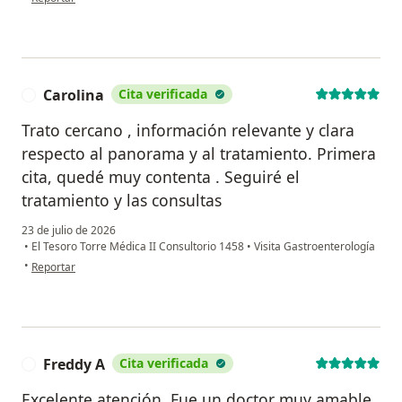
Carolina
Cita verificada
C
Trato cercano , información relevante y clara
respecto al panorama y al tratamiento. Primera
cita, quedé muy contenta . Seguiré el
tratamiento y las consultas
23 de julio de 2026
•
El Tesoro Torre Médica II Consultorio 1458
•
Visita Gastroenterología
en opinión del usuario Carolina
•
Reportar
Freddy A
Cita verificada
F
Excelente atención. Fue un doctor muy amable,