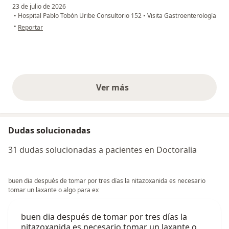
23 de julio de 2026
•
Hospital Pablo Tobón Uribe Consultorio 152
•
Visita Gastroenterología
en opinión del usuario PR
•
Reportar
Ver más
opiniones anteriores
Dudas solucionadas
31 dudas solucionadas a pacientes en Doctoralia
buen dia después de tomar por tres días la nitazoxanida es necesario
tomar un laxante o algo para ex
buen dia después de tomar por tres días la
nitazoxanida es necesario tomar un laxante o