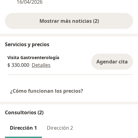
16/04/2026
como gastritis, estreñimiento, acidez y reflujo
gastroesofágico, colon irritable, úlceras gástricas,
Mostrar más noticias (2)
pancreatitis crónica, dispepsia e incontinencia
fecal, entre otras. Mi práctica se basa en ofrecer
una atención humanizada, cercana y de la más
alta calidad, con un enfoque clínico riguroso que
Servicios y precios
garantice precisión diagnóstica, tratamientos
Visita Gastroenterología
efectivos y una experiencia de consulta clara,
Agendar cita
$ 330.000
Detalles
segura y respetuosa. Como profesional
comprometido, estoy aquí para escucharte,
orientarte y acompañarte en cada etapa de tu
proceso de cuidado digestivo. Será un gusto
¿Cómo funcionan los precios?
recibirte y apoyarte con dedicación y
profesionalismo.
Consultorios (2)
Dirección 1
Dirección 2