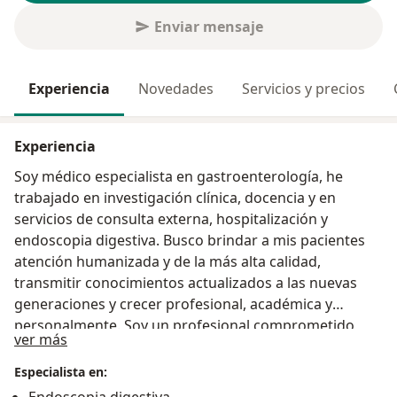
Enviar mensaje
Experiencia
Novedades
Servicios y precios
Experiencia
Soy médico especialista en gastroenterología, he
trabajado en investigación clínica, docencia y en
servicios de consulta externa, hospitalización y
endoscopia digestiva. Busco brindar a mis pacientes
atención humanizada y de la más alta calidad,
transmitir conocimientos actualizados a las nuevas
generaciones y crecer profesional, académica y
personalmente. Soy un profesional comprometido,
Acerca de mí
ver más
dispuesto a ayudar en lo que los pacientes y mis
colegas necesiten.
Especialista en: