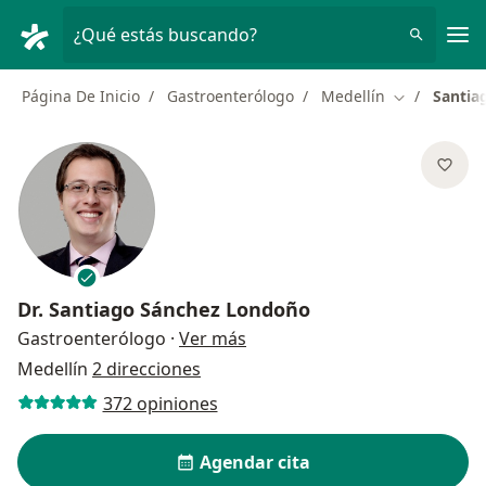
Men
¿Qué estás buscando?
Página De Inicio
Gastroenterólogo
Medellín
Santia
Cambiar de 
Dr.
Santiago Sánchez Londoño
sobre las especializaciones
Gastroenterólogo
·
Ver más
Medellín
2 direcciones
372 opiniones
Agendar cita