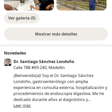
Ver galería (5)
Mostrar más detalles
sobre la experiencia
Novedades
Dr. Santiago Sánchez Londoño
Calle 78B #69-240, Medellín
¡Bienvenido(a)! Soy el Dr. Santiago Sánchez
Londoño, gastroenterólogo con amplia
experiencia en consulta externa, hospitalización y
procedimientos de endoscopia digestiva. Me he
dedicado durante años al diagnóstico y
tratamiento integral de las enfermedades del
Leer más
sistema digestivo, siendo experto en patologías