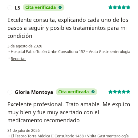
LS
Cita verificada
L
Excelente consulta, explicando cada uno de los
pasos a seguir y posibles tratamientos para mi
condición
3 de agosto de 2026
•
Hospital Pablo Tobón Uribe Consultorio 152
•
Visita Gastroenterología
en opinión del usuario LS
•
Reportar
Gloria Montoya
Cita verificada
G
Excelente profesional. Trato amable. Me explico
muy bien y fue muy acertado con el
medicamento recomendado
31 de julio de 2026
•
El Tesoro Torre Médica II Consultorio 1458
•
Visita Gastroenterología