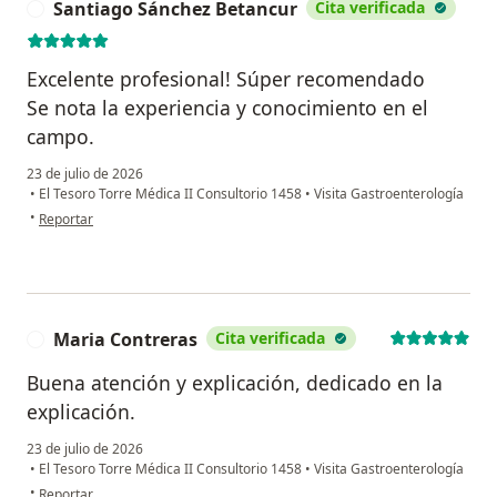
Santiago Sánchez Betancur
Cita verificada
S
Excelente profesional! Súper recomendado
Se nota la experiencia y conocimiento en el
campo.
23 de julio de 2026
•
El Tesoro Torre Médica II Consultorio 1458
•
Visita Gastroenterología
en opinión del usuario Santiago Sánchez Betancur
•
Reportar
Maria Contreras
Cita verificada
M
Buena atención y explicación, dedicado en la
explicación.
23 de julio de 2026
•
El Tesoro Torre Médica II Consultorio 1458
•
Visita Gastroenterología
en opinión del usuario Maria Contreras
•
Reportar