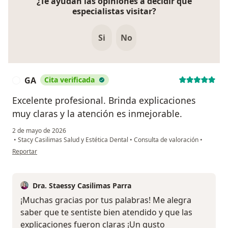
¿Te ayudan las opiniones a decidir qué
especialistas visitar?
Si
No
GA
Cita verificada
G
Excelente profesional. Brinda explicaciones
muy claras y la atención es inmejorable.
2 de mayo de 2026
•
Stacy Casilimas Salud y Estética Dental
•
Consulta de valoración
•
en opinión del usuario GA
Reportar
Dra. Staessy Casilimas Parra
¡Muchas gracias por tus palabras! Me alegra
saber que te sentiste bien atendido y que las
explicaciones fueron claras ¡Un gusto