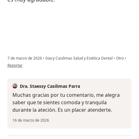
7 de marzo de 2026
•
Stacy Casilimas Salud y Estética Dental
•
Otro
•
en opinión del usuario CSV
Reportar
Dra. Staessy Casilimas Parra
Muchas gracias por tu comentario, me alegra
saber que te sientes comoda y tranquila
durante la ateción. Es un placer atenderte.
16 de marzo de 2026