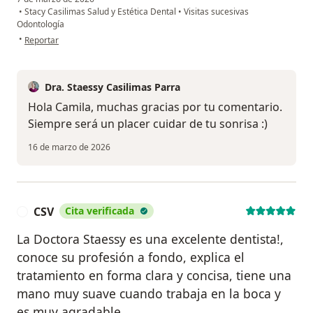
•
Stacy Casilimas Salud y Estética Dental
•
Visitas sucesivas
Odontología
en opinión del usuario Camila Palacios
•
Reportar
Dra. Staessy Casilimas Parra
Hola Camila, muchas gracias por tu comentario.
Siempre será un placer cuidar de tu sonrisa :)
16 de marzo de 2026
CSV
Cita verificada
C
La Doctora Staessy es una excelente dentista!,
conoce su profesión a fondo, explica el
tratamiento en forma clara y concisa, tiene una
mano muy suave cuando trabaja en la boca y
es muy agradable.