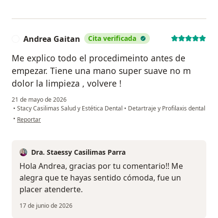
Andrea Gaitan
Cita verificada
A
Me explico todo el procedimeinto antes de
empezar. Tiene una mano super suave no m
dolor la limpieza , volvere !
21 de mayo de 2026
•
Stacy Casilimas Salud y Estética Dental
•
Detartraje y Profilaxis dental
en opinión del usuario Andrea Gaitan
•
Reportar
Dra. Staessy Casilimas Parra
Hola Andrea, gracias por tu comentario!! Me
alegra que te hayas sentido cómoda, fue un
placer atenderte.
17 de junio de 2026