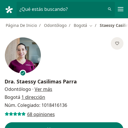
Men
¿Qué estás buscando?
Página De Inicio
Odontólogo
Bogotá
Staessy Casili
Cambiar de ciudad
Dra.
Staessy Casilimas Parra
sobre las especializaciones
Odontólogo
·
Ver más
Bogotá
1 dirección
Núm. Colegiado: 1018416136
68 opiniones