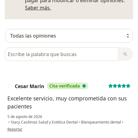
pagar para modificar o eliminar opiniones.
Más información sobre opiniones
Saber más.
Busca en opiniones
Cesar Marín
Cita verificada
C
Excelente servicio, muy comprometida con sus
pacientes
5 de agosto de 2026
•
Stacy Casilimas Salud y Estética Dental
•
Blanqueamiento dental
•
en opinión del usuario Cesar Marín
Reportar