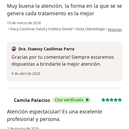
Muy buena la atención, la forma en la que se se
genera cada tratamiento es la mejor
19 de marzo de 2026
en opinión de
•
Stacy Casilimas Salud y Estética Dental
•
Visita Odontología
•
Reportar
Dra. Staessy Casilimas Parra
Gracias por tu comentario! Siempre estaremos
dispuestas a brindarte la mejor atención.
9 de abril de 2026
Camila Palacios
Cita verificada
C
Atención espectacular! Es una excelente
profesional y persona.
7 de marzo de 2026