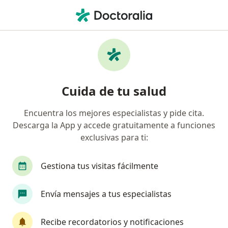
Men
Sueroterapia • Bogotá, Cundinamarca
Filtros
• 1
Seguro
Mapa
Especialistas en Sueroterapia Bogotá
Cuida de tu salud
Encuentra los mejores especialistas y pide cita.
¿Qué especialidad estás buscando?
Descarga la App y accede gratuitamente a funciones
Médico general
Terapeuta complementario
exclusivas para ti:
Gestiona tus visitas fácilmente
Envía mensajes a tus especialistas
Recibe recordatorios y notificaciones