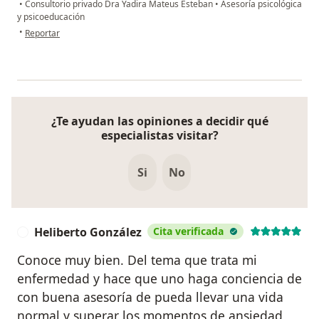
•
Consultorio privado Dra Yadira Mateus Esteban
•
Asesoría psicológica
y psicoeducación
en opinión del usuario s.g.
•
Reportar
¿Te ayudan las opiniones a decidir qué
especialistas visitar?
Si
No
Heliberto González
Cita verificada
H
Conoce muy bien. Del tema que trata mi
enfermedad y hace que uno haga conciencia de
con buena asesoría de pueda llevar una vida
normal y superar los momentos de ansiedad