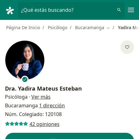
Men
¿Qué estás buscando?
Página De Inicio
Psicólogo
Bucaramanga
Yadira Ma
Cambiar de ciu
Dra.
Yadira Mateus Esteban
sobre las especializaciones
Psicóloga
·
Ver más
Bucaramanga
1 dirección
Núm. Colegiado: 120108
42 opiniones