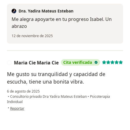
Dra. Yadira Mateus Esteban
Me alegra apoyarte en tu progreso Isabel. Un
abrazo
12 de noviembre de 2025
Maria Cie Maria Cie
Cita verificada
M
Me gusto su tranquilidad y capacidad de
escucha, tiene una bonita vibra.
6 de agosto de 2025
•
Consultorio privado Dra Yadira Mateus Esteban
•
Psicoterapia
Individual
en opinión del usuario Maria Cie Maria Cie
•
Reportar