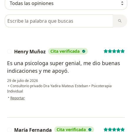
Busca en opiniones
Henry Muñoz
Cita verificada
H
Es una psicologa super genial, me dio buenas
indicaciones y me apoyó.
29 de julio de 2026
•
Consultorio privado Dra Yadira Mateus Esteban
•
Psicoterapia
Individual
en opinión del usuario Henry Muñoz
•
Reportar
María Fernanda
Cita verificada
M