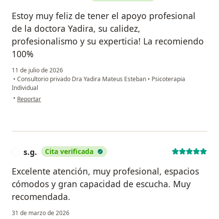
Estoy muy feliz de tener el apoyo profesional
de la doctora Yadira, su calidez,
profesionalismo y su experticia! La recomiendo
100%
11 de julio de 2026
•
Consultorio privado Dra Yadira Mateus Esteban
•
Psicoterapia
Individual
en opinión del usuario María Fernanda
•
Reportar
s.g.
Cita verificada
S
Excelente atención, muy profesional, espacios
cómodos y gran capacidad de escucha. Muy
recomendada.
31 de marzo de 2026