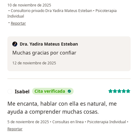
10 de noviembre de 2025
•
Consultorio privado Dra Yadira Mateus Esteban
•
Psicoterapia
Individual
en opinión del usuario Eileen Martinez
•
Reportar
Dra. Yadira Mateus Esteban
Muchas gracias por confiar
12 de noviembre de 2025
Isabel
Cita verificada
I
Me encanta, hablar con ella es natural, me
ayuda a comprender muchas cosas.
5 de noviembre de 2025
•
Consultas en línea
•
Psicoterapia Individual
•
en opinión del usuario Isabel
Reportar