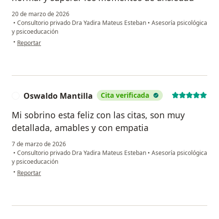
20 de marzo de 2026
•
Consultorio privado Dra Yadira Mateus Esteban
•
Asesoría psicológica
y psicoeducación
en opinión del usuario Heliberto González
•
Reportar
Oswaldo Mantilla
Cita verificada
O
Mi sobrino esta feliz con las citas, son muy
detallada, amables y con empatia
7 de marzo de 2026
•
Consultorio privado Dra Yadira Mateus Esteban
•
Asesoría psicológica
y psicoeducación
en opinión del usuario Oswaldo Mantilla
•
Reportar