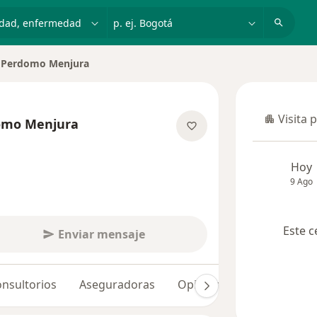
dad, enfermedad o nombre
p. ej. Bogotá
a Perdomo Menjura
Visita 
omo Menjura
Visita p
las especializaciones
Hoy
9 Ago
Este c
Enviar mensaje
nsultorios
Aseguradoras
Opiniones (1)
Dudas so