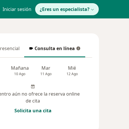
Iniciar sesión
¿Eres un especialista?
presencial
Consulta en línea
resencial
Consulta en línea
Mañana
Mar
Mié
Jue
Vie
10 Ago
11 Ago
12 Ago
13 Ago
14 Ag
entro aún no ofrece la reserva online
de cita
Solicita una cita
lucionadas (3)