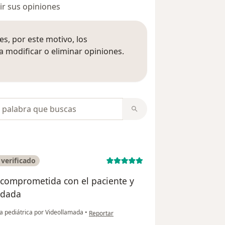
r sus opiniones
s, por este motivo, los
 modificar o eliminar opiniones.
 opiniones
opiniones
verificado
 comprometida con el paciente y
ndada
en opinión del usuario Natalia Acevedo
a pediátrica por Videollamada
•
Reportar