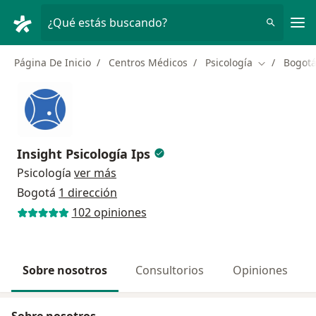
Men
¿Qué estás buscando?
Página De Inicio
Centros Médicos
Psicología
Bogot
Cambiar de 
Insight Psicología Ips
Psicología
ver más
Bogotá
1 dirección
102 opiniones
Sobre nosotros
Consultorios
Opiniones
Sobre nosotros