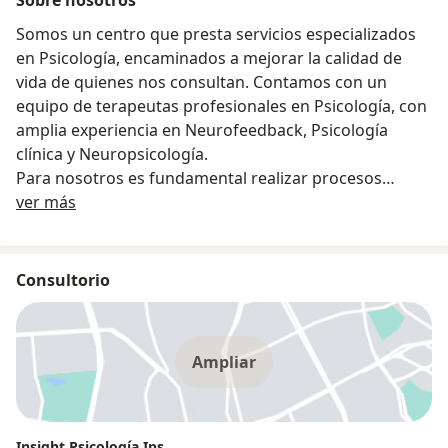
Somos un centro que presta servicios especializados
en Psicología, encaminados a mejorar la calidad de
vida de quienes nos consultan. Contamos con un
equipo de terapeutas profesionales en Psicología, con
amplia experiencia en Neurofeedback, Psicología
clínica y Neuropsicología.
Para nosotros es fundamental realizar procesos
Sobre nosotros
integrales, en los cuales los pacientes, terapeutas,
ver más
familia y entorno académico trabajen en equipo para
lograr mejoras significativas en el bienestar de las
personas.
Consultorio
Ampliar
Insight Psicología Ips