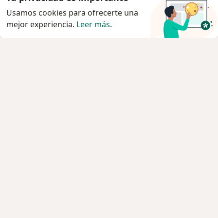
Usamos cookies para ofrecerte una
mejor experiencia.
Leer más
.
Servicio
Privacidad y cookies
Quiénes somos
Contacto
Empleos
Nuevas posiciones
Términos y condiciones
Para los pacientes
Especialistas
Clínicas
Pregunta al Experto
Medicamentos
Servicios
Enfermedades