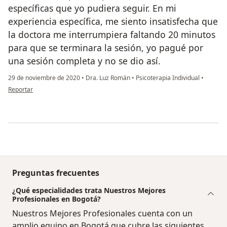
específicas que yo pudiera seguir. En mi
experiencia específica, me siento insatisfecha que
la doctora me interrumpiera faltando 20 minutos
para que se terminara la sesión, yo pagué por
una sesión completa y no se dio así.
29 de noviembre de 2020
•
Dra. Luz Román
•
Psicoterapia Individual
•
en opinión del usuario AW
Reportar
Preguntas frecuentes
¿Qué especialidades trata Nuestros Mejores
Profesionales en Bogotá?
Nuestros Mejores Profesionales cuenta con un
amplio equipo en Bogotá que cubre las siguientes