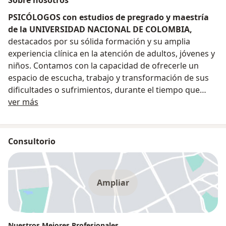
PSICÓLOGOS con estudios de pregrado y maestría
de la UNIVERSIDAD NACIONAL DE COLOMBIA,
destacados por su sólida formación y su amplia
experiencia clínica en la atención de adultos, jóvenes y
niños. Contamos con la capacidad de ofrecerle un
espacio de escucha, trabajo y transformación de sus
dificultades o sufrimientos, durante el tiempo que
Sobre nosotros
usted requiera para encontrar soluciones de fondo,
ver más
atendiendo a su singularidad y sin imponerle ideales
preestablecidos.
Consultorio
Visite nuestra página WEB:
http://sites.google.com/site/nuestrosmejoresprofesio
nales/home
Ampliar
Johnny Albert Vélez
Teléfono: 3202271548. Dirección: Carrera 15 Nº 40 A –
21 Consultorio 302
Nuestros Mejores Profesionales