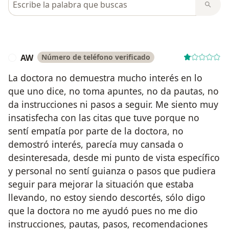
emocional, dificultades para dormir, problemas con la
educación de los hijos, deseo de morir, relaciones
sociales, enfermedades psicosomáticas, relación de
pareja, adicciones, fatiga, infidelidad, fobias,
hiperactividad, compulsiones, problemas familiares,
AW
Número de teléfono verificado
A
miedo, anorexia, autoestima, soledad, adicción al
juego, melancolía, alcoholismo, desamor, timidez,
La doctora no demuestra mucho interés en lo
dificultad para olvidar, agresividad, violencia sexual,
que uno dice, no toma apuntes, no da pautas, no
dependencia emocional, tristeza, ideas que
da instrucciones ni pasos a seguir. Me siento muy
obsesionan, frustración, depresión, inapetencia,
insatisfecha con las citas que tuve porque no
sufrimiento, orientación profesional, depresión, celos,
sentí empatía por parte de la doctora, no
dificultades laborales, desamparo, sentimientos de
demostró interés, parecía muy cansada o
persecución, dificultad para decidir, dificultades
desinteresada, desde mi punto de vista específico
sexuales, pérdidas, fragilidad emocional, dificultades
y personal no sentí guianza o pasos que pudiera
para dormir, deseo de morirse, relaciones sociales,
seguir para mejorar la situación que estaba
relación de pareja, adicciones, hiperactividad,
llevando, no estoy siendo descortés, sólo digo
compulsiones, problemas familiares.
que la doctora no me ayudó pues no me dio
instrucciones, pautas, pasos, recomendaciones