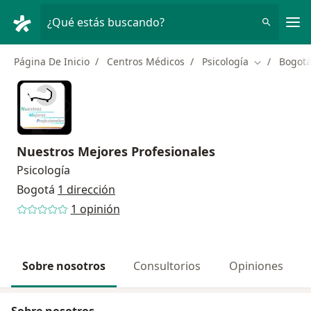
Men
¿Qué estás buscando?
Página De Inicio
Centros Médicos
Psicología
Bogot
Cambiar de 
Nuestros Mejores Profesionales
Psicología
Bogotá
1 dirección
1 opinión
Sobre nosotros
Consultorios
Opiniones
Sobre nosotros