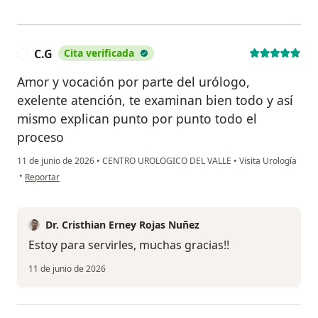
C.G
Cita verificada
C
Amor y vocación por parte del urólogo,
exelente atención, te examinan bien todo y así
mismo explican punto por punto todo el
proceso
11 de junio de 2026
•
CENTRO UROLOGICO DEL VALLE
•
Visita Urología
en opinión del usuario C.G
•
Reportar
Dr. Cristhian Erney Rojas Nuñez
Estoy para servirles, muchas gracias!!
11 de junio de 2026