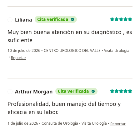
Liliana
Cita verificada
L
Muy bien buena atención en su diagnóstico , es
suficiente
10 de julio de 2026
•
CENTRO UROLOGICO DEL VALLE
•
Visita Urología
en opinión del usuario Liliana
•
Reportar
Arthur Morgan
Cita verificada
A
Profesionalidad, buen manejo del tiempo y
eficacia en su labor.
en opinión del u
1 de julio de 2026
•
Consulta de Urologia
•
Visita Urología
•
Reportar