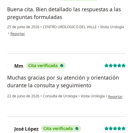
Buena cita. Bien detallado las respuestas a las
preguntas formuladas
25 de junio de 2026
•
CENTRO UROLOGICO DEL VALLE
•
Visita Urología
en opinión del usuario Luís Alberto Mora
•
Reportar
Mm
Cita verificada
M
Muchas gracias por su atención y orientación
durante la consulta y seguimiento
en opinión del
22 de junio de 2026
•
Consulta de Urologia
•
Visita Urología
•
Reportar
José López
Cita verificada
J