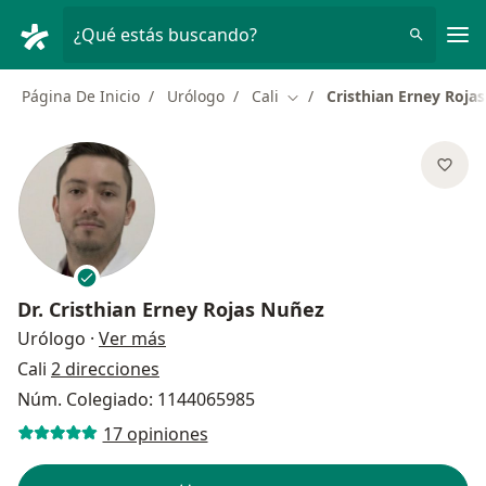
Men
¿Qué estás buscando?
Página De Inicio
Urólogo
Cali
Cristhian Erney Roja
Cambiar de ciudad
Dr.
Cristhian Erney Rojas Nuñez
sobre las especializaciones
Urólogo
·
Ver más
Cali
2 direcciones
Núm. Colegiado: 1144065985
17 opiniones