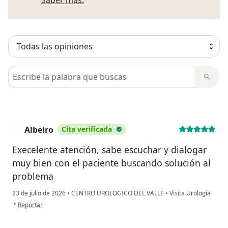
Busca en opiniones
Albeiro
Cita verificada
A
Execelente atención, sabe escuchar y dialogar
muy bien con el paciente buscando solución al
problema
23 de julio de 2026
•
CENTRO UROLOGICO DEL VALLE
•
Visita Urología
en opinión del usuario Albeiro
•
Reportar