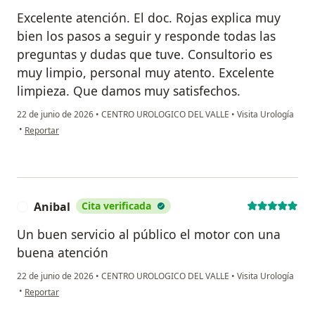
Excelente atención. El doc. Rojas explica muy
bien los pasos a seguir y responde todas las
preguntas y dudas que tuve. Consultorio es
muy limpio, personal muy atento. Excelente
limpieza. Que damos muy satisfechos.
22 de junio de 2026
•
CENTRO UROLOGICO DEL VALLE
•
Visita Urología
en opinión del usuario José López
•
Reportar
Anibal
Cita verificada
A
Un buen servicio al público el motor con una
buena atención
22 de junio de 2026
•
CENTRO UROLOGICO DEL VALLE
•
Visita Urología
en opinión del usuario Anibal
•
Reportar