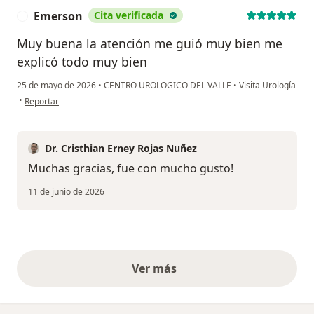
Emerson
Cita verificada
E
Muy buena la atención me guió muy bien me
explicó todo muy bien
25 de mayo de 2026
•
CENTRO UROLOGICO DEL VALLE
•
Visita Urología
en opinión del usuario Emerson
•
Reportar
Dr. Cristhian Erney Rojas Nuñez
Muchas gracias, fue con mucho gusto!
11 de junio de 2026
Ver más
opiniones anteriores