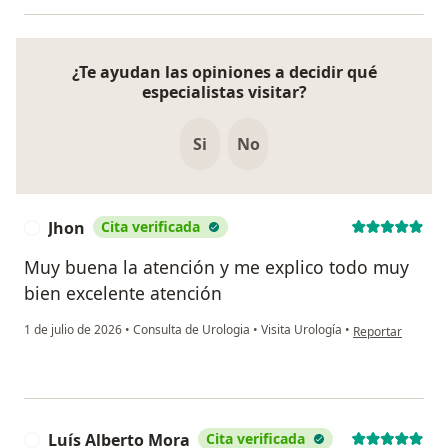
¿Te ayudan las opiniones a decidir qué
especialistas visitar?
Si
No
Jhon
Cita verificada
J
Muy buena la atención y me explico todo muy
bien excelente atención
en opinión del us
1 de julio de 2026
•
Consulta de Urologia
•
Visita Urología
•
Reportar
Luís Alberto Mora
Cita verificada
L