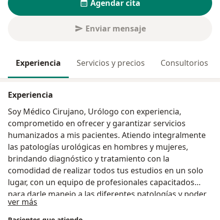
Agendar cita
Enviar mensaje
Experiencia
Servicios y precios
Consultorios
Experiencia
Soy Médico Cirujano, Urólogo con experiencia,
comprometido en ofrecer y garantizar servicios
humanizados a mis pacientes. Atiendo integralmente
las patologías urológicas en hombres y mujeres,
brindando diagnóstico y tratamiento con la
comodidad de realizar todos tus estudios en un solo
lugar, con un equipo de profesionales capacitados
para darle manejo a las diferentes patologías y poder
Acerca de mí
ver más
orientar bien a nuestros pacientes
Pacientes que atiendo