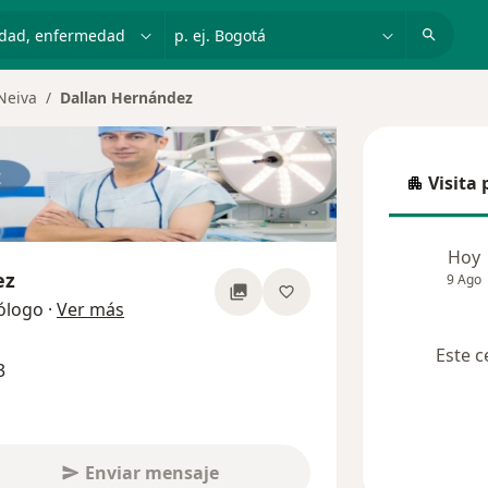
dad, enfermedad o nombre
p. ej. Bogotá
Neiva
Dallan Hernández
Visita 
Visita p
Hoy
ez
9 Ago
sobre las especializaciones
ólogo
·
Ver más
Este c
3
Enviar mensaje