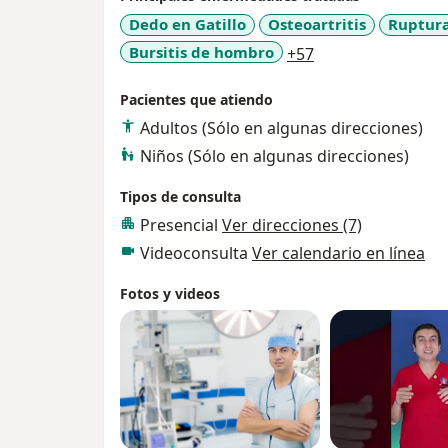
Neuropatías traumáticas o atrapamientos 
Dedo en Gatillo
Osteoartritis
Ruptura
Sindactilia (fusión de dedos)
a11y_sr_more_dis
Bursitis de hombro
+57
Polidactilia (dedos adicionales)
Hipoplasia del pulgar
Pacientes que atiendo
Mano en garra o deformidades congénitas
Adultos (Sólo en algunas direcciones)
Laceraciones y heridas profundas
Niños (Sólo en algunas direcciones)
Pérdida de piel y tejidos blandos
Cobertura con colgajos o injertos
Tipos de consulta
Reconstrucción microquirúrgica
Presencial
Ver direcciones (7)
Enfermedad de Dupuytren (contractura pa
Videoconsulta
Ver calendario en línea
Tenosinovitis de De Quervain
Dedo en gatillo (tenosinovitis estenosante)
Fotos y videos
Tendinitis crónica
Tumores benignos y malignos de la mano, b
Lipomas
Encondromas
Quistes ganglionares