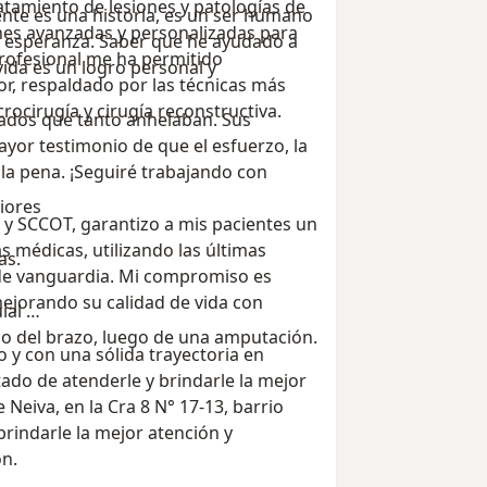
atamiento de lesiones y patologías de
ones avanzadas y personalizadas para
na esperanza. Saber que he ayudado a
rofesional me ha permitido
vida es un logro personal y
r, respaldado por las técnicas más
ocirugía y cirugía reconstructiva.
ltados que tanto anhelaban. Sus
mayor testimonio de que el esfuerzo, la
 la pena. ¡Seguiré trabajando con
iores
y SCCOT, garantizo a mis pacientes un
s médicas, utilizando las últimas
ras.
 de vanguardia. Mi compromiso es
braquial
o del brazo, luego de una amputación.
o y con una sólida trayectoria en
ado de atenderle y brindarle la mejor
 Neiva, en la Cra 8 N° 17-13, barrio
rindarle la mejor atención y
n.