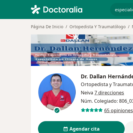
especiali
Página De Inicio
Ortopedista Y Traumatólogo
Dr.
Dallan Hernánd
Ortopedista y Traumat
Neiva
7 direcciones
Núm. Colegiado: 806_0
65 opiniones
Agendar cita