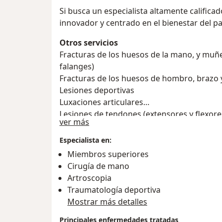
Si busca un especialista altamente calific
innovador y centrado en el bienestar del p
Otros servicios
Fracturas de los huesos de la mano, y muñe
falanges)
Fracturas de los huesos de hombro, brazo 
Lesiones deportivas
Luxaciones articulares
Lesiones de tendones (extensores y flexore
Acerca de mí
ver más
Esguinces - Lesiones de ligamentos
Amputaciones parciales o totales de los de
Especialista en:
Osteoartritis de la mano y muñeca
Miembros superiores
Artritis reumatoide con deformidades en l
Cirugía de mano
Quistes sinoviales (gangliones)
Artroscopia
Síndrome del túnel carpiano (compresión d
Traumatología deportiva
Síndrome de manguito rotador
Mostrar más detalles
Síndrome del canal de Guyon (compresión d
Principales enfermedades tratadas
Lesión del nervio radial, mediano o cubital