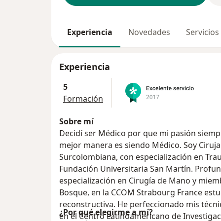
Experiencia
Novedades
Servicios
Experiencia
5
Formación
Sobre mí
Decidí ser Médico por que mi pasión siempre ha sido ayudar a las personas y la
mejor manera es siendo Médico. Soy Ciruja
Surcolombiana, con especialización en Tra
Fundación Universitaria San Martín. Profun
especialización en Cirugía de Mano y miemb
Bosque, en la CCOM Strabourg France estudie microcirugía y cirugía
reconstructiva. He perfeccionado mis técnicas en microcirugía básica y avanzada
¿Por qué elegirme a mí?
en el Centro Latinoamericano de Investiga