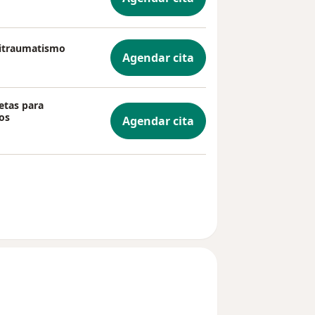
litraumatismo
Agendar cita
etas para
os
Agendar cita