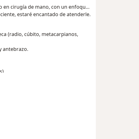
ado en cirugía de mano, con un enfoque
aciente, estaré encantado de atenderle.
ca (radio, cúbito, metacarpianos,
y antebrazo.
s)
dos
a mano
el nervio mediano)
el nervio cubital)