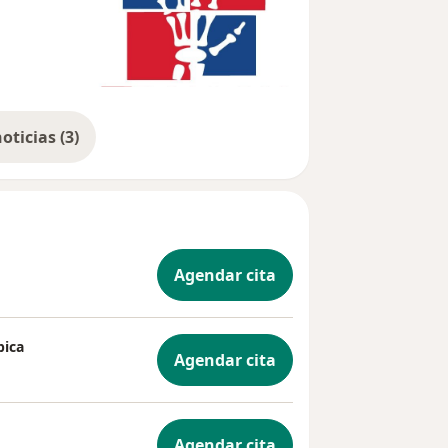
Mostrar más noticias (3)
Agendar cita
pica
Agendar cita
Agendar cita