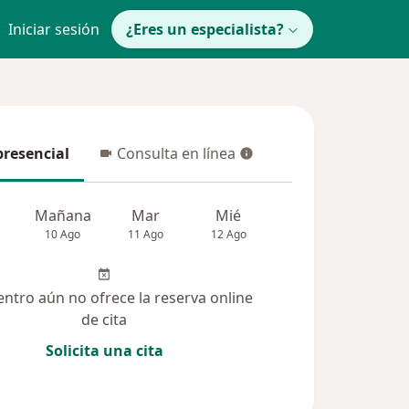
Iniciar sesión
¿Eres un especialista?
presencial
Consulta en línea
resencial
Consulta en línea
Mañana
Mar
Mié
Jue
Vie
10 Ago
11 Ago
12 Ago
13 Ago
14 Ag
entro aún no ofrece la reserva online
de cita
Solicita una cita