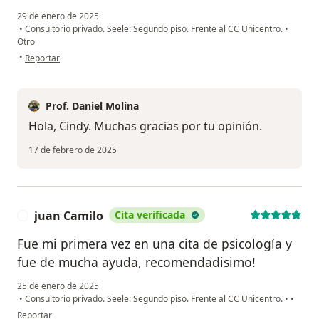
29 de enero de 2025
•
Consultorio privado. Seele: Segundo piso. Frente al CC Unicentro.
•
Otro
en opinión del usuario Cindy
•
Reportar
Prof. Daniel Molina
Hola, Cindy. Muchas gracias por tu opinión.
17 de febrero de 2025
juan Camilo
Cita verificada
J
Fue mi primera vez en una cita de psicología y
fue de mucha ayuda, recomendadisimo!
25 de enero de 2025
•
Consultorio privado. Seele: Segundo piso. Frente al CC Unicentro.
•
•
en opinión del usuario juan Camilo
Reportar