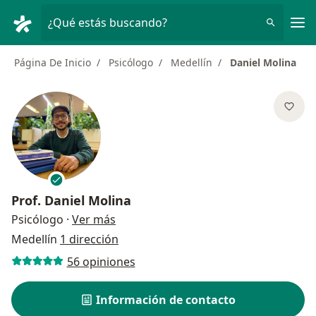
Men
¿Qué estás buscando?
Página De Inicio
Psicólogo
Medellín
Daniel Molina
Prof.
Daniel Molina
sobre las especializaciones
Psicólogo
·
Ver más
Medellín
1 dirección
56 opiniones
Información de contacto