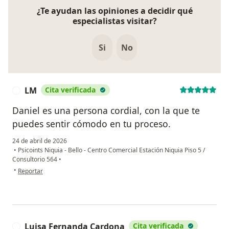
¿Te ayudan las opiniones a decidir qué
especialistas visitar?
Si
No
LM
Cita verificada
L
Daniel es una persona cordial, con la que te
puedes sentir cómodo en tu proceso.
24 de abril de 2026
•
Psicoints Niquia - Bello - Centro Comercial Estación Niquia Piso 5 /
Consultorio 564
•
en opinión del usuario LM
•
Reportar
Luisa Fernanda Cardona
Cita verificada
L