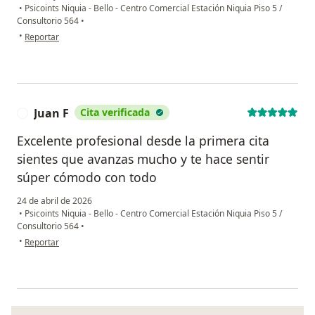
•
Psicoints Niquia - Bello - Centro Comercial Estación Niquia Piso 5 /
Consultorio 564
•
en opinión del usuario AC
•
Reportar
Juan F
Cita verificada
J
Excelente profesional desde la primera cita
sientes que avanzas mucho y te hace sentir
súper cómodo con todo
24 de abril de 2026
•
Psicoints Niquia - Bello - Centro Comercial Estación Niquia Piso 5 /
Consultorio 564
•
en opinión del usuario Juan F
•
Reportar