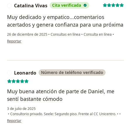
Catalina Vivas
Cita verificada
C
Muy dedicado y empatico...comentarios
acertados y genera confianza para una próxima
26 de diciembre de 2025
•
Consultas en línea
•
Consulta en línea
•
en opinión del usuario Catalina Vivas
Reportar
Leonardo
Número de teléfono verificado
L
Muy buena atención de parte de Daniel, me
sentí bastante cómodo
3 de julio de 2025
•
Consultorio privado. Seele: Segundo piso. Frente al CC Unicentro.
•
•
en opinión del usuario Leonardo
Reportar