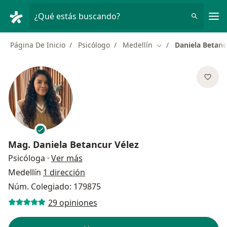
Men
¿Qué estás buscando?
Página De Inicio
Psicólogo
Medellín
Daniela Betanc
Cambiar de ciudad
Mag.
Daniela Betancur Vélez
sobre las especializaciones
Psicóloga
·
Ver más
Medellín
1 dirección
Núm. Colegiado: 179875
29 opiniones