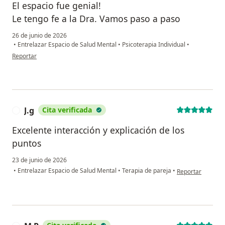
El espacio fue genial!
Le tengo fe a la Dra. Vamos paso a paso
26 de junio de 2026
•
Entrelazar Espacio de Salud Mental
•
Psicoterapia Individual
•
en opinión del usuario Pipe G
Reportar
J.g
Cita verificada
J
Excelente interacción y explicación de los
puntos
23 de junio de 2026
en opinión del usu
•
Entrelazar Espacio de Salud Mental
•
Terapia de pareja
•
Reportar