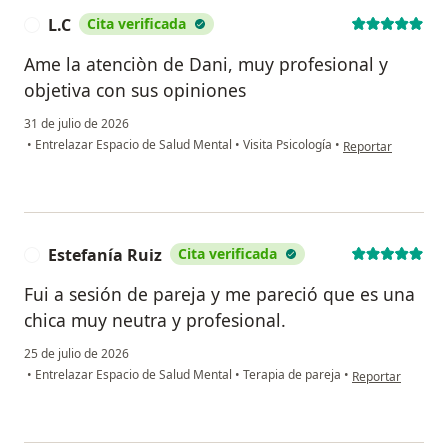
L.C
Cita verificada
L
Ame la atenciòn de Dani, muy profesional y
objetiva con sus opiniones
31 de julio de 2026
en opinión del usua
•
Entrelazar Espacio de Salud Mental
•
Visita Psicología
•
Reportar
Estefanía Ruiz
Cita verificada
E
Fui a sesión de pareja y me pareció que es una
chica muy neutra y profesional.
25 de julio de 2026
en opinión del us
•
Entrelazar Espacio de Salud Mental
•
Terapia de pareja
•
Reportar