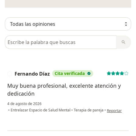
Busca en opiniones
Fernando Díaz
Cita verificada
F
Muy buena profesional, excelente atención y
dedicación
4 de agosto de 2026
en opinión del u
•
Entrelazar Espacio de Salud Mental
•
Terapia de pareja
•
Reportar