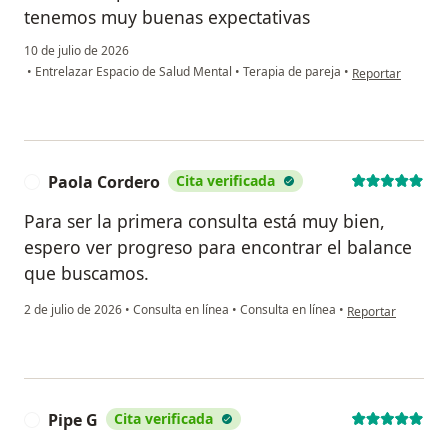
tenemos muy buenas expectativas
10 de julio de 2026
en opinión del us
•
Entrelazar Espacio de Salud Mental
•
Terapia de pareja
•
Reportar
Paola Cordero
Cita verificada
P
Para ser la primera consulta está muy bien,
espero ver progreso para encontrar el balance
que buscamos.
en opinión del us
2 de julio de 2026
•
Consulta en línea
•
Consulta en línea
•
Reportar
Pipe G
Cita verificada
P