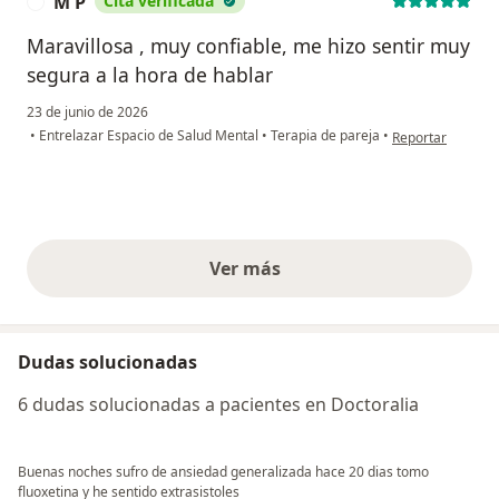
M P
Cita verificada
M
Maravillosa , muy confiable, me hizo sentir muy
segura a la hora de hablar
23 de junio de 2026
en opinión del us
•
Entrelazar Espacio de Salud Mental
•
Terapia de pareja
•
Reportar
Ver más
opiniones anteriores
Dudas solucionadas
6 dudas solucionadas a pacientes en Doctoralia
Buenas noches sufro de ansiedad generalizada hace 20 dias tomo
fluoxetina y he sentido extrasistoles