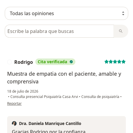
Busca en opiniones
Rodrigo
Cita verificada
R
Muestra de empatia con el paciente, amable y
comprensiva
18 de julio de 2026
•
Consulta presencial Psiquiatría Casa Arvi
•
Consulta de psiquiatría
•
en opinión del usuario Rodrigo
Reportar
Dra. Daniela Manrique Cantillo
Gracias Rodrigo por la confianza.