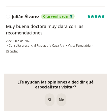
Julián Álvarez
Cita verificada
J
Muy buena doctora muy clara con las
recomendaciones
2 de junio de 2026
•
Consulta presencial Psiquiatría Casa Arvi
•
Visita Psiquiatría
•
en opinión del usuario Julián Álvarez
Reportar
¿Te ayudan las opiniones a decidir qué
especialistas visitar?
Si
No