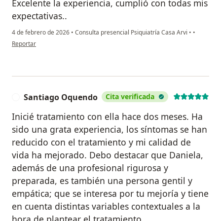
Excelente la experiencia, cumplió con todas mis
expectativas..
4 de febrero de 2026
•
Consulta presencial Psiquiatría Casa Arvi
•
•
en opinión del usuario Juan Carlos Restrepo
Reportar
Santiago Oquendo
Cita verificada
S
Inicié tratamiento con ella hace dos meses. Ha
sido una grata experiencia, los síntomas se han
reducido con el tratamiento y mi calidad de
vida ha mejorado. Debo destacar que Daniela,
además de una profesional rigurosa y
preparada, es también una persona gentil y
empática; que se interesa por tu mejoría y tiene
en cuenta distintas variables contextuales a la
hora de plantear el tratamiento.