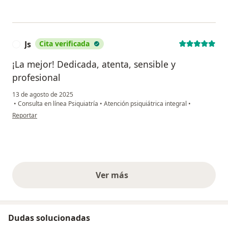
Js
Cita verificada
J
¡La mejor! Dedicada, atenta, sensible y
profesional
13 de agosto de 2025
•
Consulta en línea Psiquiatría
•
Atención psiquiátrica integral
•
en opinión del usuario Js
Reportar
Ver más
opiniones anteriores
Dudas solucionadas