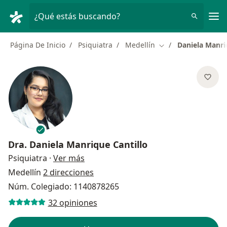
Men
¿Qué estás buscando?
Página De Inicio
Psiquiatra
Medellín
Daniela Manri
Cambiar de ciudad
Dra.
Daniela Manrique Cantillo
sobre las especializaciones
Psiquiatra
·
Ver más
Medellín
2 direcciones
Núm. Colegiado: 1140878265
32 opiniones