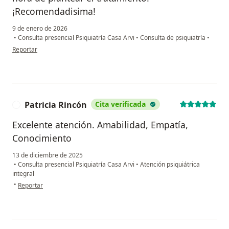
¡Recomendadisima!
9 de enero de 2026
•
Consulta presencial Psiquiatría Casa Arvi
•
Consulta de psiquiatría
•
en opinión del usuario Santiago Oquendo
Reportar
Patricia Rincón
Cita verificada
P
Excelente atención. Amabilidad, Empatía,
Conocimiento
13 de diciembre de 2025
•
Consulta presencial Psiquiatría Casa Arvi
•
Atención psiquiátrica
integral
en opinión del usuario Patricia Rincón
•
Reportar