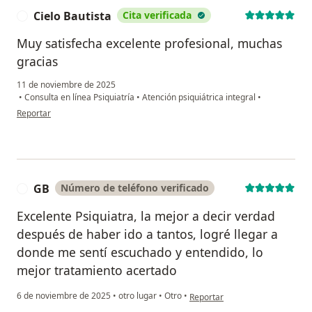
Cielo Bautista
Cita verificada
C
Muy satisfecha excelente profesional, muchas
gracias
11 de noviembre de 2025
•
Consulta en línea Psiquiatría
•
Atención psiquiátrica integral
•
en opinión del usuario Cielo Bautista
Reportar
GB
Número de teléfono verificado
G
Excelente Psiquiatra, la mejor a decir verdad
después de haber ido a tantos, logré llegar a
donde me sentí escuchado y entendido, lo
mejor tratamiento acertado
en opinión del usuario GB
6 de noviembre de 2025
•
otro lugar
•
Otro
•
Reportar