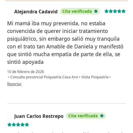
Alejandra Cadavid
Cita verificada
A
Mi mamá iba muy prevenida, no estaba
convencida de querer iniciar tratamiento
psiquiátrico, sin embargo salió muy tranquila
con el trato tan Amable de Daniela y manifestó
que sintió mucha empatía de parte de ella, se
sintió apoyada
10 de febrero de 2026
•
Consulta presencial Psiquiatría Casa Arvi
•
Visita Psiquiatría
•
en opinión del usuario Alejandra Cadavid
Reportar
Juan Carlos Restrepo
Cita verificada
J