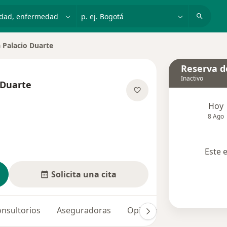
dad, enfermedad o nombre
p. ej. Bogotá
 Palacio Duarte
Reserva de
Inactivo
 Duarte
e las especializaciones
Hoy
8 Ago
Este 
Solicita una cita
nsultorios
Aseguradoras
Opiniones (13)