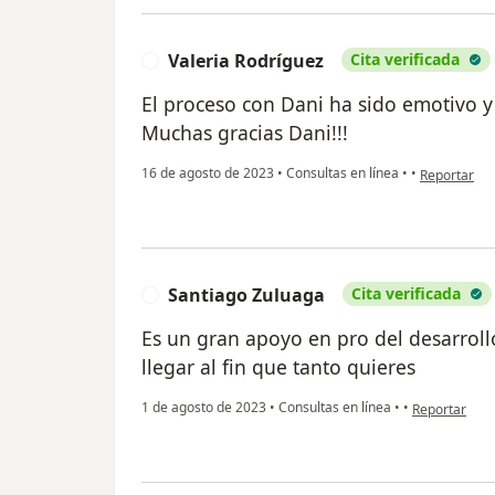
Valeria Rodríguez
Cita verificada
V
El proceso con Dani ha sido emotivo y
Muchas gracias Dani!!!
en opinión d
16 de agosto de 2023
•
Consultas en línea
•
•
Reportar
Santiago Zuluaga
Cita verificada
S
Es un gran apoyo en pro del desarroll
llegar al fin que tanto quieres
en opinión de
1 de agosto de 2023
•
Consultas en línea
•
•
Reportar