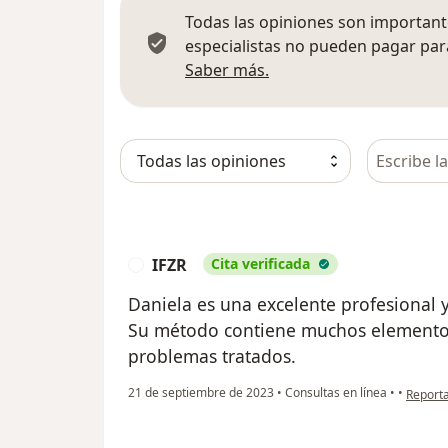
Todas las opiniones son importante
especialistas no pueden pagar para
Más información sobre
Saber más.
Busca en 
IFZR
Cita verificada
I
Daniela es una excelente profesional 
Su método contiene muchos elementos
problemas tratados.
en opin
21 de septiembre de 2023
•
Consultas en línea
•
•
Report