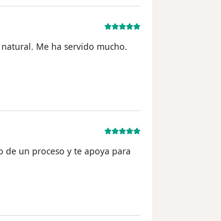
 natural. Me ha servido mucho.
el usuario Valeria Rodríguez
o de un proceso y te apoya para
l usuario Santiago Zuluaga