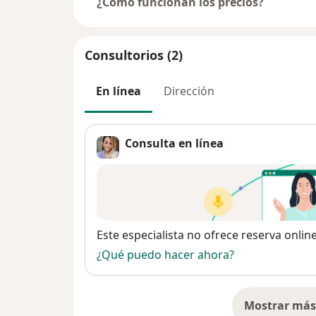
¿Cómo funcionan los precios?
pacientes.
Hoy, este estilo de vida me define como per
Consultorios (2)
tomar las riendas de tu vida desde la consci
En línea
Dirección
Consulta en línea
Disponibilidad
Este especialista no ofrece reserva onlin
¿Qué puedo hacer ahora?
Mostrar más 
so