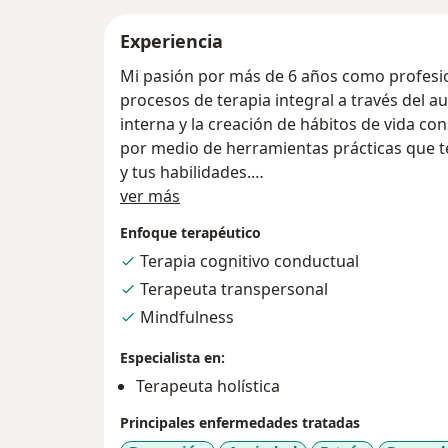
Experiencia
Mi pasión por más de 6 años como profesio
procesos de terapia integral a través del a
interna y la creación de hábitos de vida co
por medio de herramientas prácticas que t
y tus habilidades.
Acerca de mí
ver más
El acompañamiento que realizo tiene un enf
Enfoque terapéutico
Transpersonal, teniendo presente, además, teorías y herramientas científic
Terapia cognitivo conductual
desde la terapia Cognitivo-Conductual y ot
Terapeuta transpersonal
complementarias como el Mindfulness, la H
dirigido al manejo de la ansiedad.
Mindfulness
Especialista en:
Durante el proceso, abordaremos los aspec
Terapeuta holística
también te realizaré sugerencias para
trabajar respecto a lo que surja en la ter
Principales enfermedades tratadas
se encuentra dirigido a: