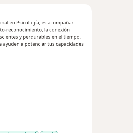
nal en Psicología, es acompañar
uto-reconocimiento, la conexión
nscientes y perdurables en el tiempo,
e ayuden a potenciar tus capacidades
oque dirigido hacia la Psicología
as
ras herramientas prácticas
ipnosis Clínica y un programa propio
tos que consideres más relevantes y
apia; sin embargo, mi acompañamiento