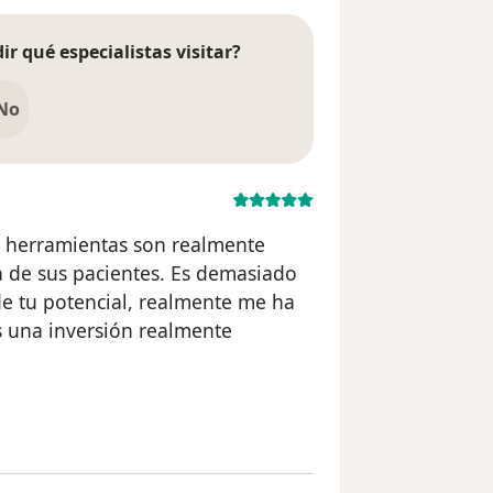
ir qué especialistas visitar?
No
s herramientas son realmente
ía de sus pacientes. Es demasiado
de tu potencial, realmente me ha
 una inversión realmente
 usuario Dacamo