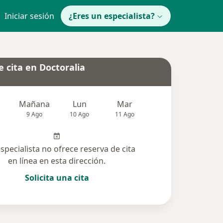
Iniciar sesión
¿Eres un especialista?
 cita en Doctoralia
Mañana
Lun
Mar
Mié
Jue
9 Ago
10 Ago
11 Ago
12 Ago
13 Ag
especialista no ofrece reserva de cita
en línea en esta dirección.
Solicita una cita