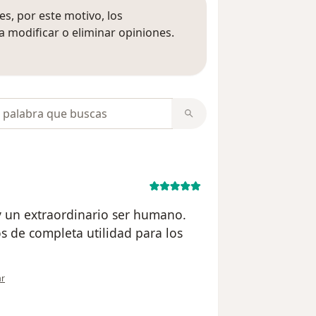
s, por este motivo, los
 modificar o eliminar opiniones.
 opiniones
opiniones
y un extraordinario ser humano.
 de completa utilidad para los
ión del usuario IFZR
ar