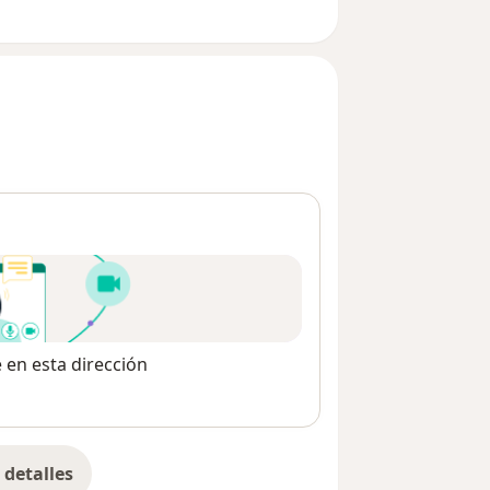
sona y mi objetivo es ayudarte a
encia de tu ser.
e en esta dirección
detalles
bre la dirección