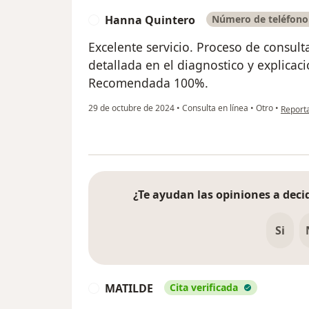
Hanna Quintero
Número de teléfono 
H
Excelente servicio. Proceso de consulta 
detallada en el diagnostico y explicaci
Recomendada 100%.
en opin
29 de octubre de 2024
•
Consulta en línea
•
Otro
•
Report
¿Te ayudan las opiniones a decid
Si
MATILDE
Cita verificada
M