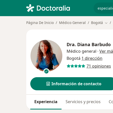
especiali
Página De Inicio
Médico General
Bogotá
Camb
Dra.
Diana Barbudo
Médico general
·
Ver má
Bogotá
1 dirección
71 opiniones
Información de contacto
Experiencia
Servicios y precios
Co