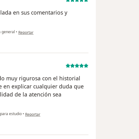
llada en sus comentarios y
en opinión del usuario CV
a general
•
Reportar
o muy rigurosa con el historial
e en explicar cualquier duda que
lidad de la atención sea
en opinión del usuario Juliette Motavita
 para estudio
•
Reportar