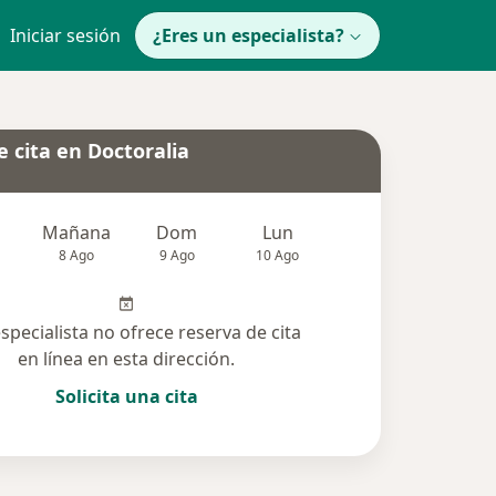
Iniciar sesión
¿Eres un especialista?
 cita en Doctoralia
Mañana
Dom
Lun
Mar
Mié
8 Ago
9 Ago
10 Ago
11 Ago
12 Ag
especialista no ofrece reserva de cita
en línea en esta dirección.
Solicita una cita