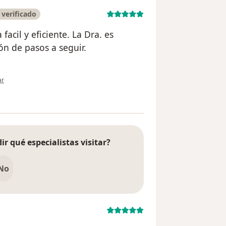
verificado
facil y eficiente. La Dra. es
ón de pasos a seguir.
ión del usuario Hanna Quintero
ar
ir qué especialistas visitar?
No