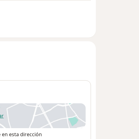
ar
 abre en una nueva pestaña
e en esta dirección