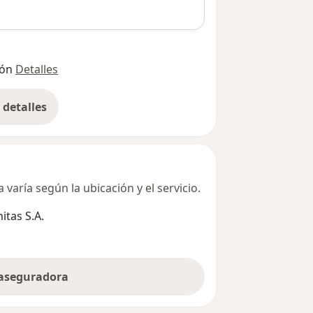
ión
Detalles
detalles
bre la dirección
varía según la ubicación y el servicio.
tas S.A.
 aseguradora