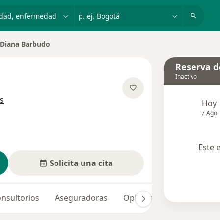
dad, enfermedad o nombre
p. ej. Bogotá
Diana Barbudo
iar de ciudad
Reserva de
Inactivo
sobre las especializaciones
s
Hoy
7 Ago
Este 
Solicita una cita
nsultorios
Aseguradoras
Opiniones (71)