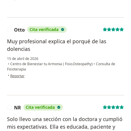
Otto
Cita verificada
O
Muy profesional explica el porqué de las
dolencias
15 de abril de 2026
•
Centro de Bienestar tu Armonia ( Fisio.Osteopathy)
•
Consulta de
Fisioterapia
en opinión del usuario Otto
•
Reportar
NR
Cita verificada
N
Solo llevo una sección con la doctora y cumplió
mis expectativas. Ella es educada, paciente y