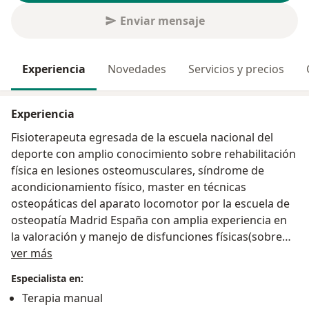
Enviar mensaje
Experiencia
Novedades
Servicios y precios
Experiencia
Fisioterapeuta egresada de la escuela nacional del
deporte con amplio conocimiento sobre rehabilitación
física en lesiones osteomusculares, síndrome de
acondicionamiento físico, master en técnicas
osteopáticas del aparato locomotor por la escuela de
osteopatía Madrid España con amplia experiencia en
la valoración y manejo de disfunciones físicas(sobre
Acerca de mí
toda la columna vertebral y articulaciones del cuerpo) ,
ver más
desordenes del sistema nervioso central y
Especialista en:
disfunciones viscerales relacionadas con el sistema
Terapia manual
digestivo.