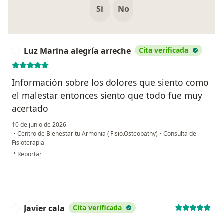
Si
No
Luz Marina alegría arreche
Cita verificada
L
Información sobre los dolores que siento como
el malestar entonces siento que todo fue muy
acertado
10 de junio de 2026
•
Centro de Bienestar tu Armonia ( Fisio.Osteopathy)
•
Consulta de
Fisioterapia
en opinión del usuario Luz Marina alegría arreche
•
Reportar
Javier cala
Cita verificada
J