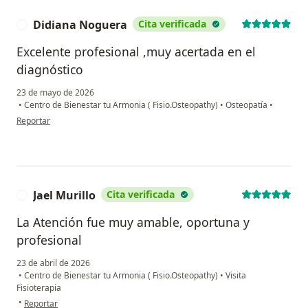
Didiana Noguera
Cita verificada
D
Excelente profesional ,muy acertada en el
diagnóstico
23 de mayo de 2026
•
Centro de Bienestar tu Armonia ( Fisio.Osteopathy)
•
Osteopatía
•
en opinión del usuario Didiana Noguera
Reportar
Jael Murillo
Cita verificada
J
La Atención fue muy amable, oportuna y
profesional
23 de abril de 2026
•
Centro de Bienestar tu Armonia ( Fisio.Osteopathy)
•
Visita
Fisioterapia
en opinión del usuario Jael Murillo
•
Reportar