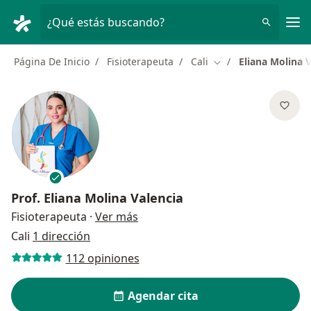
Men
¿Qué estás buscando?
Página De Inicio
Fisioterapeuta
Cali
Eliana Molina 
Cambiar de ciudad
Prof.
Eliana Molina Valencia
sobre las especializaciones
Fisioterapeuta
·
Ver más
Cali
1 dirección
112 opiniones
Agendar cita