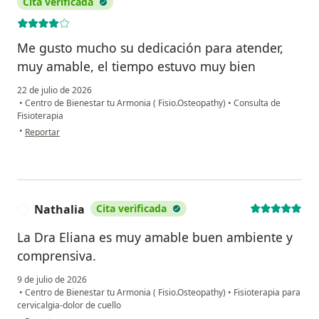
Cita verificada
Me gusto mucho su dedicación para atender,
muy amable, el tiempo estuvo muy bien
22 de julio de 2026
•
Centro de Bienestar tu Armonia ( Fisio.Osteopathy)
•
Consulta de
Fisioterapia
en opinión del usuario Sandra Magnolia Obando Obando
•
Reportar
Nathalia
Cita verificada
N
La Dra Eliana es muy amable buen ambiente y
comprensiva.
9 de julio de 2026
•
Centro de Bienestar tu Armonia ( Fisio.Osteopathy)
•
Fisioterapia para
cervicalgia-dolor de cuello
en opinión del usuario Nathalia