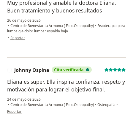
Muy profesional y amable la doctora Eliana.
Buen tratamiento y buenos resultados
26 de mayo de 2026
•
Centro de Bienestar tu Armonia ( Fisio.Osteopathy)
•
Fisioterapia para
lumbalgia-dolor lumbar espalda baja
en opinión del usuario Javier cala
•
Reportar
Johnny Ospina
Cita verificada
J
Eliana es super. Ella inspira confianza, respeto y
motivación para lograr el objetivo final.
24 de mayo de 2026
•
Centro de Bienestar tu Armonia ( Fisio.Osteopathy)
•
Osteopatía
•
en opinión del usuario Johnny Ospina
Reportar