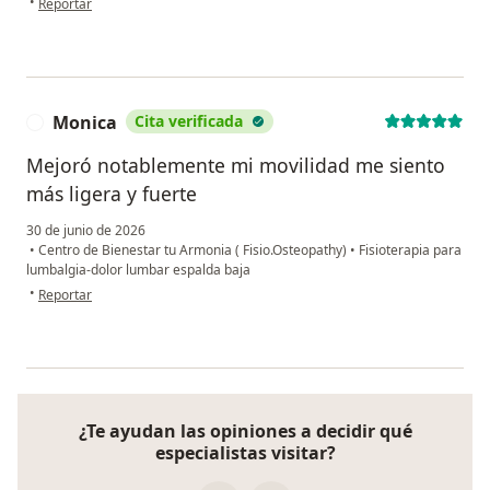
•
Reportar
Monica
Cita verificada
M
Mejoró notablemente mi movilidad me siento
más ligera y fuerte
30 de junio de 2026
•
Centro de Bienestar tu Armonia ( Fisio.Osteopathy)
•
Fisioterapia para
lumbalgia-dolor lumbar espalda baja
en opinión del usuario Monica
•
Reportar
¿Te ayudan las opiniones a decidir qué
especialistas visitar?