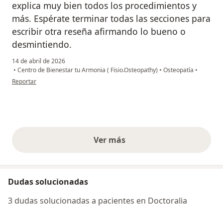
explica muy bien todos los procedimientos y
más. Espérate terminar todas las secciones para
escribir otra reseña afirmando lo bueno o
desmintiendo.
14 de abril de 2026
•
Centro de Bienestar tu Armonia ( Fisio.Osteopathy)
•
Osteopatía
•
en opinión del usuario NR
Reportar
Ver más
opiniones anteriores
Dudas solucionadas
3 dudas solucionadas a pacientes en Doctoralia