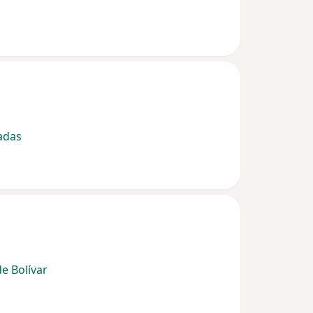
adas
e Bolívar