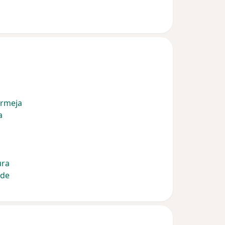
ermeja
a
ura
nde