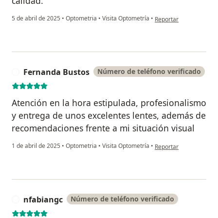
calidad.
en opinión del usuario 
5 de abril de 2025
•
Optometria
•
Visita Optometría
•
Reportar
Fernanda Bustos
Número de teléfono verificado
F
Atención en la hora estipulada, profesionalismo
y entrega de unos excelentes lentes, además de
recomendaciones frente a mi situación visual
en opinión del usuario
1 de abril de 2025
•
Optometria
•
Visita Optometría
•
Reportar
nfabiangc
Número de teléfono verificado
N