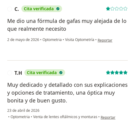
C.
Cita verificada
C
Me dio una fórmula de gafas muy alejada de lo
que realmente necesito
en opinión del usuario
2 de mayo de 2026
•
Optometria
•
Visita Optometría
•
Reportar
T.H
Cita verificada
T
Muy dedicado y detallado con sus explicaciones
y opciones de tratamiento, una óptica muy
bonita y de buen gusto.
23 de abril de 2026
en opinión del usuar
•
Optometria
•
Venta de lentes oftálmicos y monturas
•
Reportar