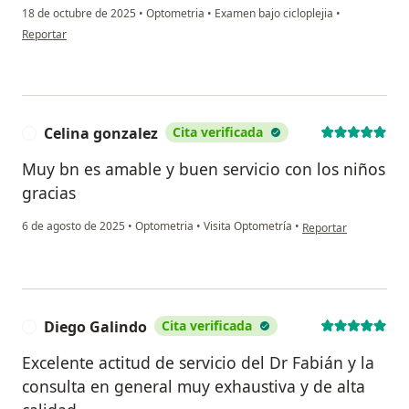
18 de octubre de 2025
•
Optometria
•
Examen bajo cicloplejia
•
en opinión del usuario Karen Morales
Reportar
Celina gonzalez
Cita verificada
C
Muy bn es amable y buen servicio con los niños
gracias
en opinión del usuar
6 de agosto de 2025
•
Optometria
•
Visita Optometría
•
Reportar
Diego Galindo
Cita verificada
D
Excelente actitud de servicio del Dr Fabián y la
consulta en general muy exhaustiva y de alta