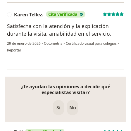
Karen Tellez.
Cita verificada
K
Satisfecha con la atención y la explicación
durante la visita, amabilidad en el servicio.
29 de enero de 2026
•
Optometria
•
Certificado visual para colegios
•
en opinión del usuario Karen Tellez.
Reportar
¿Te ayudan las opiniones a decidir qué
especialistas visitar?
Si
No