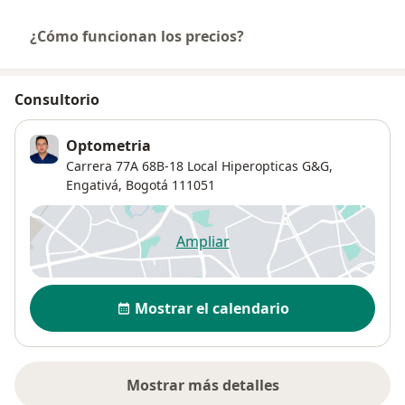
¿Cómo funcionan los precios?
Consultorio
Optometria
Carrera 77A 68B-18 Local Hiperopticas G&G,
Engativá
,
Bogotá
111051
Ampliar
se abre en una nueva pestañ
Disponibilidad
Mostrar el calendario
Mostrar más detalles
sobre la dirección