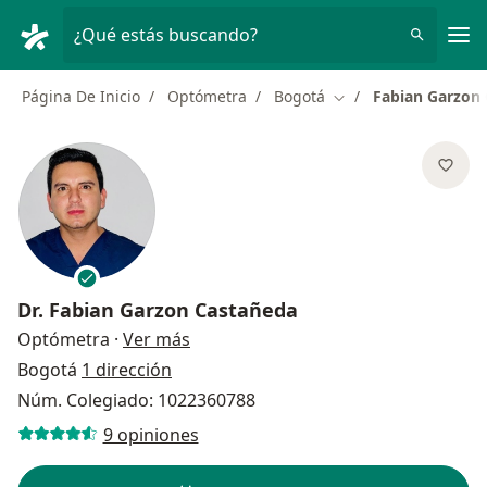
Men
¿Qué estás buscando?
Página De Inicio
Optómetra
Bogotá
Fabian Garzon
Cambiar de ciudad
Dr.
Fabian Garzon Castañeda
sobre las especializaciones
Optómetra
·
Ver más
Bogotá
1 dirección
Núm. Colegiado: 1022360788
9 opiniones