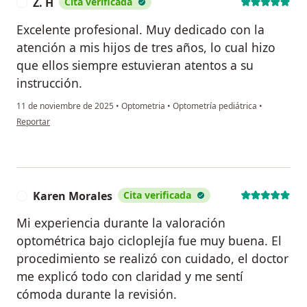
Z. H
Cita verificada
Z
Excelente profesional. Muy dedicado con la
atención a mis hijos de tres años, lo cual hizo
que ellos siempre estuvieran atentos a su
instrucción.
11 de noviembre de 2025
•
Optometria
•
Optometría pediátrica
•
en opinión del usuario Z. H
Reportar
Karen Morales
Cita verificada
K
Mi experiencia durante la valoración
optométrica bajo cicloplejía fue muy buena. El
procedimiento se realizó con cuidado, el doctor
me explicó todo con claridad y me sentí
cómoda durante la revisión.