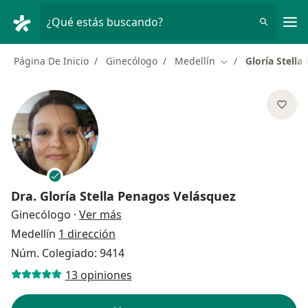
Men
¿Qué estás buscando?
Página De Inicio
Ginecólogo
Medellín
Gloría Stell
Cambiar de ciudad
Dra.
Gloría Stella Penagos Velásquez
sobre las especializaciones
Ginecólogo
·
Ver más
Medellín
1 dirección
Núm. Colegiado: 9414
13 opiniones