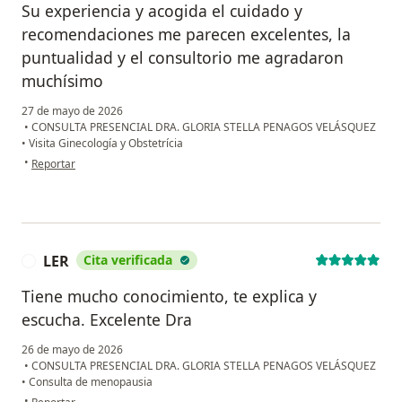
Su experiencia y acogida el cuidado y
recomendaciones me parecen excelentes, la
puntualidad y el consultorio me agradaron
muchísimo
27 de mayo de 2026
•
CONSULTA PRESENCIAL DRA. GLORIA STELLA PENAGOS VELÁSQUEZ
•
Visita Ginecología y Obstetrícia
en opinión del usuario MLR
•
Reportar
LER
Cita verificada
L
Tiene mucho conocimiento, te explica y
escucha. Excelente Dra
26 de mayo de 2026
•
CONSULTA PRESENCIAL DRA. GLORIA STELLA PENAGOS VELÁSQUEZ
•
Consulta de menopausia
en opinión del usuario LER
•