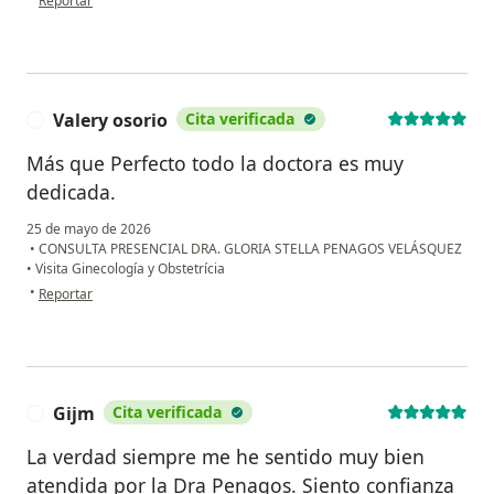
Reportar
Valery osorio
Cita verificada
V
Más que Perfecto todo la doctora es muy
dedicada.
25 de mayo de 2026
•
CONSULTA PRESENCIAL DRA. GLORIA STELLA PENAGOS VELÁSQUEZ
•
Visita Ginecología y Obstetrícia
en opinión del usuario Valery osorio
•
Reportar
Gijm
Cita verificada
G
La verdad siempre me he sentido muy bien
atendida por la Dra Penagos. Siento confianza