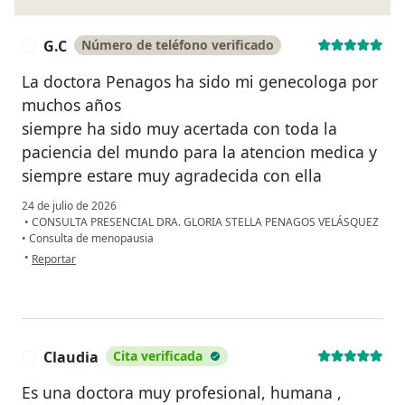
G.C
Número de teléfono verificado
G
La doctora Penagos ha sido mi genecologa por
muchos años
siempre ha sido muy acertada con toda la
paciencia del mundo para la atencion medica y
siempre estare muy agradecida con ella
24 de julio de 2026
•
CONSULTA PRESENCIAL DRA. GLORIA STELLA PENAGOS VELÁSQUEZ
•
Consulta de menopausia
en opinión del usuario G.C
•
Reportar
Claudia
Cita verificada
C
Es una doctora muy profesional, humana ,