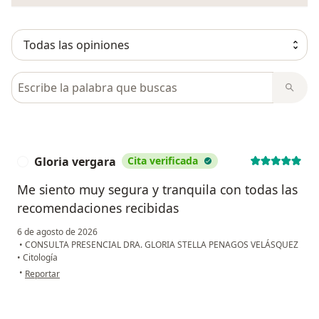
Busca en opiniones
Gloria vergara
Cita verificada
G
Me siento muy segura y tranquila con todas las
recomendaciones recibidas
6 de agosto de 2026
•
CONSULTA PRESENCIAL DRA. GLORIA STELLA PENAGOS VELÁSQUEZ
•
Citología
en opinión del usuario Gloria vergara
•
Reportar