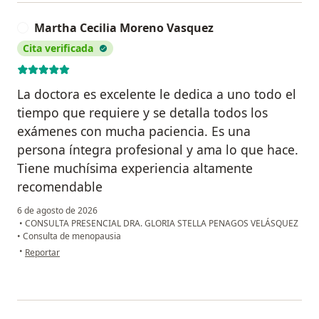
Martha Cecilia Moreno Vasquez
M
Cita verificada
La doctora es excelente le dedica a uno todo el
tiempo que requiere y se detalla todos los
exámenes con mucha paciencia. Es una
persona íntegra profesional y ama lo que hace.
Tiene muchísima experiencia altamente
recomendable
6 de agosto de 2026
•
CONSULTA PRESENCIAL DRA. GLORIA STELLA PENAGOS VELÁSQUEZ
•
Consulta de menopausia
en opinión del usuario Martha Cecilia Moreno Vasquez
•
Reportar