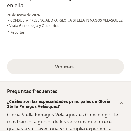
en ella
20 de mayo de 2026
•
CONSULTA PRESENCIAL DRA. GLORIA STELLA PENAGOS VELÁSQUEZ
•
Visita Ginecología y Obstetrícia
en opinión del usuario Gijm
•
Reportar
Ver más
opiniones anteriores
Preguntas frecuentes
¿Cuáles son las especialidades principales de Gloría
Stella Penagos Velásquez?
Gloría Stella Penagos Velásquez es Ginecólogo. Te
mostramos algunos de los servicios que ofrece
gracias a su trayectoria y su amplia experiencia: