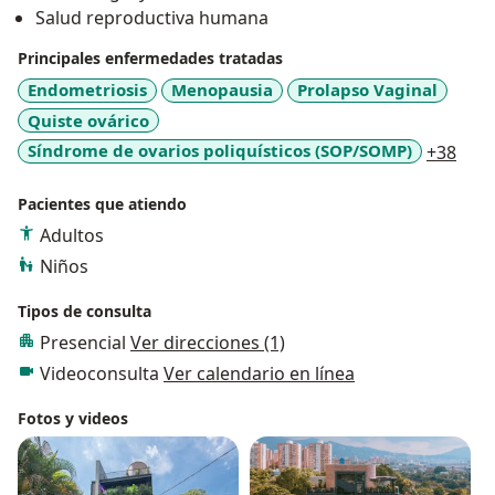
Salud reproductiva humana
Principales enfermedades tratadas
Endometriosis
Menopausia
Prolapso Vaginal
Quiste ovárico
a11y
Síndrome de ovarios poliquísticos (SOP/SOMP)
+38
Pacientes que atiendo
Adultos
Niños
Tipos de consulta
Presencial
Ver direcciones (1)
Videoconsulta
Ver calendario en línea
Fotos y videos