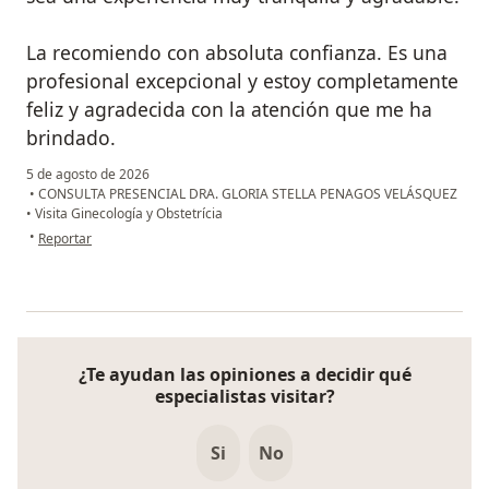
La recomiendo con absoluta confianza. Es una
profesional excepcional y estoy completamente
feliz y agradecida con la atención que me ha
brindado.
5 de agosto de 2026
•
CONSULTA PRESENCIAL DRA. GLORIA STELLA PENAGOS VELÁSQUEZ
•
Visita Ginecología y Obstetrícia
en opinión del usuario Tati Guarín
•
Reportar
¿Te ayudan las opiniones a decidir qué
especialistas visitar?
Si
No