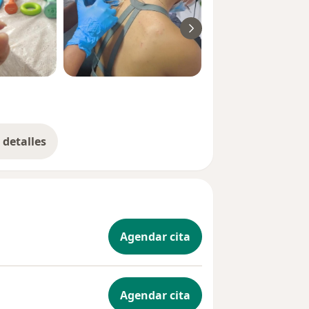
detalles
bre la experiencia
Agendar cita
Agendar cita