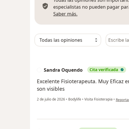
Todas las opiniones son importante
especialistas no pueden pagar para
Más información sobre
Saber más.
Busca en 
Sandra Oquendo
Cita verificada
S
Excelente Fisioterapeuta. Muy Eficaz e
son visibles
en opin
2 de julio de 2026
•
Bodylife
•
Visita Fisioterapia
•
Reporta