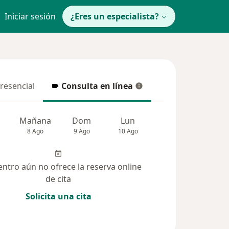
Iniciar sesión
¿Eres un especialista?
presencial
Consulta en línea
resencial
Consulta en línea
Mañana
Dom
Lun
Mar
Mié
8 Ago
9 Ago
10 Ago
11 Ago
12 Ag
entro aún no ofrece la reserva online
de cita
Solicita una cita