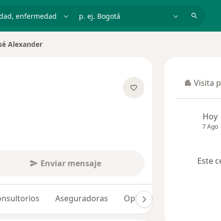
dad, enfermedad o nombre
p. ej. Bogotá
sé Alexander
Visita 
Visita p
sobre las especializaciones
Hoy
7 Ago
Este c
Enviar mensaje
nsultorios
Aseguradoras
Opiniones (6)