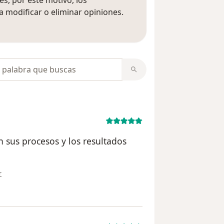
s, por este motivo, los
 modificar o eliminar opiniones.
 opiniones
opiniones
n sus procesos y los resultados
ión del usuario Sandra Oquendo
r