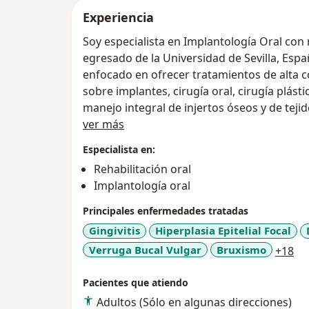
Experiencia
Soy especialista en Implantología Oral con
egresado de la Universidad de Sevilla, Espa
enfocado en ofrecer tratamientos de alta c
sobre implantes, cirugía oral, cirugía plásti
manejo integral de injertos óseos y de teji
Acerca de mí
ver más
Me apasiona profundamente mi profesión
Especialista en:
constante con la actualización y la excelenc
Rehabilitación oral
necesidades de cada paciente para diseñar
Implantología oral
ofrezcan resultados funcionales, duraderos
Principales enfermedades tratadas
Uno de los pilares de mi práctica es la odo
Gingivitis
Hiperplasia Epitelial Focal
planificar con precisión procedimientos co
a1
Verruga Bucal Vulgar
Bruxismo
+18
rehabilitaciones protésicas, guías quirúrgi
sonrisa. Esta tecnología no solo mejora la p
Pacientes que atiendo
reduce los tiempos de tratamiento y aumenta
Adultos (Sólo en algunas direcciones)
herramientas digitales como el escaneo intr