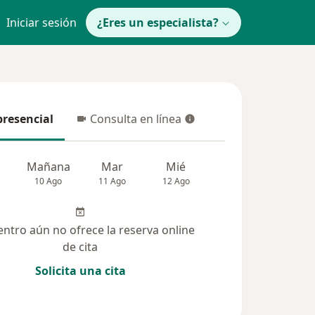
Iniciar sesión
¿Eres un especialista?
presencial
Consulta en línea
resencial
Consulta en línea
Mañana
Mar
Mié
Jue
Vie
10 Ago
11 Ago
12 Ago
13 Ago
14 Ag
entro aún no ofrece la reserva online
de cita
Solicita una cita