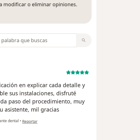
 modificar o eliminar opiniones.
 opiniones
opiniones
cación en explicar cada detalle y
le sus instalaciones, disfruté
ada paso del procedimiento, muy
u asistente, mil gracias
en opinión del usuario Carlos Robayo
nte dental
•
Reportar