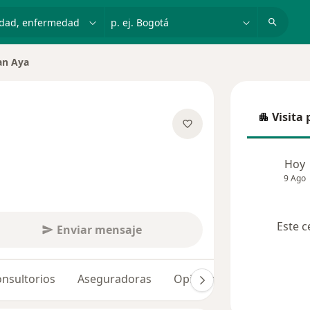
dad, enfermedad o nombre
p. ej. Bogotá
ian Aya
de ciudad
Visita 
Visita p
bre las especializaciones
Hoy
9 Ago
Este c
Enviar mensaje
nsultorios
Aseguradoras
Opiniones (89)