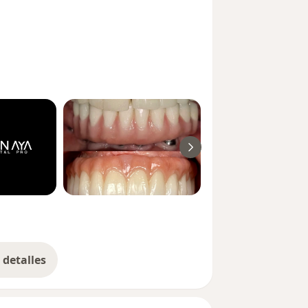
s altamente predecibles y
ntológica moderna, basada en la
a de calidad.
detalles
bre la experiencia