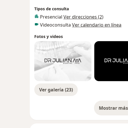
fresado CAD/CAM para garantizar resultado
Tipos de consulta
mínimamente invasivos.
Presencial
Ver direcciones (2)
Videoconsulta
Ver calendario en línea
Mi enfoque es brindar una experiencia odo
ciencia, la tecnología y una atención human
Fotos y videos
Ver galería (23)
Mostrar más 
so