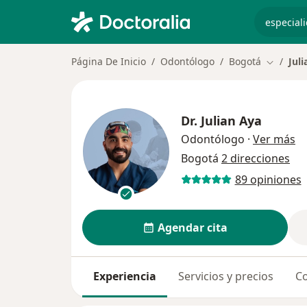
especiali
Página De Inicio
Odontólogo
Bogotá
Jul
Cambiar 
Dr.
Julian Aya
so
Odontólogo
·
Ver más
Bogotá
2 direcciones
89 opiniones
Agendar cita
Experiencia
Servicios y precios
Co