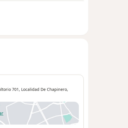
ltorio 701,
Localidad De Chapinero
,
ar
 abre en una nueva pestaña