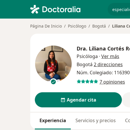
especiali
Página De Inicio
Psicólogo
Bogotá
Liliana C
Dra.
Liliana Cortés R
sobre
Psicóloga
·
Ver más
Bogotá
2 direcciones
Núm. Colegiado: 116390
7 opiniones
Agendar cita
Experiencia
Servicios y precios
Co