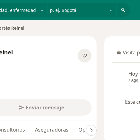
dad, enfermedad o nombre
p. ej. Bogotá
ortés Reinel
einel
Visita 
Visita p
 las especializaciones
Hoy
7 Ago
Este c
Enviar mensaje
nsultorios
Aseguradoras
Opiniones (7)
Dudas so