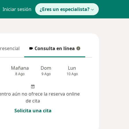
Iniciar sesión
¿Eres un especialista?
presencial
Consulta en línea
resencial
Consulta en línea
Mañana
Dom
Lun
Mar
Mié
8 Ago
9 Ago
10 Ago
11 Ago
12 Ag
entro aún no ofrece la reserva online
de cita
Solicita una cita
lucionadas (3)