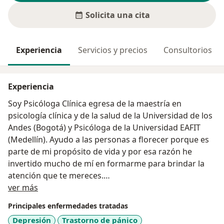
Solicita una cita
Experiencia
Servicios y precios
Consultorios
Experiencia
Soy Psicóloga Clínica egresa de la maestría en
psicología clínica y de la salud de la Universidad de los
Andes (Bogotá) y Psicóloga de la Universidad EAFIT
(Medellín). Ayudo a las personas a florecer porque es
parte de mi propósito de vida y por esa razón he
invertido mucho de mí en formarme para brindar la
atención que te mereces.
Acerca de mí
ver más
He acompañado personas a superar dificultades
Principales enfermedades tratadas
emocionales y a construir una vida floreciente a través
Depresión
Trastorno de pánico
de procesos psicológicos individuales desde hace 4