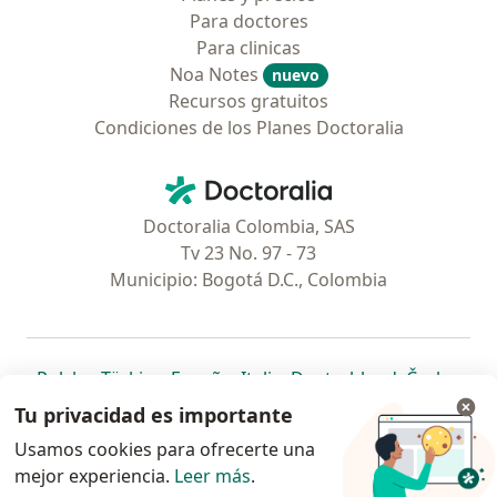
Para doctores
Para clinicas
Noa Notes
nuevo
Recursos gratuitos
Condiciones de los Planes Doctoralia
Contacto
Doctoralia - Página de inicio
Doctoralia Colombia, SAS
Tv 23 No. 97 - 73
Municipio: Bogotá D.C., Colombia
se abre en una nueva pestaña
se abre en una nueva pestaña
se abre en una nueva pestaña
se abre en una nueva pes
se abre en 
se a
Polska
,
Türkiye
,
España
,
Italia
,
Deutschland
,
Česko
,
se abre en una nueva pestaña
se abre en una nueva pestaña
se abre en una nueva pestaña
se abre en una nueva p
se abre en 
se abr
Portugal
,
México
,
Chile
,
Brasil
,
Argentina
,
Perú
,
Tu privacidad es importante
se abre en una nueva pe
Colombia
Usamos cookies para ofrecerte una
mejor experiencia.
www.doctoralia.co © 2026 - Encuentra tu
Leer más
.