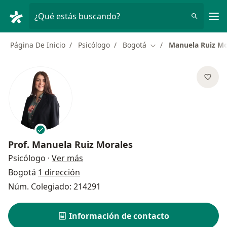
Men
¿Qué estás buscando?
Página De Inicio
Psicólogo
Bogotá
Manuela Ruiz Mo
Cambiar de ciudad
Prof.
Manuela Ruiz Morales
sobre las especializaciones
Psicólogo
·
Ver más
Bogotá
1 dirección
Núm. Colegiado: 214291
Información de contacto