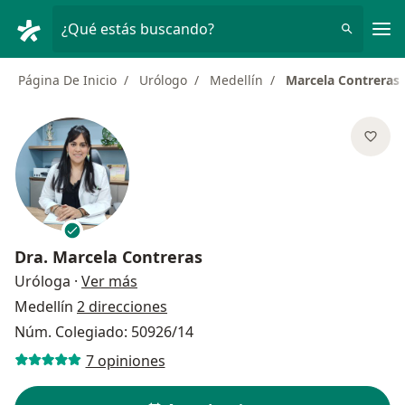
Men
¿Qué estás buscando?
Página De Inicio
Urólogo
Medellín
Marcela Contreras
Dra.
Marcela Contreras
sobre las especializaciones
Uróloga
·
Ver más
Medellín
2 direcciones
Núm. Colegiado: 50926/14
7 opiniones