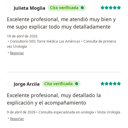
Julieta Moglia
Cita verificada
J
Excelente profesional, me atendió muy bien y
me supo explicar todo muy detalladamente
18 de abril de 2026
•
Consultorio 505; Torre médica Las Américas
•
Consulta de primera
vez Urología
en opinión del usuario Julieta Moglia
•
Reportar
Jorge Arcila
Cita verificada
J
Excelente profesional, muy detallado la
explicación y el acompañamiento
9 de abril de 2026
•
Consulta especializada en urología
•
Visita Urología
en opinión del usuario Jorge Arcila
•
Reportar