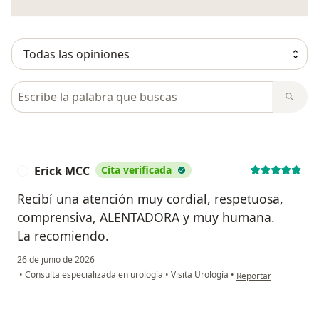
Busca en opiniones
Erick MCC
Cita verificada
E
Recibí una atención muy cordial, respetuosa,
comprensiva, ALENTADORA y muy humana.
La recomiendo.
26 de junio de 2026
en opinión del usuar
•
Consulta especializada en urología
•
Visita Urología
•
Reportar