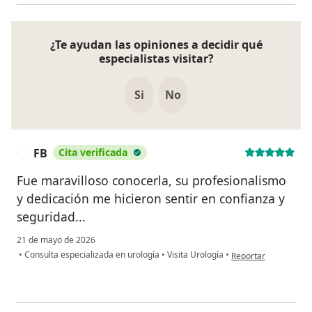
¿Te ayudan las opiniones a decidir qué
especialistas visitar?
Si
No
FB
Cita verificada
F
Fue maravilloso conocerla, su profesionalismo
y dedicación me hicieron sentir en confianza y
seguridad...
21 de mayo de 2026
en opinión del usuar
•
Consulta especializada en urología
•
Visita Urología
•
Reportar