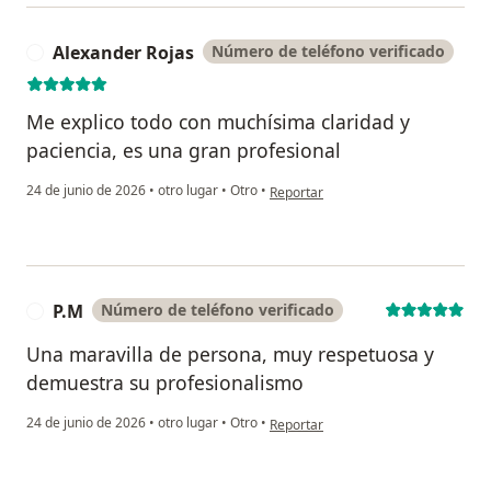
Alexander Rojas
Número de teléfono verificado
A
Me explico todo con muchísima claridad y
paciencia, es una gran profesional
en opinión del usuario Alexander Ro
24 de junio de 2026
•
otro lugar
•
Otro
•
Reportar
P.M
Número de teléfono verificado
P
Una maravilla de persona, muy respetuosa y
demuestra su profesionalismo
en opinión del usuario P.M
24 de junio de 2026
•
otro lugar
•
Otro
•
Reportar