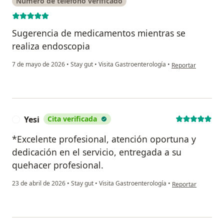
Número de teléfono verificado
Sugerencia de medicamentos mientras se
realiza endoscopia
en opinión del usu
7 de mayo de 2026
•
Stay gut
•
Visita Gastroenterología
•
Reportar
Yesi
Cita verificada
Y
*Excelente profesional, atención oportuna y
dedicación en el servicio, entregada a su
quehacer profesional.
en opinión del usua
23 de abril de 2026
•
Stay gut
•
Visita Gastroenterología
•
Reportar