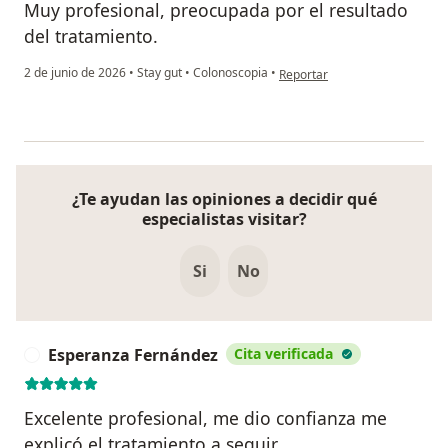
Muy profesional, preocupada por el resultado
del tratamiento.
en opinión del usuario Floralb
2 de junio de 2026
•
Stay gut
•
Colonoscopia
•
Reportar
¿Te ayudan las opiniones a decidir qué
especialistas visitar?
Si
No
Esperanza Fernández
Cita verificada
E
Excelente profesional, me dio confianza me
explicó el tratamiento a seguir