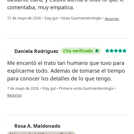
comentaba, muy empatica.
en opinión del us
21 de mayo de 2026
•
Stay gut
•
Visita Gastroenterología
•
Reportar
Daniela Rodriguez
Cita verificada
D
Me encantó el trato tan humano que tuvo para
explicarme todo. Además de tomarse el tiempo
para conocer los detalles de lo que tengo.
7 de mayo de 2026
•
Stay gut
•
Primera visita Gastroenterología
•
en opinión del usuario Daniela Rodriguez
Reportar
Rosa A. Maldonado
R