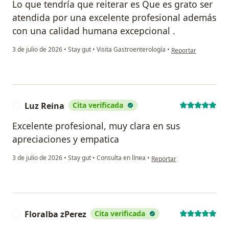
Lo que tendría que reiterar es Que es grato ser
atendida por una excelente profesional además
con una calidad humana excepcional .
en opinión del usuar
3 de julio de 2026
•
Stay gut
•
Visita Gastroenterología
•
Reportar
Luz Reina
Cita verificada
L
Excelente profesional, muy clara en sus
apreciaciones y empatica
en opinión del usuario Luz 
3 de julio de 2026
•
Stay gut
•
Consulta en línea
•
Reportar
Floralba zPerez
Cita verificada
F