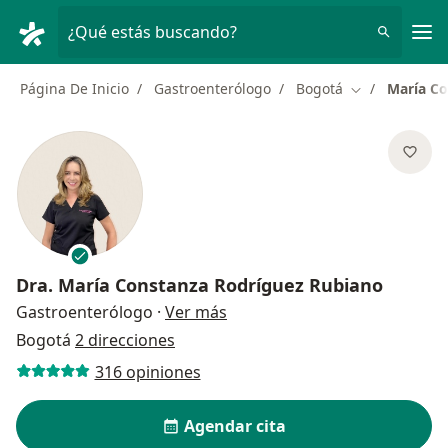
Men
¿Qué estás buscando?
Página De Inicio
Gastroenterólogo
Bogotá
María Co
Cambiar de ci
Dra.
María Constanza Rodríguez Rubiano
sobre las especializaciones
Gastroenterólogo
·
Ver más
Bogotá
2 direcciones
316 opiniones
Agendar cita