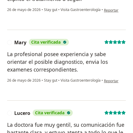
en opinión del u
26 de mayo de 2026
•
Stay gut
•
Visita Gastroenterología
•
Reportar
Mary
Cita verificada
M
La profesional posee experiencia y sabe
orientar el posible diagnostico, envia los
examenes correspondientes.
en opinión del us
26 de mayo de 2026
•
Stay gut
•
Visita Gastroenterología
•
Reportar
Lucero
Cita verificada
L
La doctora fue muy gentil, su comunicación fue
bastante clara, y estuvo atenta a todo lo que le