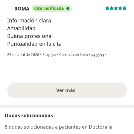
ROMA
Cita verificada
R
Información clara
Amabilidad
Buena profesional
Puntualidad en la cita
en opinión del usuario R
23 de abril de 2026
•
Stay gut
•
Consulta en línea
•
Reportar
Ver más
opiniones anteriores
Dudas solucionadas
8 dudas solucionadas a pacientes en Doctoralia