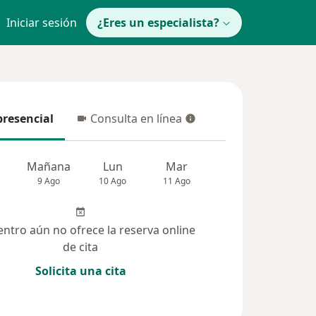
Iniciar sesión
¿Eres un especialista?
presencial
Consulta en línea
resencial
Consulta en línea
Mañana
Lun
Mar
Mié
Jue
9 Ago
10 Ago
11 Ago
12 Ago
13 Ag
entro aún no ofrece la reserva online
de cita
Solicita una cita