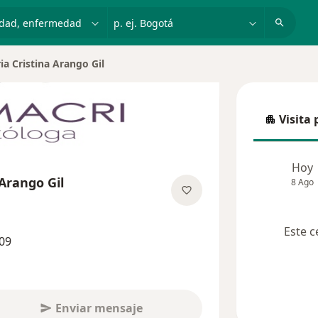
dad, enfermedad o nombre
p. ej. Bogotá
ia Cristina Arango Gil
Visita 
Visita p
Hoy
 Arango Gil
8 Ago
sobre las especializaciones
Este c
09
Enviar mensaje