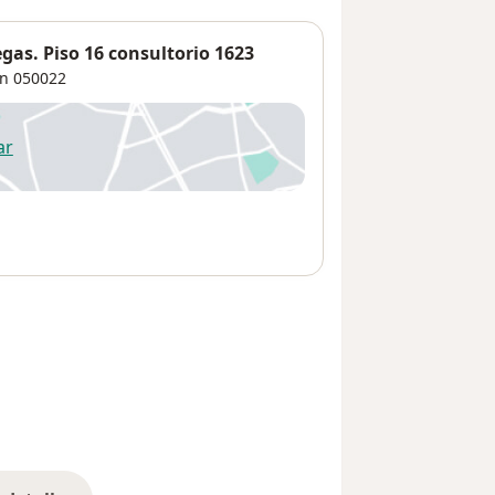
gas. Piso 16 consultorio 1623
ín
050022
ar
 abre en una nueva pestaña