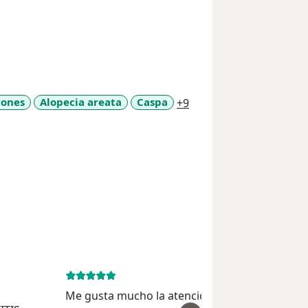
a11y_sr_more_disease
dones
Alopecia areata
Caspa
+9
February 18, 
Me gusta mucho la atencion de la doctora,