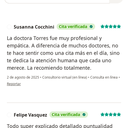
Susanna Cocchini
Cita verificada
S
La doctora Torres fue muy profesional y
empática. A diferencia de muchos doctores, no
te hace sentir como una cita más en el día, sino
te dedica la atención humana que cada uno
merece. La recomiendo totalmente.
2 de agosto de 2025
•
Consultorio virtual (en línea)
•
Consulta en línea
•
en opinión del usuario Susanna Cocchini
Reportar
Felipe Vasquez
Cita verificada
F
Todo super explicado detallado puntualidad