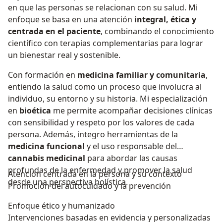
en que las personas se relacionan con su salud. Mi
enfoque se basa en una atención
integral, ética y
centrada en el paciente
, combinando el conocimiento
científico con terapias complementarias para lograr
un bienestar real y sostenible.
Con formación en
medicina familiar y comunitaria
,
entiendo la salud como un proceso que involucra al
individuo, su entorno y su historia. Mi especialización
en
bioética
me permite acompañar decisiones clínicas
con sensibilidad y respeto por los valores de cada
persona. Además, integro herramientas de la
medicina funcional
y el uso responsable del
cannabis medicinal
para abordar las causas
profundas de la enfermedad y promover la salud
Atención centrada en la persona y su contexto
desde una perspectiva holística.
Promoción del autocuidado y la prevención
Enfoque ético y humanizado
Intervenciones basadas en evidencia y personalizadas