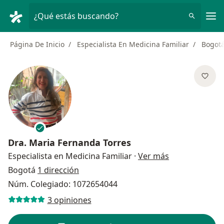
Men
¿Qué estás buscando?
Página De Inicio
Especialista En Medicina Familiar
Bogot
Dra.
Maria Fernanda Torres
sobre las espe
Especialista en Medicina Familiar
·
Ver más
Bogotá
1 dirección
Núm. Colegiado: 1072654044
3 opiniones