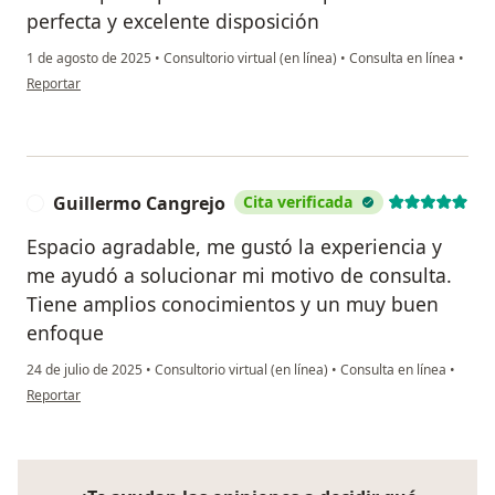
perfecta y excelente disposición
1 de agosto de 2025
•
Consultorio virtual (en línea)
•
Consulta en línea
•
en opinión del usuario Felipe Vasquez
Reportar
Guillermo Cangrejo
Cita verificada
G
Espacio agradable, me gustó la experiencia y
me ayudó a solucionar mi motivo de consulta.
Tiene amplios conocimientos y un muy buen
enfoque
24 de julio de 2025
•
Consultorio virtual (en línea)
•
Consulta en línea
•
en opinión del usuario Guillermo Cangrejo
Reportar