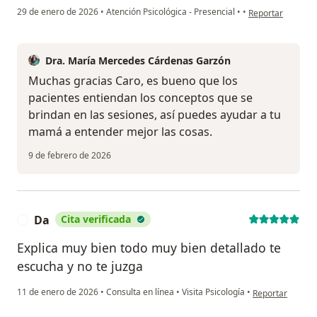
en opinión del us
29 de enero de 2026
•
Atención Psicológica - Presencial
•
•
Reportar
Dra. María Mercedes Cárdenas Garzón
Muchas gracias Caro, es bueno que los
pacientes entiendan los conceptos que se
brindan en las sesiones, así puedes ayudar a tu
mamá a entender mejor las cosas.
9 de febrero de 2026
Da
Cita verificada
D
Explica muy bien todo muy bien detallado te
escucha y no te juzga
en opinión del u
11 de enero de 2026
•
Consulta en línea
•
Visita Psicología
•
Reportar