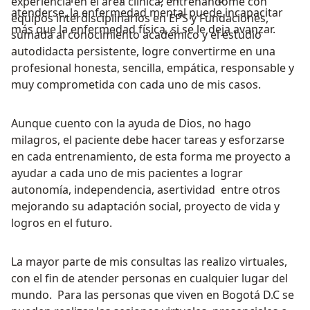
experiencia en el área clínica, entrenándome con
atenderse, la enfermedad mental puede incapacitar
equipos interdisciplinarios en EPS y Fundaciones,
más que la enfermedad física, si se le deja avanzar.
sumada al conocimiento académico y el estudio
autodidacta persistente, logre convertirme en una
profesional honesta, sencilla, empática, responsable y
muy comprometida con cada uno de mis casos.
Aunque cuento con la ayuda de Dios, no hago
milagros, el paciente debe hacer tareas y esforzarse
en cada entrenamiento, de esta forma me proyecto a
ayudar a cada uno de mis pacientes a lograr
autonomía, independencia, asertividad entre otros
mejorando su adaptación social, proyecto de vida y
logros en el futuro.
La mayor parte de mis consultas las realizo virtuales,
con el fin de atender personas en cualquier lugar del
mundo. Para las personas que viven en Bogotá D.C se