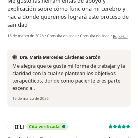
Me gustó las herramientas de apoyo y
explicación sobre cómo funciona mi cerebro y
hacia donde queremos logrará este proceso de
sanidad
en opinión del
16 de marzo de 2026
•
Consulta en línea
•
Consulta en línea
•
Reportar
Dra. María Mercedes Cárdenas Garzón
Me alegra que te guste mi forma de trabajar y la
claridad con la cual se plantean los objetivos
terapeúticos, donde como paciente eres parte
escencial.
19 de marzo de 2026
II Ll
Cita verificada
I