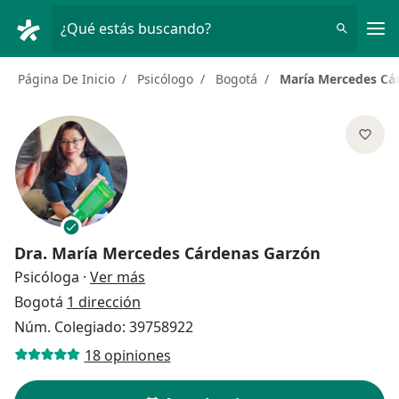
Men
¿Qué estás buscando?
Página De Inicio
Psicólogo
Bogotá
María Mercedes Cá
Dra.
María Mercedes Cárdenas Garzón
sobre las especializaciones
Psicóloga
·
Ver más
Bogotá
1 dirección
Núm. Colegiado: 39758922
18 opiniones