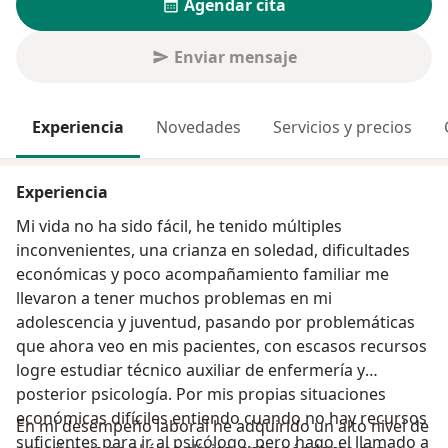
Agendar cita
Enviar mensaje
Experiencia
Novedades
Servicios y precios
Experiencia
Mi vida no ha sido fácil, he tenido múltiples
inconvenientes, una crianza en soledad, dificultades
económicas y poco acompañamiento familiar me
llevaron a tener muchos problemas en mi
adolescencia y juventud, pasando por problemáticas
que ahora veo en mis pacientes, con escasos recursos
logre estudiar técnico auxiliar de enfermería y
posterior psicología. Por mis propias situaciones
económicas difíciles entiendo cuando no hay recursos
En mi desempeño laboral he adquirido un alto nivel de
suficientes para ir al psicólogo, pero hago el llamado a