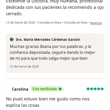
Excelente la Doctora, muy humana, profesional
dedicada con sus pacientes la recomiendo a ojo
cerrado.
en opinión del 
12 de marzo de 2026
•
Consulta en línea
•
Consulta en línea
•
Reportar
Dra. María Mercedes Cárdenas Garzón
Muchas gracias Ileana por tus palabras, y la
confianza depositada, seguire dando lo mejor
de mi para que todo salga mejor que bien
12 de marzo de 2026
Carolina
Cita verificada
C
No pues estuvo bien me gusto como nos
explica las cosas