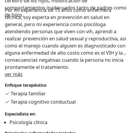
cerebro de los hijos, modificación de
comportamientos inadecuados tanto de padres como
Por mi experiencia de 15 años como enfermera
de hijos.
técnica, soy experta en prevención en salud en
general, pero mi experiencia como psicóloga
atendiendo personas que viven con vih, aprendi a
realizar prevención en salud sexual y reproductiva, asi
como el manejo cuando alguien es diagnosticado con
alguna enfermedad de alto costo como es el VIH y las
consecuencias negativas cuando la persona no inicia
prontamente el tratamiento.
Acerca de mí
ver más
Enfoque terapéutico
Terapia familiar
Terapia cognitivo conductual
Especialista en:
Psicología clínica