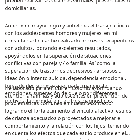
pueden realizar las sesiones virtuales, presenciales o
domiciliarias.
Aunque mi mayor logro y anhelo es el trabajo clínico
con los adolescentes hombres y mujeres, en mi
consulta particular he realizado procesos terapéuticos
con adultos, logrando excelentes resultados,
apoyándolos en la superación de situaciones
conflictivas con pareja y / o familia. Así como la
superación de trastornos depresivos - ansiosos,
ideación o intento suicida, dependencia emocional,
toma de decisiones inadecuada, manejo de
He laborado para el ICBF en Colombia, brindando
emociones, superación de duelo por diferentes
atención a familias y adolescentes en prevención de
motivos de perdida, entre otros diagnósticos.
problemáticas comunes en nuestro contexto,
logrando el fortalecimiento el vinculo afectivo, estilos
de crianza adecuados o proyectados a mejorar el
comportamiento y la relación con los hijos, teniendo
en cuenta los efectos que cada estilo produce en el