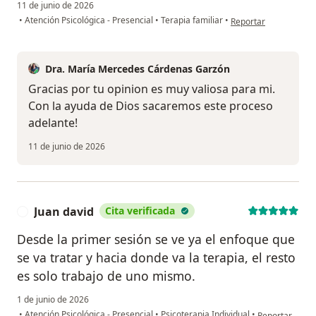
11 de junio de 2026
en opinión del usuari
•
Atención Psicológica - Presencial
•
Terapia familiar
•
Reportar
Dra. María Mercedes Cárdenas Garzón
Gracias por tu opinion es muy valiosa para mi.
Con la ayuda de Dios sacaremos este proceso
adelante!
11 de junio de 2026
Juan david
Cita verificada
J
Desde la primer sesión se ve ya el enfoque que
se va tratar y hacia donde va la terapia, el resto
es solo trabajo de uno mismo.
1 de junio de 2026
en opinión del 
•
Atención Psicológica - Presencial
•
Psicoterapia Individual
•
Reportar