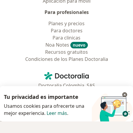
Aplicación para móvil
Para profesionales
Planes y precios
Para doctores
Para clinicas
Noa Notes
nuevo
Recursos gratuitos
Condiciones de los Planes Doctoralia
Contacto
Doctoralia - Página de inicio
Doctoralia Colombia, SAS
Tv 23 No. 97 - 73
Tu privacidad es importante
Municipio: Bogotá D.C., Colombia
Usamos cookies para ofrecerte una
mejor experiencia.
Leer más
.
se abre en una nueva pestaña
se abre en una nueva pestaña
se abre en una nueva pestaña
se abre en una nueva pes
se abre en 
se a
Polska
,
Türkiye
,
España
,
Italia
,
Deutschland
,
Česko
,