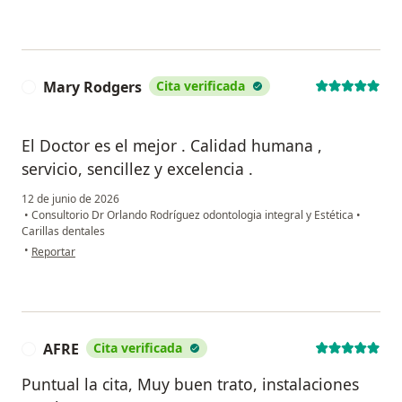
Mary Rodgers
Cita verificada
M
El Doctor es el mejor . Calidad humana ,
servicio, sencillez y excelencia .
12 de junio de 2026
•
Consultorio Dr Orlando Rodríguez odontologia integral y Estética
•
Carillas dentales
en opinión del usuario Mary Rodgers
•
Reportar
AFRE
Cita verificada
A
Puntual la cita, Muy buen trato, instalaciones