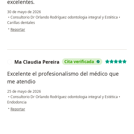
excelentes.
30 de mayo de 2026
•
Consultorio Dr Orlando Rodríguez odontologia integral y Estética
•
Carillas dentales
en opinión del usuario AFRE
•
Reportar
Ma Claudia Pereira
Cita verificada
M
Excelente el profesionalismo del médico que
me atendio
25 de mayo de 2026
•
Consultorio Dr Orlando Rodríguez odontologia integral y Estética
•
Endodoncia
en opinión del usuario Ma Claudia Pereira
•
Reportar