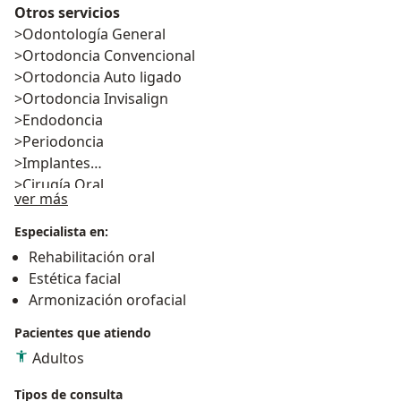
Otros servicios
>Odontología General
>Ortodoncia Convencional
>Ortodoncia Auto ligado
>Ortodoncia Invisalign
>Endodoncia
>Periodoncia
>Implantes
>Cirugía Oral
Acerca de mí
ver más
>Rehabilitación Oral
>Placa Miorrelajante
Especialista en:
>Reparación convencional
Rehabilitación oral
>Control de Diseño
Estética facial
>Urgencia Estética
Armonización orofacial
>
Pacientes que atiendo
Adultos
Tipos de consulta