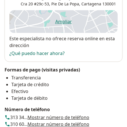
Cra 20 #29c-53,
Pie De La Popa
,
Cartagena
130001
Ampliar
se abre en una nueva pestañ
Disponibilidad
Este especialista no ofrece reserva online en esta
dirección
¿Qué puedo hacer ahora?
Formas de pago (visitas privadas)
Transferencia
Tarjeta de crédito
Efectivo
Tarjeta de débito
Número de teléfono
313 34...
Mostrar número de teléfono
310 60...
Mostrar número de teléfono