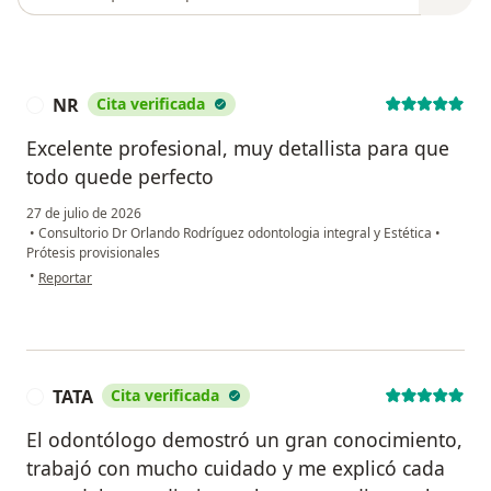
NR
Cita verificada
N
Excelente profesional, muy detallista para que
todo quede perfecto
27 de julio de 2026
•
Consultorio Dr Orlando Rodríguez odontologia integral y Estética
•
Prótesis provisionales
en opinión del usuario NR
•
Reportar
TATA
Cita verificada
T
El odontólogo demostró un gran conocimiento,
trabajó con mucho cuidado y me explicó cada