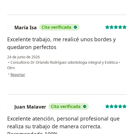
María Isa
Cita verificada
M
Excelente trabajo, me realicé unos bordes y
quedaron perfectos
24 de junio de 2026
•
Consultorio Dr Orlando Rodríguez odontologia integral y Estética
•
Otro
en opinión del usuario María Isa
•
Reportar
Juan Malaver
Cita verificada
J
Excelente atención, personal profesional que
realiza su trabajo de manera correcta.