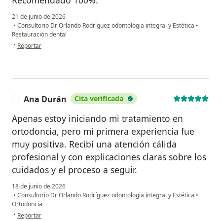
Recomendado 100%.
21 de junio de 2026
•
Consultorio Dr Orlando Rodríguez odontologia integral y Estética
•
Restauración dental
en opinión del usuario Juan Malaver
•
Reportar
Ana Durán
Cita verificada
A
Apenas estoy iniciando mi tratamiento en
ortodoncia, pero mi primera experiencia fue
muy positiva. Recibí una atención cálida
profesional y con explicaciones claras sobre los
cuidados y el proceso a seguir.
18 de junio de 2026
•
Consultorio Dr Orlando Rodríguez odontologia integral y Estética
•
Ortodoncia
en opinión del usuario Ana Durán
•
Reportar