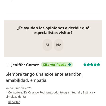
¿Te ayudan las opiniones a decidir qué
especialistas visitar?
Si
No
Jeniffer Gomez
Cita verificada
J
Siempre tengo una excelente atención,
amabilidad, empatía.
26 de junio de 2026
•
Consultorio Dr Orlando Rodríguez odontologia integral y Estética
•
Limpieza dental
en opinión del usuario Jeniffer Gomez
•
Reportar