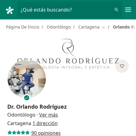
Men
¿Qué estás buscando?
Página De Inicio
Odontólogo
Cartagena
Orlando R
Cambiar de ciud
Dr.
Orlando Rodríguez
sobre las especializaciones
Odontólogo
·
Ver más
Cartagena
1 dirección
90 opiniones