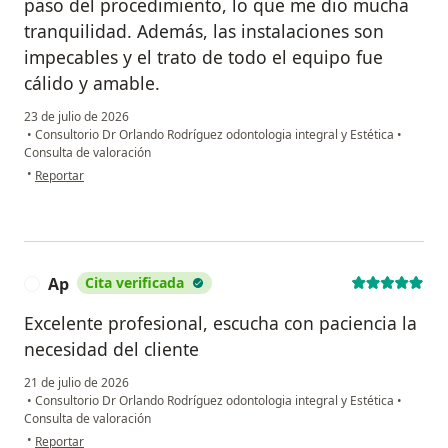
paso del procedimiento, lo que me dio mucha
tranquilidad. Además, las instalaciones son
impecables y el trato de todo el equipo fue
cálido y amable.
23 de julio de 2026
•
Consultorio Dr Orlando Rodríguez odontologia integral y Estética
•
Consulta de valoración
en opinión del usuario TATA
•
Reportar
Ap
Cita verificada
A
Excelente profesional, escucha con paciencia la
necesidad del cliente
21 de julio de 2026
•
Consultorio Dr Orlando Rodríguez odontologia integral y Estética
•
Consulta de valoración
en opinión del usuario Ap
•
Reportar