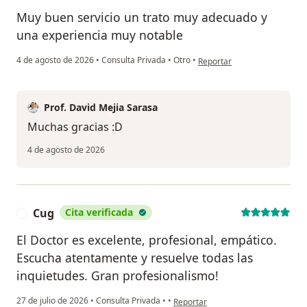
Muy buen servicio un trato muy adecuado y
una experiencia muy notable
en opinión del usuario Samu
4 de agosto de 2026
•
Consulta Privada
•
Otro
•
Reportar
Prof. David Mejia Sarasa
Muchas gracias :D
4 de agosto de 2026
Cug
Cita verificada
C
El Doctor es excelente, profesional, empático.
Escucha atentamente y resuelve todas las
inquietudes. Gran profesionalismo!
en opinión del usuario Cug
27 de julio de 2026
•
Consulta Privada
•
•
Reportar