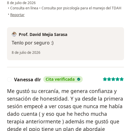
8 de julio de 2026
•
Consulta en línea
•
Consulta por psicología para el manejo del TDAH
en opinión del usuario DANIEL SEPULVEDA
•
Reportar
Prof. David Mejia Sarasa
Tenlo por seguro :)
8 de julio de 2026
Vanessa dlr
Cita verificada
V
Me gustó su cercanía, me genera confianza y
sensación de honestidad. Y ya desde la primera
sesión empecé a ver cosas que nunca me había
dado cuenta ( y eso que he hecho mucha
terapia anteriormente ) además me gustó que
desde el ppio tiene un plan de abordaje