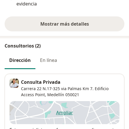
evidencia
Con David fue 
principio, te 
Mostrar más detalles
sobre la experiencia
Consultorios (2)
Dirección
En línea
Consulta Privada
Carrera 22 N.17-325 via Palmas Km 7. Edificio
Access Point,
Medellín
050021
Ampliar
se abre en una nueva pestañ