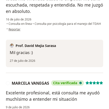
escuchada, respetada y entendida. No me juzgó
en absoluto.
16 de julio de 2026
•
Consulta en línea
•
Consulta por psicología para el manejo del TDAH
en opinión del usuario Wandy A.
•
Reportar
Prof. David Mejia Sarasa
Mil gracias :)
27 de julio de 2026
MARCELA VANEGAS
Cita verificada
M
Excelente profesional, está consulta me ayudó
muchísimo a entender mi situación
9 de julio de 2026