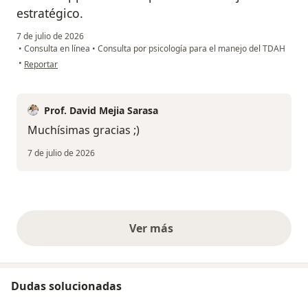
estratégico.
7 de julio de 2026
•
Consulta en línea
•
Consulta por psicología para el manejo del TDAH
en opinión del usuario Vanessa dlr
•
Reportar
Prof. David Mejia Sarasa
Muchísimas gracias ;)
7 de julio de 2026
Ver más
opiniones anteriores
Dudas solucionadas