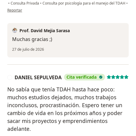
•
Consulta Privada
•
Consulta por psicología para el manejo del TDAH
•
en opinión del usuario MARCELA VANEGAS
Reportar
Prof. David Mejia Sarasa
Muchas gracias ;)
27 de julio de 2026
DANIEL SEPULVEDA
Cita verificada
D
No sabía que tenía TDAH hasta hace poco:
muchos estudios dejados, muchos trabajos
inconclusos, procrastinación. Espero tener un
cambio de vida en los próximos años y poder
sacar mis proyectos y emprendimientos
adelante.