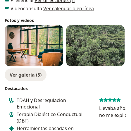
Presencial
Ver direcciones (1)
Videoconsulta
Ver calendario en línea
Fotos y videos
Ver galería (5)
Destacados
TDAH y Desregulación
Emocional
Llevaba años 
Terapia Dialéctico Conductual
no me explica
(DBT)
vivía, sintié
Herramientas basadas en
cada vez que 