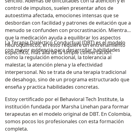
sencillo. Además de dificultades con la atención y el
control de impulsos, suelen presentar años de
autoestima afectada, emociones intensas que se
desbordan con facilidad y patrones de evitación que a
menudo se confunden con procrastinación. Mientras
que la medicación ayuda a equilibrar los aspectos
La Terapia Dialéctico Conductual (DBT) es el modelo
neuroquímicos, el resto requiere un entrenamiento
con mayor evidencia para desarrollar habilidades
específico, más allá de la simple conversación.
como la regulación emocional, la tolerancia al
malestar, la atención plena y la efectividad
interpersonal. No se trata de una terapia tradicional
de desahogo, sino de un programa estructurado que
enseña y practica habilidades concretas.
Estoy certificado por el Behavioral Tech Institute, la
institución fundada por Marsha Linehan para formar
terapeutas en el modelo original de DBT. En Colombia,
somos pocos los profesionales con esta formación
completa.