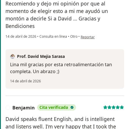
Recomiendo y dejo mi opinión por que al
momento de elegir esto a mi me ayudó un
montón a decirle Si a David … Gracias y
Bendiciones
en opinión del usuario Lina Pl
14 de abril de 2026
•
Consulta en línea
•
Otro
•
Reportar
Prof. David Mejia Sarasa
Lina mil gracias por esta retroalimentación tan
completa. Un abrazo ;)
14 de abril de 2026
Benjamin
Cita verificada
B
David speaks fluent English, and is intelligent
and listens well. I'm very happy that I took the