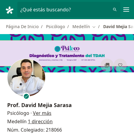
Men
¿Qué estás buscando?
Página De Inicio
Psicólogo
Medellín
David Mejia Sa
Cambiar de ciudad
Prof.
David Mejia Sarasa
sobre las especializaciones
Psicólogo
·
Ver más
Medellín
1 dirección
Núm. Colegiado: 218066