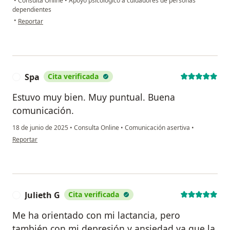
•
Consulta Online
•
Apoyo psicológico a cuidadores de personas
dependientes
en opinión del usuario N
•
Reportar
Spa
Cita verificada
S
Estuvo muy bien. Muy puntual. Buena
comunicación.
18 de junio de 2025
•
Consulta Online
•
Comunicación asertiva
•
en opinión del usuario Spa
Reportar
Julieth G
Cita verificada
J
Me ha orientado con mi lactancia, pero
también con mi depresión y ansiedad ya que la