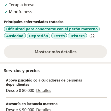
Consultas virtuales disponibles para tu comodidad, en
Terapia breve
este espacio serás escuchado sin juzgamiento
Mindfulness
Principales enfermedades tratadas
Dificultad para conectarse con el pezón materno
a11y_sr
Ansiedad
Depresión
Estrés
Tristeza
+22
Mostrar más detalles
sobre la experiencia
Servicios y precios
Apoyo psicológico a cuidadores de personas
dependientes
Desde $ 80.000
Detalles
Asesoría en lactancia materna
Desde $ 90.000
Detalles