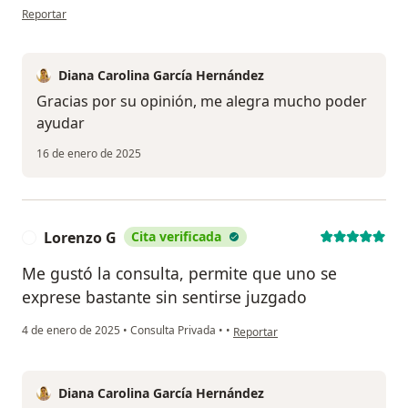
en opinión del usuario Ana Castrillón
Reportar
Diana Carolina García Hernández
Gracias por su opinión, me alegra mucho poder
ayudar
16 de enero de 2025
Lorenzo G
Cita verificada
L
Me gustó la consulta, permite que uno se
exprese bastante sin sentirse juzgado
en opinión del usuario Lorenzo G
4 de enero de 2025
•
Consulta Privada
•
•
Reportar
Diana Carolina García Hernández