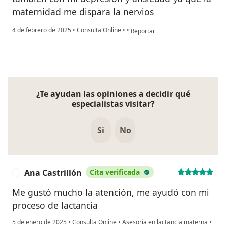
maternidad me dispara la nervios
en opinión del usuario Julieth G
4 de febrero de 2025
•
Consulta Online
•
•
Reportar
¿Te ayudan las opiniones a decidir qué
especialistas visitar?
Si
No
Ana Castrillón
Cita verificada
A
Me gustó mucho la atención, me ayudó con mi
proceso de lactancia
5 de enero de 2025
•
Consulta Online
•
Asesoría en lactancia materna
•