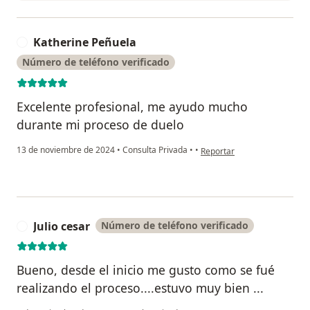
Katherine Peñuela
K
Número de teléfono verificado
Excelente profesional, me ayudo mucho
durante mi proceso de duelo
en opinión del usuario Kath
13 de noviembre de 2024
•
Consulta Privada
•
•
Reportar
Julio cesar
Número de teléfono verificado
J
Bueno, desde el inicio me gusto como se fué
realizando el proceso....estuvo muy bien ...