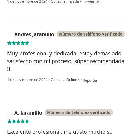
en opinión del usuario Julio c
1 de noviembre de 2024
•
Consulta Privada
•
•
Reportar
Andrés Jaramillo
Número de teléfono verificado
A
Muy profesional y dedicada, estoy demasiado
satisfecho con mi proceso, súper recomendada
!!
en opinión del usuario Andrés 
1 de noviembre de 2024
•
Consulta Online
•
•
Reportar
A. Jaramillo
Número de teléfono verificado
A
Excelente profesional, me gusto mucho su