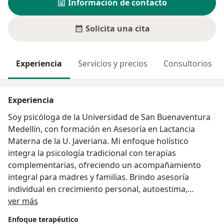
Información de contacto
Solicita una cita
Experiencia
Servicios y precios
Consultorios
Experiencia
Soy psicóloga de la Universidad de San Buenaventura
Medellín, con formación en Asesoría en Lactancia
Materna de la U. Javeriana. Mi enfoque holístico
integra la psicología tradicional con terapias
complementarias, ofreciendo un acompañamiento
integral para madres y familias. Brindo asesoría
individual en crecimiento personal, autoestima,
Acerca de mí
depresión y ansiedad leve, crianza y lactancia; también
ver más
ofrezco apoyo en procesos de drogodependencia.
Enfoque terapéutico