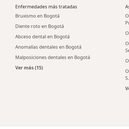
Enfermedades más tratadas
A
Bruxismo en Bogotá
O
P
Diente roto en Bogotá
O
Abceso dental en Bogotá
O
Anomalías dentales en Bogotá
S
Malposiciones dentales en Bogotá
O
Ver más (15)
O
s cercanos
Más en esta categoría: Enfermedades más 
S
V