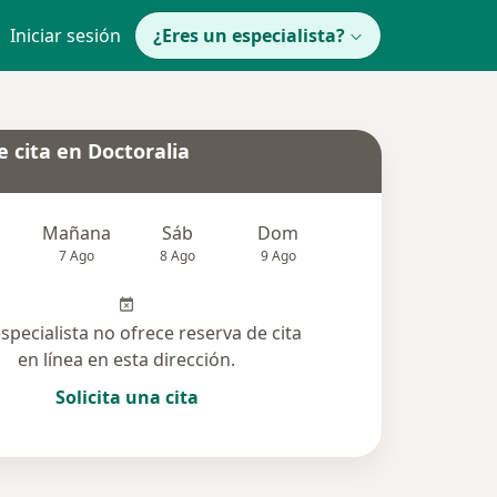
Iniciar sesión
¿Eres un especialista?
 cita en Doctoralia
Mañana
Sáb
Dom
Lun
Mar
7 Ago
8 Ago
9 Ago
10 Ago
11 Ag
especialista no ofrece reserva de cita
en línea en esta dirección.
Solicita una cita