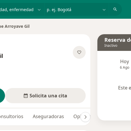
dad, enfermedad o nombre
p. ej. Bogotá
me Arroyave Gil
de ciudad
Reserva de
Inactivo
il
Hoy
bre las especializaciones
6 Ago
Este 
Solicita una cita
nsultorios
Aseguradoras
Opiniones