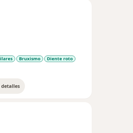
ilares
Bruxismo
Diente roto
detalles
bre la experiencia