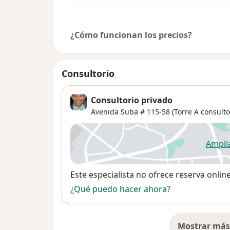
¿Cómo funcionan los precios?
Consultorio
Consultorio privado
Avenida Suba # 115-58 (Torre A consultor
Ampli
se
Disponibilidad
Este especialista no ofrece reserva onlin
¿Qué puedo hacer ahora?
Mostrar más 