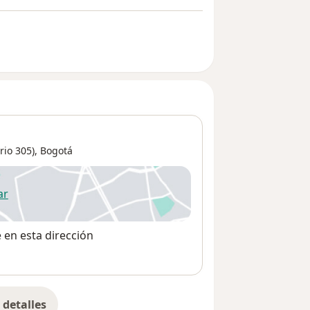
io 305),
Bogotá
ar
 abre en una nueva pestaña
e en esta dirección
detalles