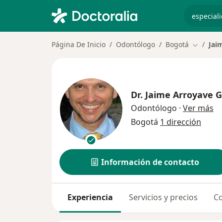
especiali
Página De Inicio
Odontólogo
Bogotá
Jai
Cambiar 
Dr.
Jaime Arroyave G
so
Odontólogo
·
Ver más
Bogotá
1 dirección
Información de contacto
Experiencia
Servicios y precios
Co