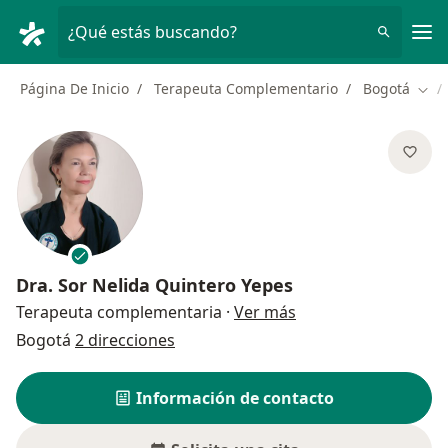
Men
¿Qué estás buscando?
Página De Inicio
Terapeuta Complementario
Bogotá
Camb
Dra.
Sor Nelida Quintero Yepes
sobre las especializ
Terapeuta complementaria
·
Ver más
Bogotá
2 direcciones
Información de contacto