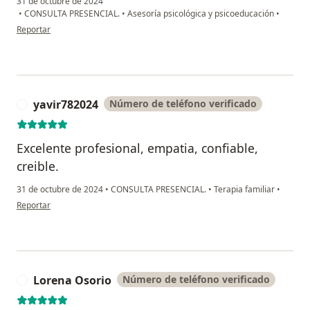
31 de octubre de 2024
•
CONSULTA PRESENCIAL.
•
Asesoría psicológica y psicoeducación
•
en opinión del usuario Catalina Bravo
Reportar
yavir782024
Número de teléfono verificado
Y
Excelente profesional, empatia, confiable,
creible.
31 de octubre de 2024
•
CONSULTA PRESENCIAL.
•
Terapia familiar
•
en opinión del usuario yavir782024
Reportar
Lorena Osorio
Número de teléfono verificado
L