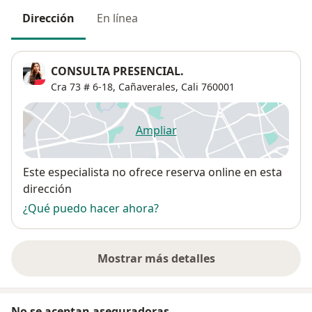
Dirección
En línea
CONSULTA PRESENCIAL.
Cra 73 # 6-18,
Cañaverales
,
Cali
760001
Ampliar
se abre en una nueva pestañ
Disponibilidad
Este especialista no ofrece reserva online en esta
dirección
¿Qué puedo hacer ahora?
Mostrar más detalles
sobre la dirección
No se aceptan aseguradoras