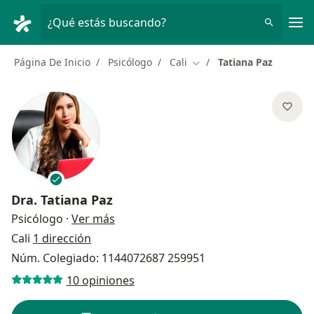
Men
¿Qué estás buscando?
Página De Inicio
Psicólogo
Cali
Tatiana Paz
Cambiar de ciudad
Dra.
Tatiana Paz
sobre las especializaciones
Psicólogo
·
Ver más
Cali
1 dirección
Núm. Colegiado: 1144072687 259951
10 opiniones