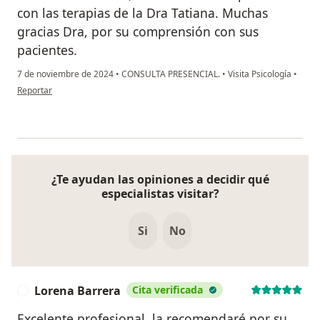
con las terapias de la Dra Tatiana. Muchas
gracias Dra, por su comprensión con sus
pacientes.
7 de noviembre de 2024
•
CONSULTA PRESENCIAL.
•
Visita Psicología
•
en opinión del usuario Jerson Alexis Mosquera Castillo
Reportar
¿Te ayudan las opiniones a decidir qué
especialistas visitar?
Si
No
Lorena Barrera
Cita verificada
L
Excelente profesional, la recomendaré por su