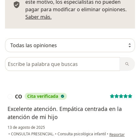
este motivo, los especialistas no pueden
pagar para modificar o eliminar opiniones.
Más información sobre opiniones
Saber más.
Busca en opiniones
CO
Cita verificada
C
Excelente atención. Empática centrada en la
atención de mi hijo
13 de agosto de 2025
en opinión del us
•
CONSULTA PRESENCIAL.
•
Consulta psicológica infantil
•
Reportar