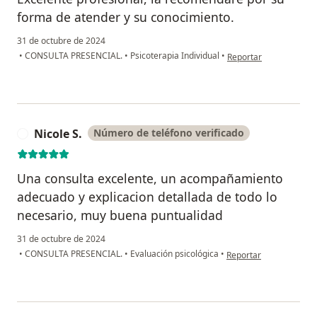
forma de atender y su conocimiento.
31 de octubre de 2024
en opinión del usuario
•
CONSULTA PRESENCIAL.
•
Psicoterapia Individual
•
Reportar
Nicole S.
Número de teléfono verificado
N
Una consulta excelente, un acompañamiento
adecuado y explicacion detallada de todo lo
necesario, muy buena puntualidad
31 de octubre de 2024
en opinión del usuario 
•
CONSULTA PRESENCIAL.
•
Evaluación psicológica
•
Reportar