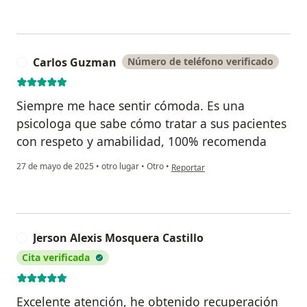
Carlos Guzman
Número de teléfono verificado
C
Siempre me hace sentir cómoda. Es una
psicologa que sabe cómo tratar a sus pacientes
con respeto y amabilidad, 100% recomenda
en opinión del usuario Carlos Guz
27 de mayo de 2025
•
otro lugar
•
Otro
•
Reportar
Jerson Alexis Mosquera Castillo
J
Cita verificada
Excelente atención, he obtenido recuperación