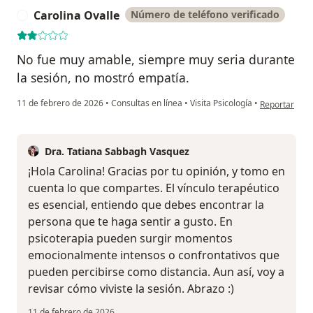
Carolina Ovalle
Número de teléfono verificado
C
No fue muy amable, siempre muy seria durante
la sesión, no mostró empatía.
en opinión de
11 de febrero de 2026
•
Consultas en línea
•
Visita Psicología
•
Reportar
Dra. Tatiana Sabbagh Vasquez
¡Hola Carolina! Gracias por tu opinión, y tomo en
cuenta lo que compartes. El vínculo terapéutico
es esencial, entiendo que debes encontrar la
persona que te haga sentir a gusto. En
psicoterapia pueden surgir momentos
emocionalmente intensos o confrontativos que
pueden percibirse como distancia. Aun así, voy a
revisar cómo viviste la sesión. Abrazo :)
11 de febrero de 2026