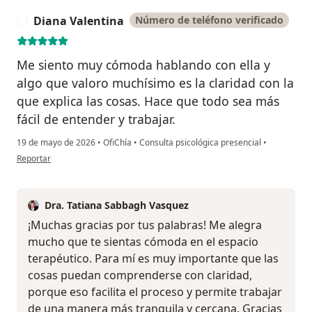
Diana Valentina
Número de teléfono verificado
D
Me siento muy cómoda hablando con ella y
algo que valoro muchísimo es la claridad con la
que explica las cosas. Hace que todo sea más
fácil de entender y trabajar.
19 de mayo de 2026
•
OfiChía
•
Consulta psicológica presencial
•
en opinión del usuario Diana Valentina
Reportar
Dra. Tatiana Sabbagh Vasquez
¡Muchas gracias por tus palabras! Me alegra
mucho que te sientas cómoda en el espacio
terapéutico. Para mí es muy importante que las
cosas puedan comprenderse con claridad,
porque eso facilita el proceso y permite trabajar
de una manera más tranquila y cercana. Gracias