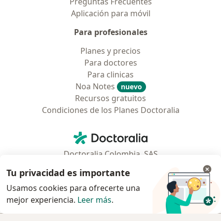
Preguntas Frecuentes
Aplicación para móvil
Para profesionales
Planes y precios
Para doctores
Para clinicas
Noa Notes
nuevo
Recursos gratuitos
Condiciones de los Planes Doctoralia
Contacto
Doctoralia - Página de inicio
Doctoralia Colombia, SAS
Tv 23 No. 97 - 73
Tu privacidad es importante
Municipio: Bogotá D.C., Colombia
Usamos cookies para ofrecerte una
mejor experiencia.
Leer más
.
se abre en una nueva pestaña
se abre en una nueva pestaña
se abre en una nueva pestaña
se abre en una nueva pes
se abre en 
se a