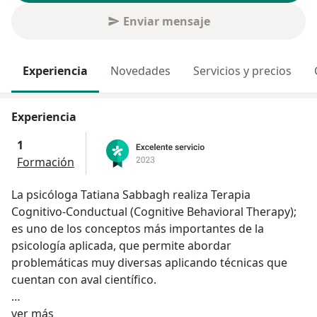
Enviar mensaje
Experiencia
Novedades
Servicios y precios
Experiencia
1
Formación
La psicóloga Tatiana Sabbagh realiza Terapia
Cognitivo-Conductual (Cognitive Behavioral Therapy);
es uno de los conceptos más importantes de la
psicología aplicada, que permite abordar
problemáticas muy diversas aplicando técnicas que
cuentan con aval científico.
Acerca de mí
Tatiana Sabbagh se graduó en el año 2003 de la
ver más