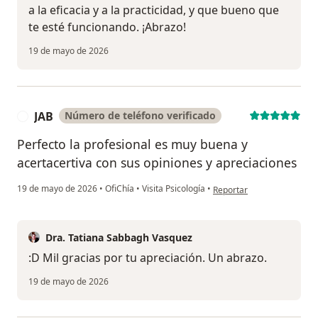
a la eficacia y a la practicidad, y que bueno que
te esté funcionando. ¡Abrazo!
19 de mayo de 2026
JAB
Número de teléfono verificado
J
Perfecto la profesional es muy buena y
acertacertiva con sus opiniones y apreciaciones
en opinión del usuario JAB
19 de mayo de 2026
•
OfiChía
•
Visita Psicología
•
Reportar
Dra. Tatiana Sabbagh Vasquez
:D Mil gracias por tu apreciación. Un abrazo.
19 de mayo de 2026