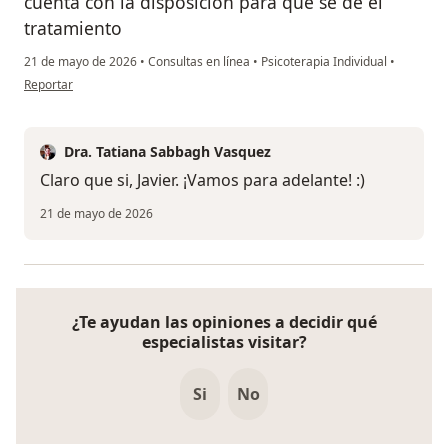
cuenta con la disposición para que se de el
tratamiento
21 de mayo de 2026
•
Consultas en línea
•
Psicoterapia Individual
•
en opinión del usuario Javier Suarez
Reportar
Dra. Tatiana Sabbagh Vasquez
Claro que si, Javier. ¡Vamos para adelante! :)
21 de mayo de 2026
¿Te ayudan las opiniones a decidir qué
especialistas visitar?
Si
No