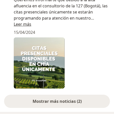
afluencia en el consultorio de la 127 (Bogotá), las
citas presenciales únicamente se estarán
programando para atención en nuestro
consultorio en Chía, Cundinamarca. No te
Leer más
preocupes, ¡seguimos estando disponibles para
15/04/2024
ti!
Recuerda que contamos con la opción de
consulta virtual, así podrás recibir la atención que
necesitas desde la comodidad de tu hogar, sin
tráfico, sin filas.
Puedes solicitar el tiempo de consulta que
necesites, ya sea media hora o una hora, según
tus necesidades.
¡Estamos aquí para cuidar de tu salud mental!
Mostrar más noticias (2)