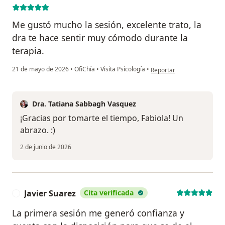
Me gustó mucho la sesión, excelente trato, la
dra te hace sentir muy cómodo durante la
terapia.
en opinión del usuario Fab
21 de mayo de 2026
•
OfiChía
•
Visita Psicología
•
Reportar
Dra. Tatiana Sabbagh Vasquez
¡Gracias por tomarte el tiempo, Fabiola! Un
abrazo. :)
2 de junio de 2026
Javier Suarez
Cita verificada
J
La primera sesión me generó confianza y