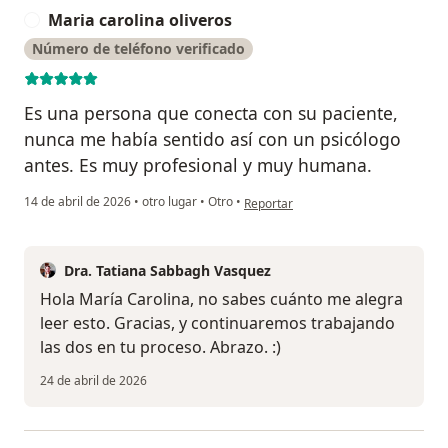
Maria carolina oliveros
M
Número de teléfono verificado
Es una persona que conecta con su paciente,
nunca me había sentido así con un psicólogo
antes. Es muy profesional y muy humana.
en opinión del usuario Maria carolina
14 de abril de 2026
•
otro lugar
•
Otro
•
Reportar
Dra. Tatiana Sabbagh Vasquez
Hola María Carolina, no sabes cuánto me alegra
leer esto. Gracias, y continuaremos trabajando
las dos en tu proceso. Abrazo. :)
24 de abril de 2026