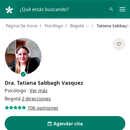
Men
¿Qué estás buscando?
Página De Inicio
Psicólogo
Bogotá
Tatiana Sabbagh
Cambiar de ciudad
Dra.
Tatiana Sabbagh Vasquez
sobre las especializaciones
Psicólogo
·
Ver más
Bogotá
2 direcciones
106 opiniones
Agendar cita