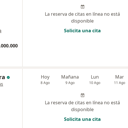
La reserva de citas en línea no está
disponible
a
Solicita una cita
.000.000
ra
Hoy
Mañana
Lun
Mar
8 Ago
9 Ago
10 Ago
11 Ago
ás
La reserva de citas en línea no está
disponible
Solicita una cita