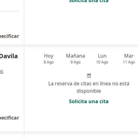
Solicita una cita
pecificar
Davila
Hoy
Mañana
Lun
Mar
8 Ago
9 Ago
10 Ago
11 Ago
ás
La reserva de citas en línea no está
disponible
Solicita una cita
pecificar