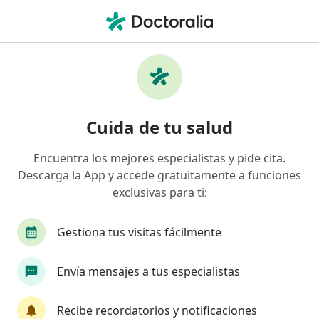
Men
Rinoplastia • Bogotá, Cundinamarca
Filtros
• 1
Seguro
Mapa
Especialistas en Rinoplastia Bogotá
Cuida de tu salud
Encuentra los mejores especialistas y pide cita.
¿Qué especialidad estás buscando?
Descarga la App y accede gratuitamente a funciones
Otorrinolaringólogo
Cirujano plástico
Ci
exclusivas para ti:
Gestiona tus visitas fácilmente
Envía mensajes a tus especialistas
Recibe recordatorios y notificaciones