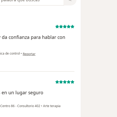
 da confianza para hablar con
en opinión del usuario July Villalba
ica de control
•
Reportar
s en un lugar seguro
o Centro 86 - Consultorio 402
•
Arte terapia