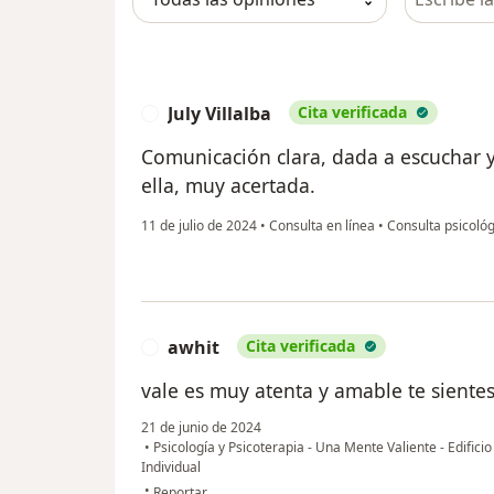
July Villalba
Cita verificada
J
Comunicación clara, dada a escuchar y
ella, muy acertada.
11 de julio de 2024
•
Consulta en línea
•
Consulta psicológ
awhit
Cita verificada
A
vale es muy atenta y amable te siente
21 de junio de 2024
•
Psicología y Psicoterapia - Una Mente Valiente - Edifici
Individual
en opinión del usuario awhit
•
Reportar