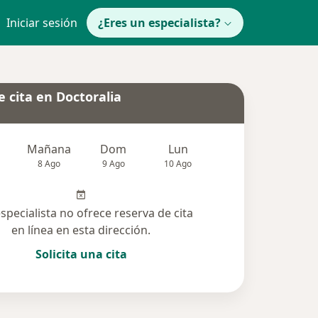
Iniciar sesión
¿Eres un especialista?
 cita en Doctoralia
Mañana
Dom
Lun
Mar
Mié
8 Ago
9 Ago
10 Ago
11 Ago
12 Ag
especialista no ofrece reserva de cita
en línea en esta dirección.
Solicita una cita