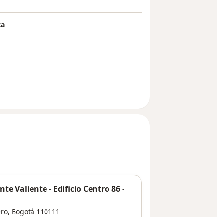
ca
te Valiente - Edificio Centro 86 -
ero
,
Bogotá
110111