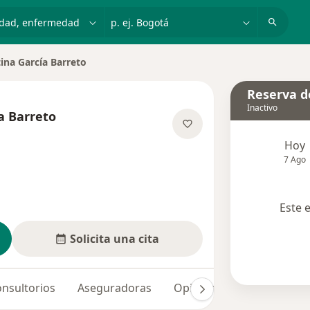
dad, enfermedad o nombre
p. ej. Bogotá
ina García Barreto
 ciudad
Reserva de
Inactivo
a Barreto
 las especializaciones
Hoy
7 Ago
Este 
Solicita una cita
nsultorios
Aseguradoras
Opiniones (34)