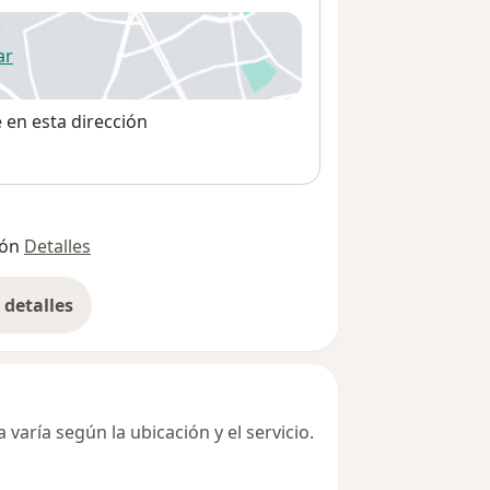
ar
 abre en una nueva pestaña
e en esta dirección
ión
Detalles
detalles
bre la dirección
varía según la ubicación y el servicio.