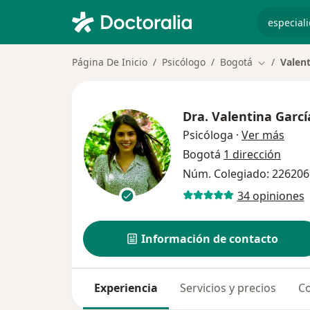
especiali
Página De Inicio
Psicólogo
Bogotá
Valent
Cambiar de
Dra.
Valentina Garcí
sobre
Psicóloga
·
Ver más
Bogotá
1 dirección
Núm. Colegiado: 226206
34 opiniones
Información de contacto
Experiencia
Servicios y precios
Co