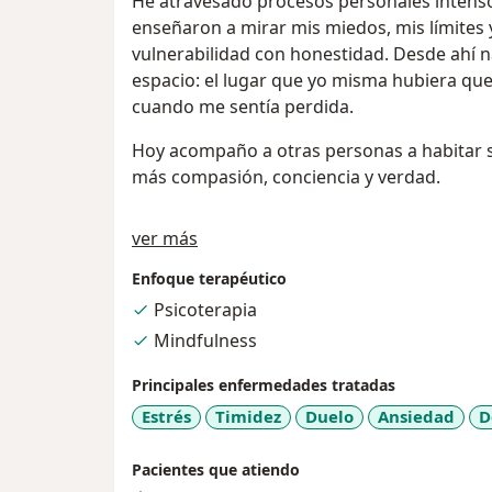
He atravesado procesos personales inten
enseñaron a mirar mis miedos, mis límites 
vulnerabilidad con honestidad. Desde ahí n
espacio: el lugar que yo misma hubiera qu
cuando me sentía perdida.
Hoy acompaño a otras personas a habitar 
más compasión, conciencia y verdad.
Acerca de mí
ver más
Enfoque terapéutico
Psicoterapia
Mindfulness
Principales enfermedades tratadas
Estrés
Timidez
Duelo
Ansiedad
D
Pacientes que atiendo