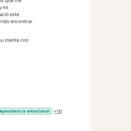
sos que me
y mi
ació este
erido encontrar
su mente con
a11y_sr_more_diseases
ependencia emocional
+10