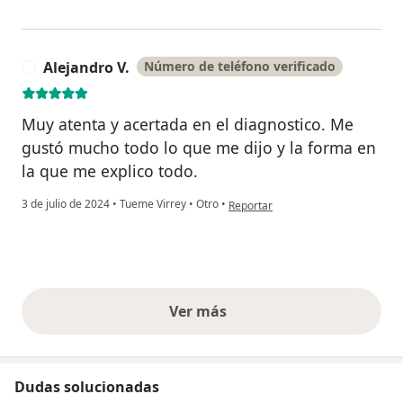
Alejandro V.
Número de teléfono verificado
A
Muy atenta y acertada en el diagnostico. Me
gustó mucho todo lo que me dijo y la forma en
la que me explico todo.
en opinión del usuario Alejandro V.
3 de julio de 2024
•
Tueme Virrey
•
Otro
•
Reportar
Ver más
opiniones anteriores
Dudas solucionadas