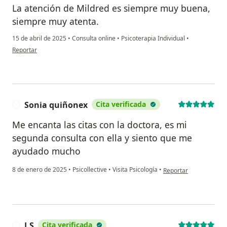
La atención de Mildred es siempre muy buena,
siempre muy atenta.
15 de abril de 2025
•
Consulta online
•
Psicoterapia Individual
•
en opinión del usuario Santiago Julio
Reportar
Sonia quiñonex
Cita verificada
S
Me encanta las citas con la doctora, es mi
segunda consulta con ella y siento que me
ayudado mucho
en opinión del usuario
8 de enero de 2025
•
Psicollective
•
Visita Psicología
•
Reportar
J.S
Cita verificada
J