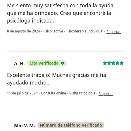
Me siento muy satisfecha con toda la ayuda
que me ha brindado. Creo que encontré la
psicóloga indicada.
en opinión del 
8 de agosto de 2024
•
Psicollective
•
Psicoterapia Individual
•
Reportar
A. H.
Cita verificada
A
Excelente trabajo! Muchas gracias me ha
ayudado mucho..
en opinión del usuar
11 de julio de 2024
•
Consulta online
•
Visita Psicología
•
Reportar
Mai V. M.
Número de teléfono verificado
M