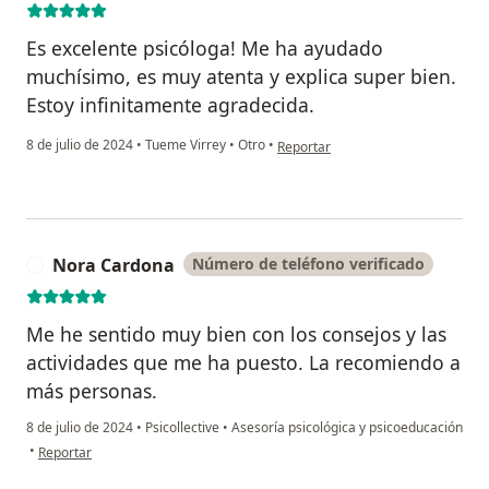
Es excelente psicóloga! Me ha ayudado
muchísimo, es muy atenta y explica super bien.
Estoy infinitamente agradecida.
en opinión del usuario Mai V. M.
8 de julio de 2024
•
Tueme Virrey
•
Otro
•
Reportar
Nora Cardona
Número de teléfono verificado
N
Me he sentido muy bien con los consejos y las
actividades que me ha puesto. La recomiendo a
más personas.
8 de julio de 2024
•
Psicollective
•
Asesoría psicológica y psicoeducación
en opinión del usuario Nora Cardona
•
Reportar