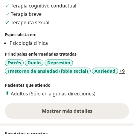
estas problemáticas, no dudes en contactarme,
Terapia cognitivo conductual
recuerda que siempre podemos aprender nuevas
Terapia breve
herramientas para construir la vida que deseamos.
Terapeuta sexual
Especialista en:
Psicología clínica
Principales enfermedades tratadas
Estrés
Duelo
Depresión
a11
Trastorno de ansiedad (fobia social)
Ansiedad
+9
Pacientes que atiendo
Adultos (Sólo en algunas direcciones)
Mostrar más detalles
sobre la experiencia
Servicios y precios