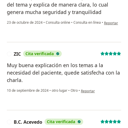
del tema y explica de manera clara, lo cual
genera mucha seguridad y tranquilidad
en opinión del 
23 de octubre de 2024
•
Consulta online
•
Consulta en línea
•
Reportar
ZIC
Cita verificada
Z
Muy buena explicación en los temas a la
necesidad del paciente, quede satisfecha con la
charla.
en opinión del usuario ZIC
10 de septiembre de 2024
•
otro lugar
•
Otro
•
Reportar
B.C. Acevedo
Cita verificada
B