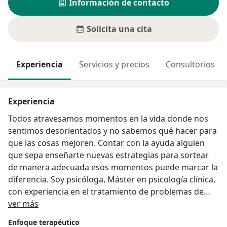
Información de contacto
Solicita una cita
Experiencia
Servicios y precios
Consultorios
Experiencia
Todos atravesamos momentos en la vida donde nos
sentimos desorientados y no sabemos qué hacer para
que las cosas mejoren. Contar con la ayuda alguien
que sepa enseñarte nuevas estrategias para sortear
de manera adecuada esos momentos puede marcar la
diferencia. Soy psicóloga, Máster en psicología clínica,
con experiencia en el tratamiento de problemas de
Acerca de mí
ansiedad, depresión, adicciones, sueño, sexualidad y
ver más
otros. Si sientes que estás atravesando alguna de
Enfoque terapéutico