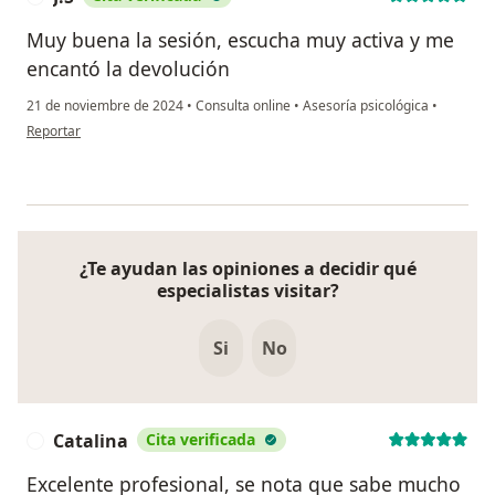
Muy buena la sesión, escucha muy activa y me
encantó la devolución
21 de noviembre de 2024
•
Consulta online
•
Asesoría psicológica
•
en opinión del usuario J.S
Reportar
¿Te ayudan las opiniones a decidir qué
especialistas visitar?
Si
No
Catalina
Cita verificada
C
Excelente profesional, se nota que sabe mucho