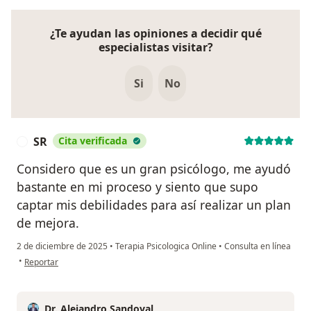
¿Te ayudan las opiniones a decidir qué
especialistas visitar?
Si
No
SR
Cita verificada
S
Considero que es un gran psicólogo, me ayudó
bastante en mi proceso y siento que supo
captar mis debilidades para así realizar un plan
de mejora.
2 de diciembre de 2025
•
Terapia Psicologica Online
•
Consulta en línea
en opinión del usuario SR
•
Reportar
Dr. Alejandro Sandoval