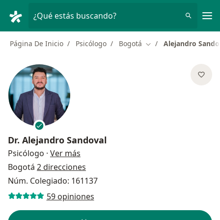
Men
¿Qué estás buscando?
Página De Inicio
Psicólogo
Bogotá
Alejandro Sando
Cambiar de ciudad
Dr.
Alejandro Sandoval
sobre las especializaciones
Psicólogo
·
Ver más
Bogotá
2 direcciones
Núm. Colegiado: 161137
59 opiniones