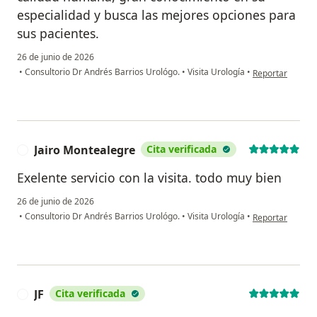
especialidad y busca las mejores opciones para
sus pacientes.
26 de junio de 2026
en opinión del u
•
Consultorio Dr Andrés Barrios Urológo.
•
Visita Urología
•
Reportar
Jairo Montealegre
Cita verificada
J
Exelente servicio con la visita. todo muy bien
26 de junio de 2026
en opinión del u
•
Consultorio Dr Andrés Barrios Urológo.
•
Visita Urología
•
Reportar
JF
Cita verificada
J