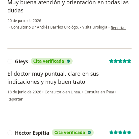
Muy buena atención y orientación en todas las
dudas
20 de junio de 2026
en opinión del us
•
Consultorio Dr Andrés Barrios Urológo.
•
Visita Urología
•
Reportar
Gleys
Cita verificada
G
El doctor muy puntual, claro en sus
indicaciones y muy buen trato
18 de junio de 2026
•
Consultorio en Linea.
•
Consulta en línea
•
en opinión del usuario Gleys
Reportar
Héctor Espitia
Cita verificada
H