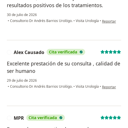
resultados positivos de los tratamientos.
30 de julio de 2026
en opinión del u
•
Consultorio Dr Andrés Barrios Urológo.
•
Visita Urología
•
Reportar
Alex Causado
Cita verificada
A
Excelente prestación de su consulta , calidad de
ser humano
29 de julio de 2026
en opinión del 
•
Consultorio Dr Andrés Barrios Urológo.
•
Visita Urología
•
Reportar
MPR
Cita verificada
M