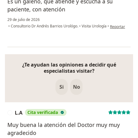
Es un galeno, que atiende y escucha a su
paciente, con atención
29 de julio de 2026
en opinión del 
•
Consultorio Dr Andrés Barrios Urológo.
•
Visita Urología
•
Reportar
¿Te ayudan las opiniones a decidir qué
especialistas visitar?
Si
No
L.A
Cita verificada
L
Muy buena la atención del Doctor muy muy
agradecido