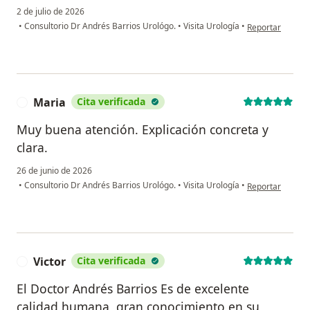
2 de julio de 2026
en opinión del u
•
Consultorio Dr Andrés Barrios Urológo.
•
Visita Urología
•
Reportar
Maria
Cita verificada
M
Muy buena atención. Explicación concreta y
clara.
26 de junio de 2026
en opinión del u
•
Consultorio Dr Andrés Barrios Urológo.
•
Visita Urología
•
Reportar
Victor
Cita verificada
V
El Doctor Andrés Barrios Es de excelente
calidad humana, gran conocimiento en su