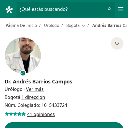
Men
¿Qué estás buscando?
Página De Inicio
Urólogo
Bogotá
Andrés Barrios C
Cambiar de ciudad
Dr.
Andrés Barrios Campos
sobre las especializaciones
Urólogo
·
Ver más
Bogotá
1 dirección
Núm. Colegiado: 1015433724
41 opiniones