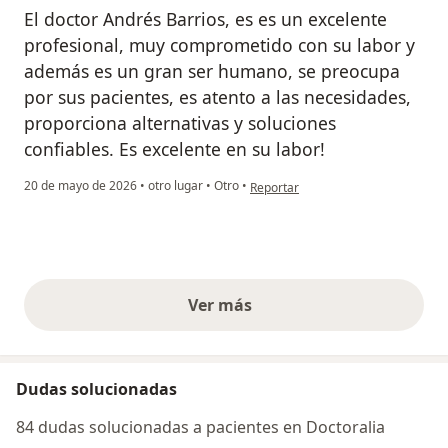
El doctor Andrés Barrios, es es un excelente
profesional, muy comprometido con su labor y
además es un gran ser humano, se preocupa
por sus pacientes, es atento a las necesidades,
proporciona alternativas y soluciones
confiables. Es excelente en su labor!
en opinión del usuario Héctor Espiti
20 de mayo de 2026
•
otro lugar
•
Otro
•
Reportar
Ver más
opiniones anteriores
Dudas solucionadas
84 dudas solucionadas a pacientes en Doctoralia