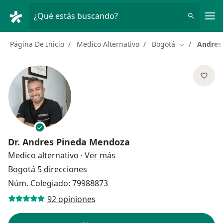
Men
¿Qué estás buscando?
Página De Inicio
Medico Alternativo
Bogotá
Andres
Cambiar de 
Dr.
Andres Pineda Mendoza
sobre las especializaciones
Medico alternativo
·
Ver más
Bogotá
5 direcciones
Núm. Colegiado: 79988873
92 opiniones