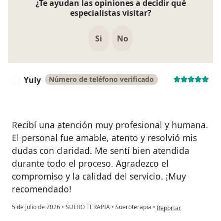
¿Te ayudan las opiniones a decidir qué
especialistas visitar?
Si
No
Yuly
Número de teléfono verificado
Y
Recibí una atención muy profesional y humana.
El personal fue amable, atento y resolvió mis
dudas con claridad. Me sentí bien atendida
durante todo el proceso. Agradezco el
compromiso y la calidad del servicio. ¡Muy
recomendado!
en opinión del usuario 
5 de julio de 2026
•
SUERO TERAPIA
•
Sueroterapia
•
Reportar