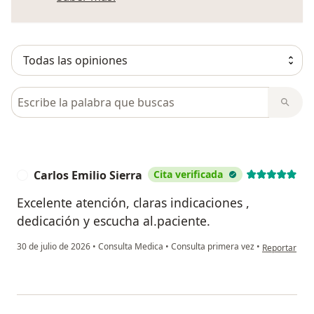
Busca en opiniones
Carlos Emilio Sierra
Cita verificada
C
Excelente atención, claras indicaciones ,
dedicación y escucha al.paciente.
en opinión de
30 de julio de 2026
•
Consulta Medica
•
Consulta primera vez
•
Reportar