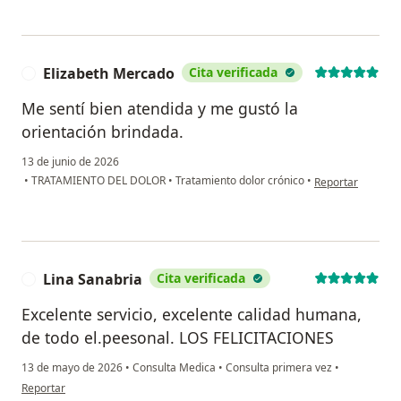
Elizabeth Mercado
Cita verificada
E
Me sentí bien atendida y me gustó la
orientación brindada.
13 de junio de 2026
en opinión del us
•
TRATAMIENTO DEL DOLOR
•
Tratamiento dolor crónico
•
Reportar
Lina Sanabria
Cita verificada
L
Excelente servicio, excelente calidad humana,
de todo el.peesonal. LOS FELICITACIONES
13 de mayo de 2026
•
Consulta Medica
•
Consulta primera vez
•
en opinión del usuario Lina Sanabria
Reportar