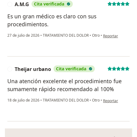
A.M.G
Cita verificada
A
Es un gran médico es claro con sus
procedimientos.
en opinión del usua
27 de julio de 2026
•
TRATAMIENTO DEL DOLOR
•
Otro
•
Reportar
Theijar urbano
Cita verificada
T
Una atención excelente el procedimiento fue
sumamente rápido recomendado al 100%
en opinión del usua
18 de julio de 2026
•
TRATAMIENTO DEL DOLOR
•
Otro
•
Reportar