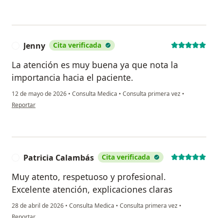
Jenny
Cita verificada
J
La atención es muy buena ya que nota la
importancia hacia el paciente.
12 de mayo de 2026
•
Consulta Medica
•
Consulta primera vez
•
en opinión del usuario Jenny
Reportar
Patricia Calambás
Cita verificada
P
Muy atento, respetuoso y profesional.
Excelente atención, explicaciones claras
28 de abril de 2026
•
Consulta Medica
•
Consulta primera vez
•
en opinión del usuario Patricia Calambás
Reportar