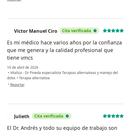
Víctor Manuel Ciro
Cita verificada
V
Es mi médico hace varios años por la confianza
que me genera y la calidad profesional que
tiene vmcs
10 de abril de 2026
•
Vitaliza - Dr Pineda especialista Terapias alternativas y manejo del
dolor.
•
Terapia alternativa
en opinión del usuario Víctor Manuel Ciro
•
Reportar
Julieth
Cita verificada
J
El Dr. Andrés y todo su equipo de trabajo son