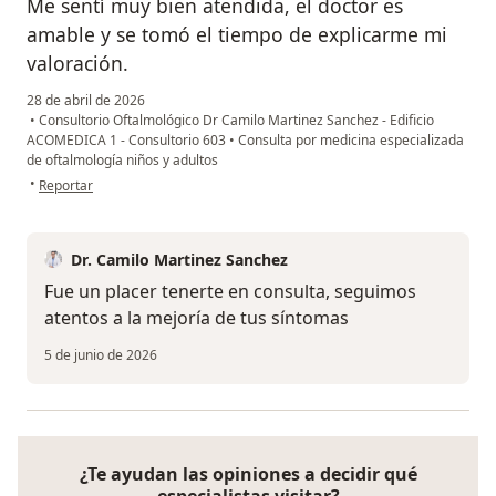
Me sentí muy bien atendida, el doctor es
amable y se tomó el tiempo de explicarme mi
valoración.
28 de abril de 2026
•
Consultorio Oftalmológico Dr Camilo Martinez Sanchez - Edificio
ACOMEDICA 1 - Consultorio 603
•
Consulta por medicina especializada
de oftalmología niños y adultos
en opinión del usuario Verónica Caldas
•
Reportar
Dr. Camilo Martinez Sanchez
Fue un placer tenerte en consulta, seguimos
atentos a la mejoría de tus síntomas
5 de junio de 2026
¿Te ayudan las opiniones a decidir qué