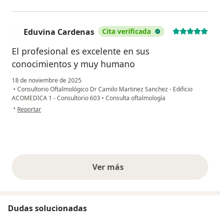
Eduvina Cardenas
Cita verificada
E
El profesional es excelente en sus
conocimientos y muy humano
18 de noviembre de 2025
•
Consultorio Oftalmológico Dr Camilo Martinez Sanchez - Edificio
ACOMEDICA 1 - Consultorio 603
•
Consulta oftalmología
en opinión del usuario Eduvina Cardenas
•
Reportar
Ver más
opiniones anteriores
Dudas solucionadas