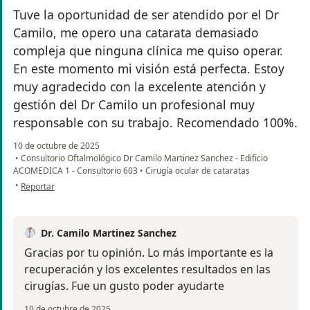
Tuve la oportunidad de ser atendido por el Dr
Camilo, me opero una catarata demasiado
compleja que ninguna clínica me quiso operar.
En este momento mi visión está perfecta. Estoy
muy agradecido con la excelente atención y
gestión del Dr Camilo un profesional muy
responsable con su trabajo. Recomendado 100%.
10 de octubre de 2025
•
Consultorio Oftalmológico Dr Camilo Martinez Sanchez - Edificio
ACOMEDICA 1 - Consultorio 603
•
Cirugía ocular de cataratas
en opinión del usuario Ancizar Valencia
•
Reportar
Dr. Camilo Martinez Sanchez
Gracias por tu opinión. Lo más importante es la
recuperación y los excelentes resultados en las
cirugías. Fue un gusto poder ayudarte
10 de octubre de 2025