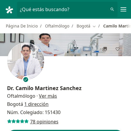
Men
¿Qué estás buscando?
Página De Inicio
Oftalmólogo
Bogotá
Camilo Marti
Cambiar de ciudad
Dr.
Camilo Martinez Sanchez
sobre las especializaciones
Oftalmólogo
·
Ver más
Bogotá
1 dirección
Núm. Colegiado: 151430
78 opiniones