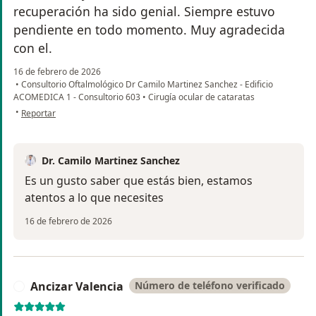
recuperación ha sido genial. Siempre estuvo
pendiente en todo momento. Muy agradecida
con el.
16 de febrero de 2026
•
Consultorio Oftalmológico Dr Camilo Martinez Sanchez - Edificio
ACOMEDICA 1 - Consultorio 603
•
Cirugía ocular de cataratas
en opinión del usuario Mariela Vélez
•
Reportar
Dr. Camilo Martinez Sanchez
Es un gusto saber que estás bien, estamos
atentos a lo que necesites
16 de febrero de 2026
Ancizar Valencia
Número de teléfono verificado
A