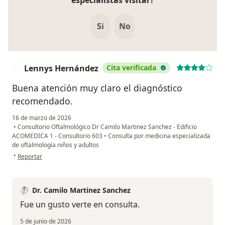
especialistas visitar?
Si
No
Lennys Hernández
Cita verificada
L
Buena atención muy claro el diagnóstico
recomendado.
16 de marzo de 2026
•
Consultorio Oftalmológico Dr Camilo Martinez Sanchez - Edificio
ACOMEDICA 1 - Consultorio 603
•
Consulta por medicina especializada
de oftalmología niños y adultos
en opinión del usuario Lennys Hernández
•
Reportar
Dr. Camilo Martinez Sanchez
Fue un gusto verte en consulta.
5 de junio de 2026