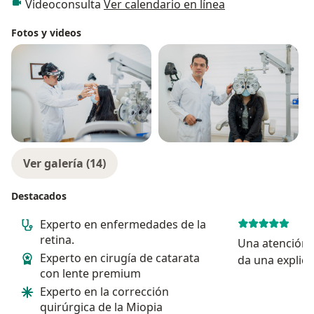
Videoconsulta
Ver calendario en línea
Fotos y videos
Ver galería (14)
Destacados
Experto en enfermedades de la
retina.
Una atención e
Experto en cirugía de catarata
da una explica
con lente premium
se toma el tie
Experto en la corrección
Operó mi cata
quirúrgica de la Miopia
en ambos ojos.