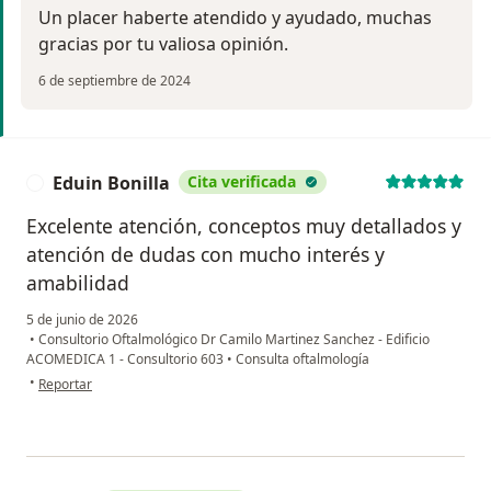
Un placer haberte atendido y ayudado, muchas
gracias por tu valiosa opinión.
6 de septiembre de 2024
Eduin Bonilla
Cita verificada
E
Excelente atención, conceptos muy detallados y
atención de dudas con mucho interés y
amabilidad
5 de junio de 2026
•
Consultorio Oftalmológico Dr Camilo Martinez Sanchez - Edificio
ACOMEDICA 1 - Consultorio 603
•
Consulta oftalmología
en opinión del usuario Eduin Bonilla
•
Reportar