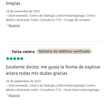
limpias
18 de noviembre de 2025
•
Otorrinomedic. Centro de Otología y Otorrinolaringología. Centro
Médico Almirante Colón. Consultorio 719.
•
Cirugía de cornetes
en opinión del usuario A N R T
•
Reportar
Yaisa valera
Número de teléfono verificado
Y
Excelente doctor, me gusta la forma de explicar
aclara todas mis dudas gracias
29 de septiembre de 2025
•
Otorrinomedic. Centro de Otología y Otorrinolaringología. Centro
Médico Almirante Colón. Consultorio 719.
•
Visita Otorrinolaringología
en opinión del usuario Yaisa valera
•
Reportar