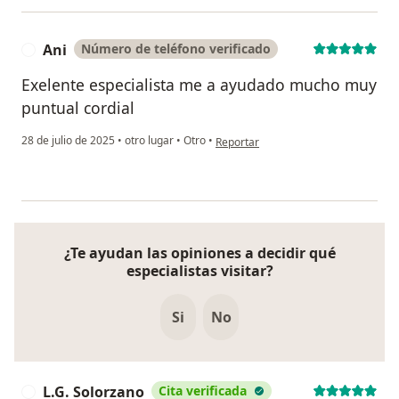
Ani
Número de teléfono verificado
A
Exelente especialista me a ayudado mucho muy
puntual cordial
en opinión del usuario Ani
28 de julio de 2025
•
otro lugar
•
Otro
•
Reportar
¿Te ayudan las opiniones a decidir qué
especialistas visitar?
Si
No
L.G. Solorzano
Cita verificada
L