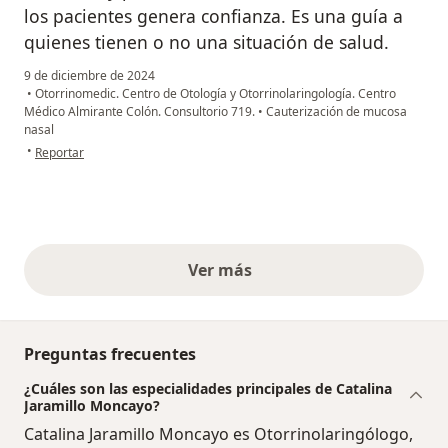
los pacientes genera confianza. Es una guía a
quienes tienen o no una situación de salud.
9 de diciembre de 2024
•
Otorrinomedic. Centro de Otología y Otorrinolaringología. Centro
Médico Almirante Colón. Consultorio 719.
•
Cauterización de mucosa
nasal
en opinión del usuario Yi
•
Reportar
Ver más
opiniones anteriores
Preguntas frecuentes
¿Cuáles son las especialidades principales de Catalina
Jaramillo Moncayo?
Catalina Jaramillo Moncayo es Otorrinolaringólogo,