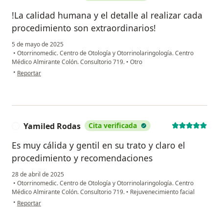
!La calidad humana y el detalle al realizar cada
procedimiento son extraordinarios!
5 de mayo de 2025
•
Otorrinomedic. Centro de Otología y Otorrinolaringología. Centro
Médico Almirante Colón. Consultorio 719.
•
Otro
en opinión del usuario L.G. Solorzano
•
Reportar
Yamiled Rodas
Cita verificada
Y
Es muy cálida y gentil en su trato y claro el
procedimiento y recomendaciones
28 de abril de 2025
•
Otorrinomedic. Centro de Otología y Otorrinolaringología. Centro
Médico Almirante Colón. Consultorio 719.
•
Rejuvenecimiento facial
en opinión del usuario Yamiled Rodas
•
Reportar