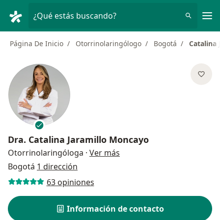
Men
¿Qué estás buscando?
Página De Inicio
Otorrinolaringólogo
Bogotá
Catalina
Dra.
Catalina Jaramillo Moncayo
sobre las especializaciones
Otorrinolaringóloga
·
Ver más
Bogotá
1 dirección
63 opiniones
Información de contacto