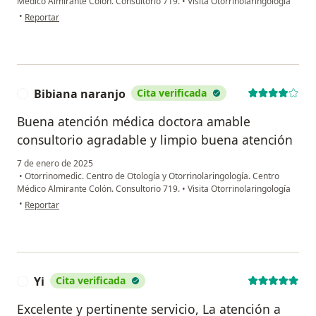
Médico Almirante Colón. Consultorio 719.
•
Visita Otorrinolaringología
en opinión del usuario Johan
•
Reportar
Bibiana naranjo
Cita verificada
B
Buena atención médica doctora amable
consultorio agradable y limpio buena atención
7 de enero de 2025
•
Otorrinomedic. Centro de Otología y Otorrinolaringología. Centro
Médico Almirante Colón. Consultorio 719.
•
Visita Otorrinolaringología
en opinión del usuario Bibiana naranjo
•
Reportar
Yi
Cita verificada
Y
Excelente y pertinente servicio, La atención a