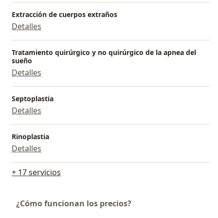
Otorrinolaringóloga y co-fundadora de Otorrinomedic
Extracción de cuerpos extraños
- Centro de Otología y Otorrinolaringología, Bogotá.
Detalles
Tratamiento quirúrgico y no quirúrgico de la apnea del
sueño
Detalles
Septoplastia
Detalles
Rinoplastia
Detalles
+ 17 servicios
¿Cómo funcionan los precios?