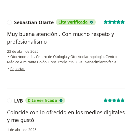
Sebastian Olarte
Cita verificada
S
Muy buena atención . Con mucho respeto y
profesionalismo
23 de abril de 2025
•
Otorrinomedic. Centro de Otología y Otorrinolaringología. Centro
Médico Almirante Colón. Consultorio 719.
•
Rejuvenecimiento facial
en opinión del usuario Sebastian Olarte
•
Reportar
LVB
Cita verificada
L
Coincide con lo ofrecido en los medios digitales
y me gustó
1 de abril de 2025