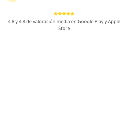
525 opiniones
Dirección
En línea
4.8 y 4.8 de valoración media en Google Play y Apple
Store
Edificio Oval Medica, Av Juan B. Gutierrez # 18-60, consultorio 707, Pereira
•
Mapa
Consultorio privado
Acepta Coomeva Medicina Prepagada S.A.
Visita Cirugía Vascular
Este especialista no ofrece reserva de cita en línea en esta dirección.
Solicita una cita