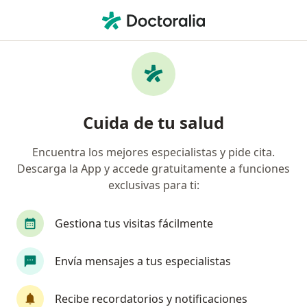
Men
Cirujano Vascular • Pereira, Risaralda
Filtros
Seguro:
Coomeva Medicina Pr
Cirujanos vasculares recomendados de
Cuida de tu salud
Coomeva Medicina Prepagada S.A. en
Pereira
Encuentra los mejores especialistas y pide cita.
Descarga la App y accede gratuitamente a funciones
exclusivas para ti:
Gestiona tus visitas fácilmente
Envía mensajes a tus especialistas
Dr. Diego Armando Ferreira Fonseca
Recibe recordatorios y notificaciones
·
Ver más
Cirujano vascular, Cirujano general