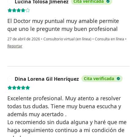
Lucina Tolosa Jimenez
Cita verificada
L
El Doctor muy puntual muy amable permite
que uno le pregunte muy buen profesional
27 de abril de 2026
•
Consultorio virtual (en línea)
•
Consulta en línea
•
en opinión del usuario Lucina Tolosa Jimenez
Reportar
Dina Lorena Gil Henríquez
Cita verificada
D
Excelente profesional. Muy atento a resolver
todas tus dudas. Tiene muy buena escucha y
además muy acertado .
Lo recomiendo sin duda alguna y haré que me
haga seguimiento continuo a mi condición de