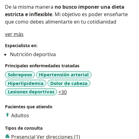
De la misma manera
no busco imponer una dieta
estricta e inflexible
. Mi objetivo es poder enseñarte
que como debes alimentarte en tu cotidianidad
Acerca de mí
ver más
Especialista en:
Nutrición deportiva
Principales enfermedades tratadas
Sobrepeso
Hipertensión arterial
Hiperlipidemia
Dolor de cabeza
a11y_sr_more_diseases
Lesiones deportivas
+30
Pacientes que atiendo
Adultos
Tipos de consulta
Presencial
Ver direcciones (1)