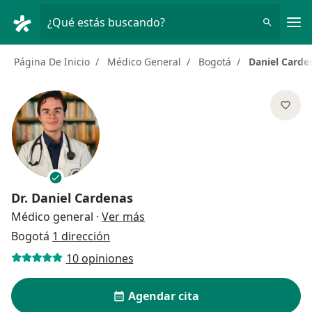
Men
¿Qué estás buscando?
Página De Inicio
Médico General
Bogotá
Daniel Carde
Dr.
Daniel Cardenas
sobre las especializaciones
Médico general
·
Ver más
Bogotá
1 dirección
10 opiniones
Agendar cita