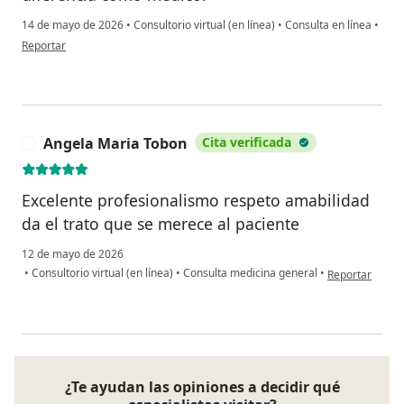
14 de mayo de 2026
•
Consultorio virtual (en línea)
•
Consulta en línea
•
en opinión del usuario Paula Andrea Largo
Reportar
Angela Maria Tobon
Cita verificada
A
Excelente profesionalismo respeto amabilidad
da el trato que se merece al paciente
12 de mayo de 2026
en opinión del
•
Consultorio virtual (en línea)
•
Consulta medicina general
•
Reportar
¿Te ayudan las opiniones a decidir qué