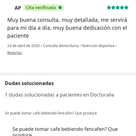
AP
Cita verificada
A
Muy buena consulta, muy detallada, me servirá
para mi día a día, muy buena dedicación con el
paciente
24 de abril de 2026
•
Consulta domiciliaria
•
Nutrición deportiva
•
en opinión del usuario AP
Reportar
Dudas solucionadas
1 dudas solucionadas a pacientes en Doctoralia
Se puede tomar cafe bebiendo fencafen? Que produce
Se puede tomar cafe bebiendo fencafen? Que
produce