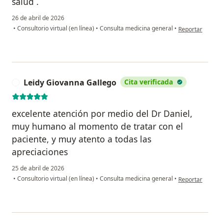
salud .
26 de abril de 2026
en opinión del 
•
Consultorio virtual (en línea)
•
Consulta medicina general
•
Reportar
Leidy Giovanna Gallego
Cita verificada
L
excelente atención por medio del Dr Daniel,
muy humano al momento de tratar con el
paciente, y muy atento a todas las
apreciaciones
25 de abril de 2026
en opinión del 
•
Consultorio virtual (en línea)
•
Consulta medicina general
•
Reportar