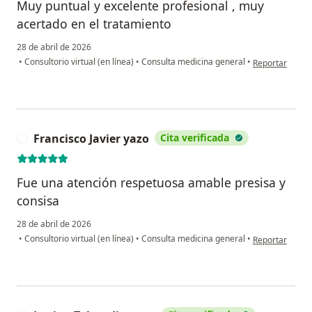
Muy puntual y excelente profesional , muy
acertado en el tratamiento
28 de abril de 2026
en opinión del 
•
Consultorio virtual (en línea)
•
Consulta medicina general
•
Reportar
Francisco Javier yazo
Cita verificada
F
Fue una atención respetuosa amable presisa y
consisa
28 de abril de 2026
en opinión del 
•
Consultorio virtual (en línea)
•
Consulta medicina general
•
Reportar