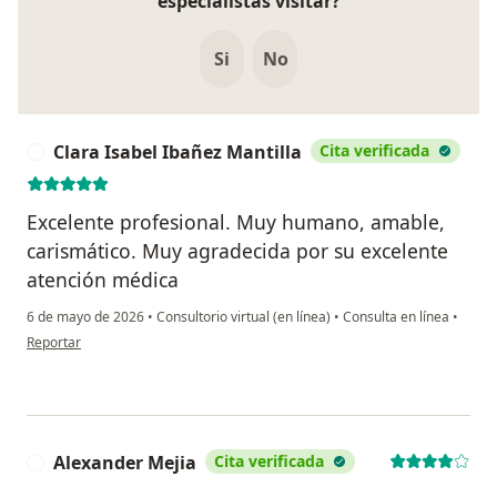
especialistas visitar?
Si
No
Clara Isabel Ibañez Mantilla
Cita verificada
C
Excelente profesional. Muy humano, amable,
carismático. Muy agradecida por su excelente
atención médica
6 de mayo de 2026
•
Consultorio virtual (en línea)
•
Consulta en línea
•
en opinión del usuario Clara Isabel Ibañez Mantilla
Reportar
Alexander Mejia
Cita verificada
A