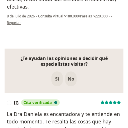
efectivas.
8 de julio de 2026
•
Consulta Virtual $180.000/Parejas $220.000
•
•
en opinión del usuario Laura E
Reportar
¿Te ayudan las opiniones a decidir qué
especialistas visitar?
Si
No
IG
Cita verificada
I
La Dra Daniela es encantadora y te entiende en
todo momento. Te resalta las cosas que hay