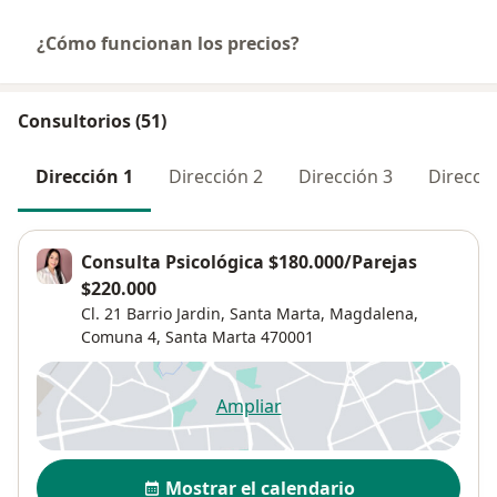
¿Cómo funcionan los precios?
Consultorios (51)
Dirección 1
Dirección 2
Dirección 3
Direcció
Consulta Psicológica $180.000/Parejas
$220.000
Cl. 21 Barrio Jardin, Santa Marta, Magdalena,
Comuna 4
,
Santa Marta
470001
Ampliar
se abre en una nueva pestañ
Disponibilidad
Mostrar el calendario