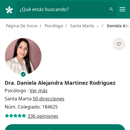
Men
¿Qué estás buscando?
Página De Inicio
Psicólogo
Santa Marta
Daniela Ale
Cambiar de ciud
Dra.
Daniela Alejandra Martinez Rodriguez
sobre las especializaciones
Psicólogo
·
Ver más
Santa Marta
50 direcciones
Núm. Colegiado: 184625
336 opiniones