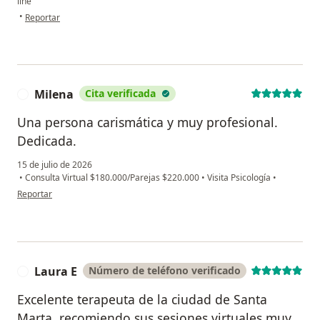
line
en opinión del usuario M
•
Reportar
Milena
Cita verificada
M
Una persona carismática y muy profesional.
Dedicada.
15 de julio de 2026
•
Consulta Virtual $180.000/Parejas $220.000
•
Visita Psicología
•
en opinión del usuario Milena
Reportar
Laura E
Número de teléfono verificado
L
Excelente terapeuta de la ciudad de Santa
Marta, recomiendo sus sesiones virtuales muy