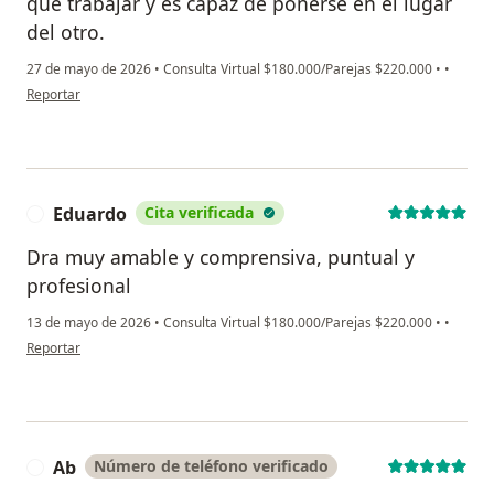
que trabajar y es capaz de ponerse en el lugar
del otro.
27 de mayo de 2026
•
Consulta Virtual $180.000/Parejas $220.000
•
•
en opinión del usuario IG
Reportar
Eduardo
Cita verificada
E
Dra muy amable y comprensiva, puntual y
profesional
13 de mayo de 2026
•
Consulta Virtual $180.000/Parejas $220.000
•
•
en opinión del usuario Eduardo
Reportar
Ab
Número de teléfono verificado
A