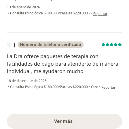
13 de enero de 2026
en opinión del usuario
•
Consulta Psicológica $180.000/Parejas $220.000
•
•
Reportar
J
Número de teléfono verificado
La Dra ofrece paquetes de terapia con
facilidades de pago para atenderte de manera
individual, me ayudaron mucho
18 de diciembre de 2025
en opinión del usu
•
Consulta Psicológica $180.000/Parejas $220.000
•
Otro
•
Reportar
Ver más
opiniones anteriores