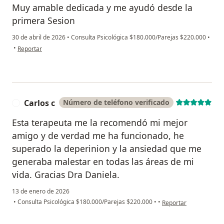
Muy amable dedicada y me ayudó desde la
primera Sesion
30 de abril de 2026
•
Consulta Psicológica $180.000/Parejas $220.000
•
en opinión del usuario Ab
•
Reportar
Carlos c
Número de teléfono verificado
C
Esta terapeuta me la recomendó mi mejor
amigo y de verdad me ha funcionado, he
superado la deperinion y la ansiedad que me
generaba malestar en todas las áreas de mi
vida. Gracias Dra Daniela.
13 de enero de 2026
en opinión del usuario
•
Consulta Psicológica $180.000/Parejas $220.000
•
•
Reportar